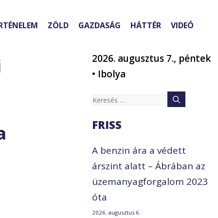
RTÉNELEM
ZÖLD
GAZDASÁG
HÁTTÉR
VIDEÓ
2026. augusztus 7., péntek
i
• Ibolya
Keresés:
FRISS
a
A benzin ára a védett
árszint alatt – Ábrában az
üzemanyagforgalom 2023
óta
2026. augusztus 6.