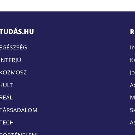
TUDÁS.HU
R
EGÉSZSÉG
I
INTERJÚ
K
KOZMOSZ
J
KULT
A
REÁL
M
TÁRSADALOM
S
TECH
Á
TÖRTÉNELEM