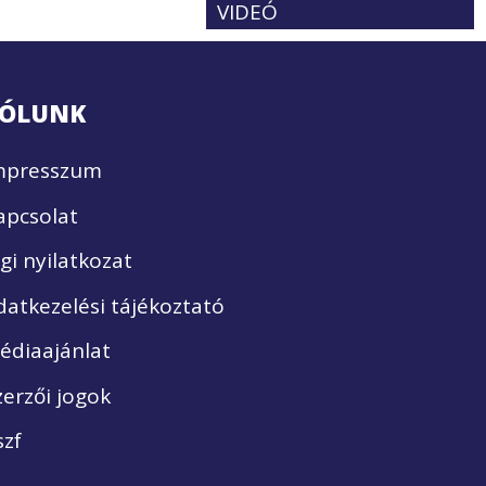
VIDEÓ
ÓLUNK
mpresszum
apcsolat
ogi nyilatkozat
datkezelési tájékoztató
édiaajánlat
zerzői jogok
szf