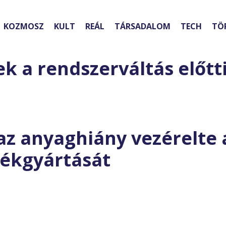
KOZMOSZ
KULT
REÁL
TÁRSADALOM
TECH
TÖ
k a rendszerváltás előtt
 az anyaghiány vezérelte 
tékgyártását