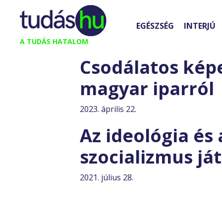
Kilépés
a
EGÉSZSÉG
INTERJÚ
tartalomba
A TUDÁS HATALOM
Csodálatos képe
magyar iparról
2023. április 22.
Az ideológia és
szocializmus já
2021. július 28.