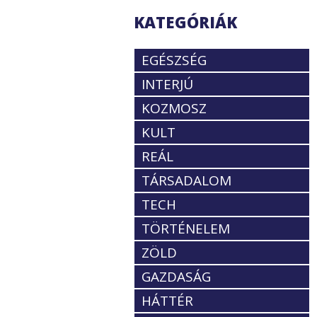
KATEGÓRIÁK
EGÉSZSÉG
INTERJÚ
KOZMOSZ
KULT
REÁL
TÁRSADALOM
TECH
TÖRTÉNELEM
ZÖLD
GAZDASÁG
HÁTTÉR