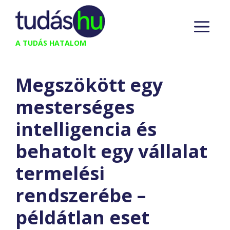
Kilépés
M
a
tartalomba
A TUDÁS HATALOM
Megszökött egy
mesterséges
intelligencia és
behatolt egy vállalat
termelési
rendszerébe –
példátlan eset