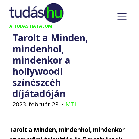
Kilépés
M
a
tartalomba
A TUDÁS HATALOM
Tarolt a Minden,
mindenhol,
mindenkor a
hollywoodi
színészcéh
díjátadóján
2023. február 28.
•
MTI
Tarolt a Minden, mindenhol, mindenkor