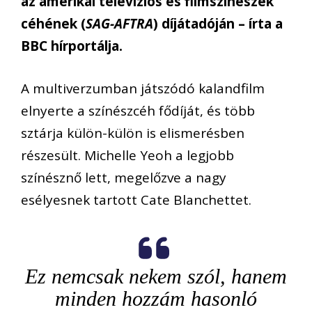
az amerikai televíziós és filmszínészek
céhének (
SAG-AFTRA
) díjátadóján – írta a
BBC hírportálja.
A multiverzumban játszódó kalandfilm
elnyerte a színészcéh fődíját, és több
sztárja külön-külön is elismerésben
részesült. Michelle Yeoh a legjobb
színésznő lett, megelőzve a nagy
esélyesnek tartott Cate Blanchettet.
Ez nemcsak nekem szól, hanem
minden hozzám hasonló