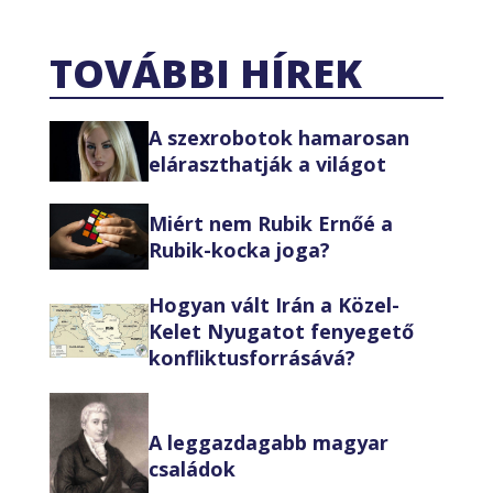
TOVÁBBI HÍREK
A szexrobotok hamarosan
eláraszthatják a világot
Miért nem Rubik Ernőé a
Rubik-kocka joga?
Hogyan vált Irán a Közel-
Kelet Nyugatot fenyegető
konfliktusforrásává?
A leggazdagabb magyar
családok