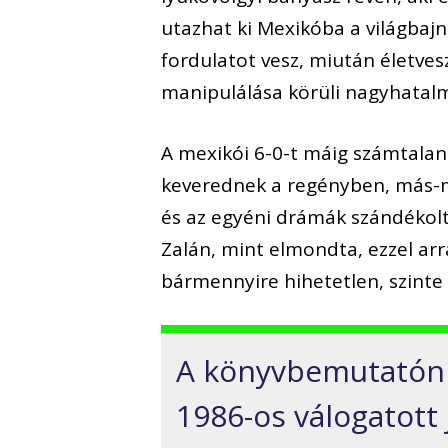
utazhat ki Mexikóba a világbaj
fordulatot vesz, miután életve
manipulálása körüli nagyhata
A mexikói 6-0-t máig számtalan
keverednek a regényben, más-m
és az egyéni drámák szándékolt
Zalán, mint elmondta, ezzel arra
bármennyire hihetetlen, szinte 
A könyvbemutatón 
1986-os válogatott 