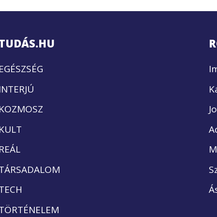
TUDÁS.HU
R
EGÉSZSÉG
I
INTERJÚ
K
KOZMOSZ
J
KULT
A
REÁL
M
TÁRSADALOM
S
TECH
Á
TÖRTÉNELEM