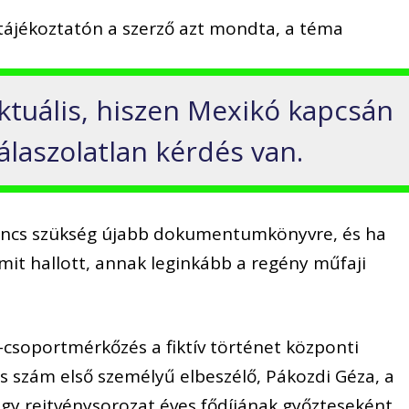
tájékoztatón a szerző azt mondta, a téma
 aktuális, hiszen Mexikó kapcsán
laszolatlan kérdés van.
incs szükség újabb dokumentumkönyvre, és ha
mit hallott, annak leginkább a regény műfaji
csoportmérkőzés a fiktív történet központi
s szám első személyű elbeszélő, Pákozdi Géza, a
egy rejtvénysorozat éves fődíjának győzteseként