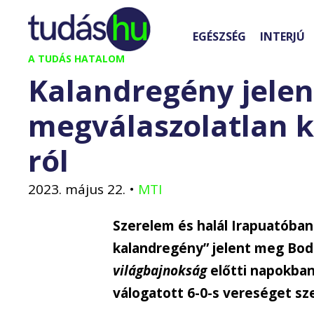
Kilépés
a
EGÉSZSÉG
INTERJÚ
tartalomba
A TUDÁS HATALOM
Kalandregény jelen
megválaszolatlan ké
ról
2023. május 22.
•
MTI
Szerelem és halál Irapuatóba
kalandregény” jelent meg Bodn
világbajnokság
előtti napokban
válogatott 6-0-s vereséget sz