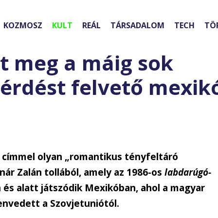
KOZMOSZ
KULT
REÁL
TÁRSADALOM
TECH
TÖ
t meg a máig sok
rdést felvető mexikói
n címmel olyan „romantikus tényfeltáró
ár Zalán tollából, amely az 1986-os
labdarúgó-
 és alatt játszódik Mexikóban, ahol a magyar
envedett a Szovjetuniótól.