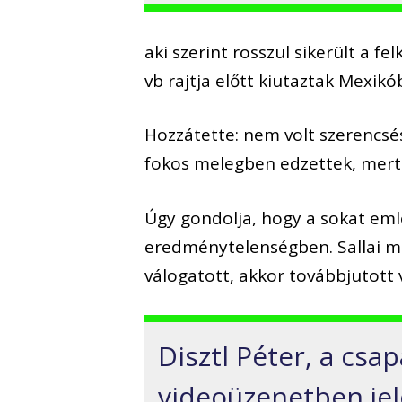
aki szerint rosszul sikerült a fe
vb rajtja előtt kiutaztak Mexikó
Hozzátette: nem volt szerencs
fokos melegben edzettek, mert a
Úgy gondolja, hogy a sokat em
eredménytelenségben. Sallai m
válogatott, akkor továbbjutott 
Disztl Péter, a csa
videoüzenetben jel