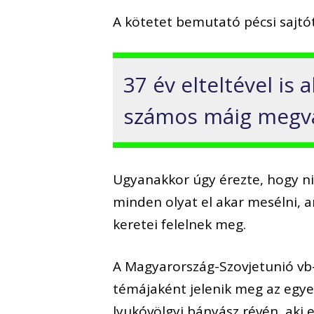
A kötetet bemutató pécsi sajtó
37 év elteltével is
számos máig megvá
Ugyanakkor úgy érezte, hogy n
minden olyat el akar mesélni, a
keretei felelnek meg.
A Magyarország-Szovjetunió vb-
témájaként jelenik meg az egye
lyukóvölgyi bányász révén, aki 