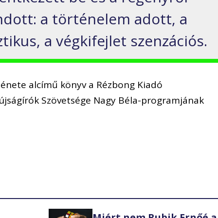
dott: a történelem adott, a
ikus, a végkifejlet szenzációs.
rténete alcímű könyv a Rézbong Kiadó
újságírók Szövetsége Nagy Béla-programjának
Miért nem Rubik Ernőé a