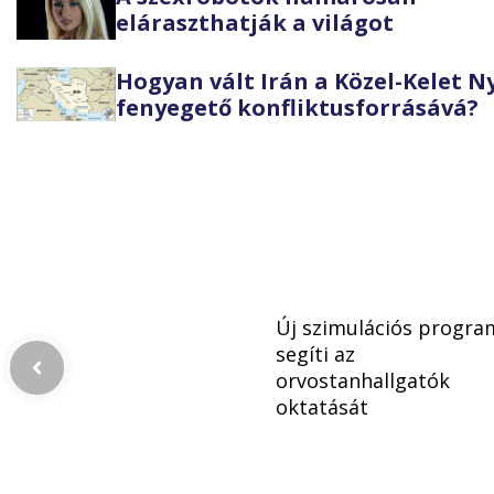
eláraszthatják a világot
Hogyan vált Irán a Közel-Kelet 
fenyegető konfliktusforrásává?
Új szimulációs progra
segíti az
orvostanhallgatók
oktatását