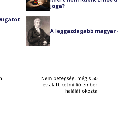
joga?
Nyugatot
A leggazdagabb magyar 
m
Nem betegség, mégis 50
év alatt kétmillió ember
halálát okozta