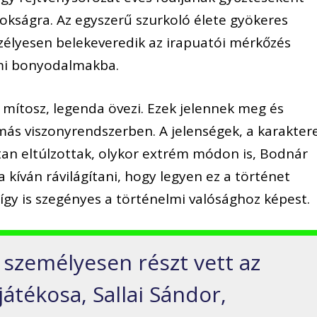
nokságra. Az egyszerű szurkoló élete gyökeres
szélyesen belekeveredik az irapuatói mérkőzés
lmi bonyodalmakba.
 mítosz, legenda övezi. Ezek jelennek meg és
ás viszonyrendszerben. A jelenségek, a karakter
an eltúlzottak, olykor extrém módon is, Bodnár
 kíván rávilágítani, hogy legyen ez a történet
így is szegényes a történelmi valósághoz képest.
személyesen részt vett az
játékosa, Sallai Sándor,