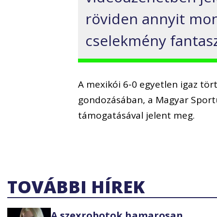
röviden annyit mon
cselekmény fantaszt
A mexikói 6-0 egyetlen igaz tö
gondozásában, a Magyar Sport
támogatásával jelent meg.
TOVÁBBI HÍREK
A szexrobotok hamarosan