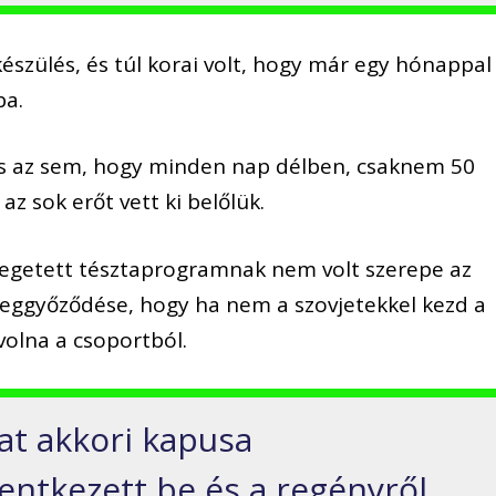
lkészülés, és túl korai volt, hogy már egy hónappal
ba.
és az sem, hogy minden nap délben, csaknem 50
z sok erőt vett ki belőlük.
legetett tésztaprogramnak nem volt szerepe az
eggyőződése, hogy ha nem a szovjetekkel kezd a
volna a csoportból.
pat akkori kapusa
entkezett be és a regényről