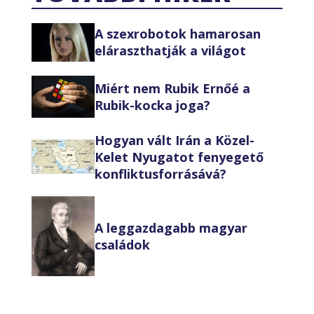
A szexrobotok hamarosan
eláraszthatják a világot
Miért nem Rubik Ernőé a
Rubik-kocka joga?
Hogyan vált Irán a Közel-
Kelet Nyugatot fenyegető
konfliktusforrásává?
A leggazdagabb magyar
családok