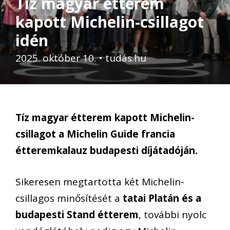
Tíz magyar étterem
kapott Michelin-csillagot
idén
2025. október 10.
•
tudás.hu
Tíz magyar étterem kapott Michelin-
csillagot a Michelin Guide francia
étteremkalauz budapesti díjátadóján.
Sikeresen megtartotta két Michelin-
csillagos minősítését a
tatai Platán és a
budapesti Stand étterem
, további nyolc