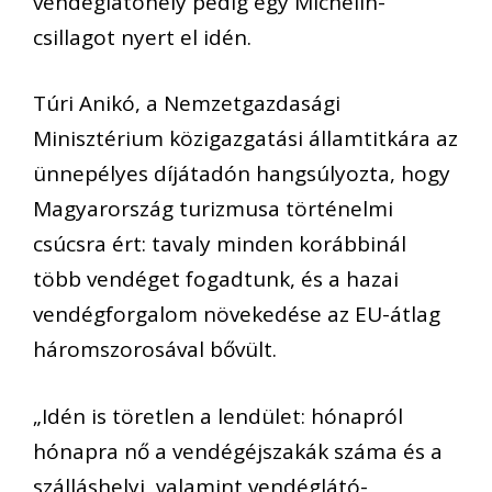
vendéglátóhely pedig egy Michelin-
csillagot nyert el idén.
Túri Anikó, a Nemzetgazdasági
Minisztérium közigazgatási államtitkára az
ünnepélyes díjátadón hangsúlyozta, hogy
Magyarország turizmusa történelmi
csúcsra ért: tavaly minden korábbinál
több vendéget fogadtunk, és a hazai
vendégforgalom növekedése az EU-átlag
háromszorosával bővült.
„Idén is töretlen a lendület: hónapról
hónapra nő a vendégéjszakák száma és a
szálláshelyi, valamint vendéglátó-