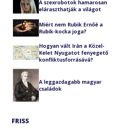
A szexrobotok hamarosan
eláraszthatják a világot
Miért nem Rubik Ernőé a
Rubik-kocka joga?
Hogyan vált Irán a Közel-
Kelet Nyugatot fenyegető
konfliktusforrásává?
A leggazdagabb magyar
családok
FRISS