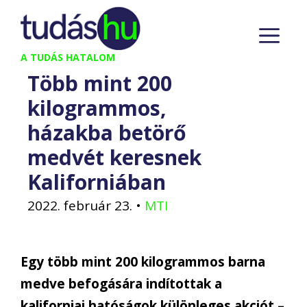
Kilépés
M
a
tartalomba
A TUDÁS HATALOM
Több mint 200
kilogrammos,
házakba betörő
medvét keresnek
Kaliforniában
2022. február 23.
•
MTI
Egy több mint 200 kilogrammos barna
medve befogására indítottak a
kaliforniai hatóságok különleges akciót –