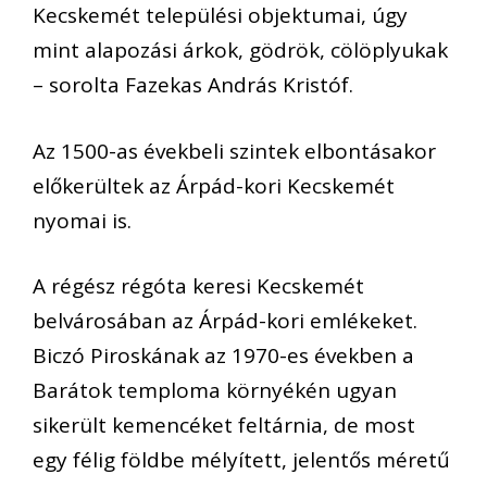
Kecskemét települési objektumai, úgy
mint alapozási árkok, gödrök, cölöplyukak
– sorolta Fazekas András Kristóf.
Az 1500-as évekbeli szintek elbontásakor
előkerültek az Árpád-kori Kecskemét
nyomai is.
A régész régóta keresi Kecskemét
belvárosában az Árpád-kori emlékeket.
Biczó Piroskának az 1970-es években a
Barátok temploma környékén ugyan
sikerült kemencéket feltárnia, de most
egy félig földbe mélyített, jelentős méretű