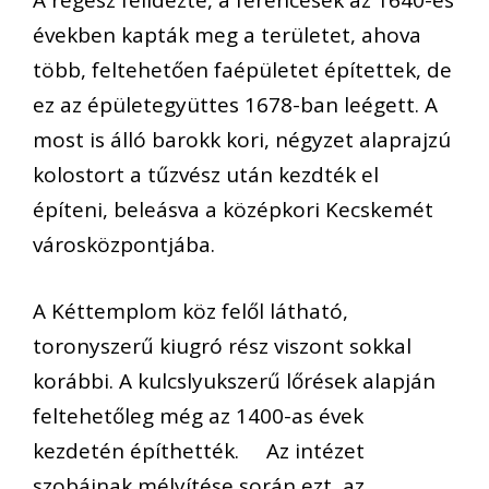
A régész felidézte, a ferencesek az 1640-es
években kapták meg a területet, ahova
több, feltehetően faépületet építettek, de
ez az épületegyüttes 1678-ban leégett. A
most is álló barokk kori, négyzet alaprajzú
kolostort a tűzvész után kezdték el
építeni, beleásva a középkori Kecskemét
városközpontjába.
A Kéttemplom köz felől látható,
toronyszerű kiugró rész viszont sokkal
korábbi. A kulcslyukszerű lőrések alapján
feltehetőleg még az 1400-as évek
kezdetén építhették. Az intézet
szobáinak mélyítése során ezt, az