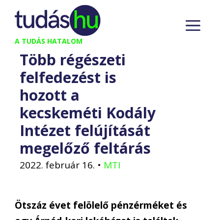
Kilépés
M
a
tartalomba
A TUDÁS HATALOM
Több régészeti
felfedezést is
hozott a
kecskeméti Kodály
Intézet felújítását
megelőző feltárás
2022. február 16.
•
MTI
Ötszáz évet felölelő pénzérméket és