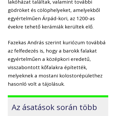
lakóházat találtak, valamint további
gödröket és cölöphelyeket, amelyekből
egyértelműen Árpád-kori, az 1200-as
évekre tehető kerámiák kerültek elő.
Fazekas András szerint kuriózum továbbá
az felfedezés is, hogy a barokk falakat
egyértelműen a középkori eredetű,
visszabontott kőfalakra építették,
melyeknek a mostani kolostorépülethez
hasonló volt a tájolásuk.
Az ásatások során több