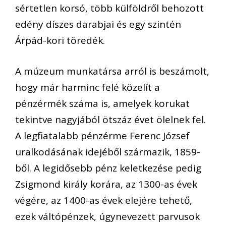
sértetlen korsó, több külföldről behozott
edény díszes darabjai és egy szintén
Árpád-kori töredék.
A múzeum munkatársa arról is beszámolt,
hogy már harminc felé közelít a
pénzérmék száma is, amelyek korukat
tekintve nagyjából ötszáz évet ölelnek fel.
A legfiatalabb pénzérme Ferenc József
uralkodásának idejéből származik, 1859-
ből. A legidősebb pénz keletkezése pedig
Zsigmond király korára, az 1300-as évek
végére, az 1400-as évek elejére tehető,
ezek váltópénzek, úgynevezett parvusok