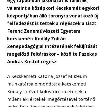
egy Árpád-kori lakóházat is találtak,
valamint a középkori Kecskemét egykori
központjában álló toronyra vonatkozó új
felfedezést is tettek a régészek a Liszt
Ferenc Zeneművészeti Egyetem
kecskeméti Kodály Zoltán
Zenepedagógiai Intézetének felújítását
megelőző feltáráskor – közölte Fazekas
András Kristóf régész.
A Kecskeméti Katona József Múzeum
munkatársa elmondta: a kecskeméti
Kodály Intézet kolostorépületének a
műemléki értékek megőrzésével történő
belső felújítása miatt végeznek feltárást