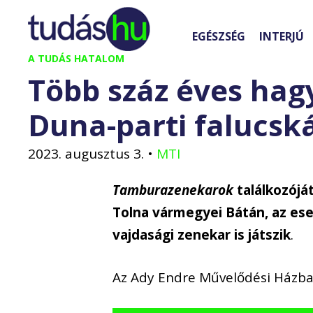
Kilépés
a
EGÉSZSÉG
INTERJÚ
tartalomba
A TUDÁS HATALOM
Több száz éves ha
Duna-parti falucs
2023. augusztus 3.
•
MTI
Tamburazenekarok
találkozójá
Tolna vármegyei Bátán, az es
vajdasági zenekar is játszik
.
Az Ady Endre Művelődési Házb