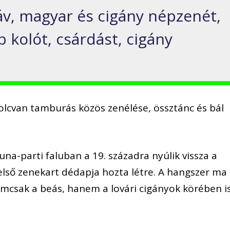
áv, magyar és cigány népzenét,
 kolót, csárdást, cigány
.
lcvan tamburás közös zenélése, össztánc és bál
na-parti faluban a 19. századra nyúlik vissza a
ső zenekart dédapja hozta létre. A hangszer ma 
emcsak a beás, hanem a lovári cigányok körében i