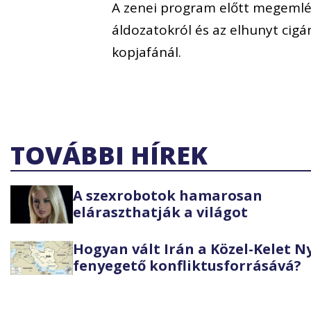
A zenei program előtt megemlé
áldozatokról és az elhunyt cigá
kopjafánál.
TOVÁBBI HÍREK
A szexrobotok hamarosan
eláraszthatják a világot
Hogyan vált Irán a Közel-Kelet 
fenyegető konfliktusforrásává?