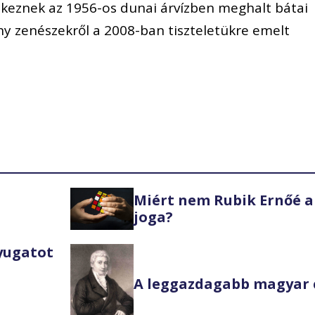
keznek az 1956-os dunai árvízben meghalt bátai
ny zenészekről a 2008-ban tiszteletükre emelt
Miért nem Rubik Ernőé a
joga?
Nyugatot
A leggazdagabb magyar 