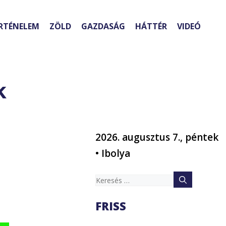
RTÉNELEM
ZÖLD
GAZDASÁG
HÁTTÉR
VIDEÓ
a
k
2026. augusztus 7., péntek
• Ibolya
Keresés:
FRISS