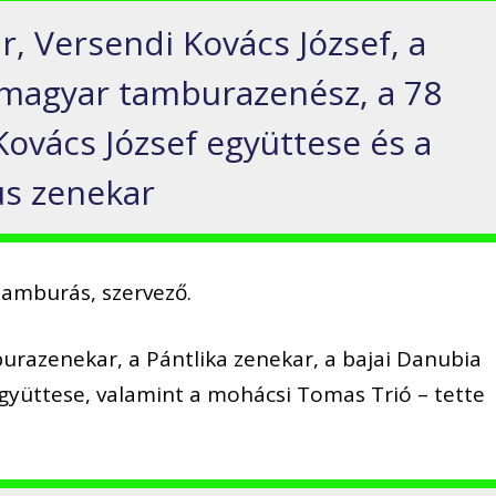
r, Versendi Kovács József, a
 magyar tamburazenész, a 78
Kovács József együttese és a
us zenekar
tamburás, szervező.
mburazenekar, a Pántlika zenekar, a bajai Danubia
együttese, valamint a mohácsi Tomas Trió – tette