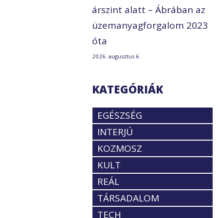
árszint alatt – Ábrában az
üzemanyagforgalom 2023
óta
2026. augusztus 6.
KATEGÓRIÁK
EGÉSZSÉG
INTERJÚ
KOZMOSZ
KULT
REÁL
TÁRSADALOM
TECH