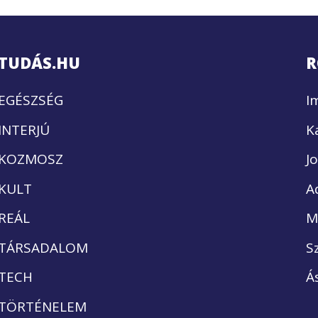
TUDÁS.HU
R
EGÉSZSÉG
I
INTERJÚ
K
KOZMOSZ
J
KULT
A
REÁL
M
TÁRSADALOM
S
TECH
Á
TÖRTÉNELEM