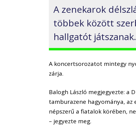
A zenekarok délszl
többek között szerb
hallgatót játszanak
A koncertsorozatot mintegy nyo
zárja.
Balogh László megjegyezte: a Du
tamburazene hagyománya, az el
népszerű a fiatalok körében, n
– jegyezte meg.