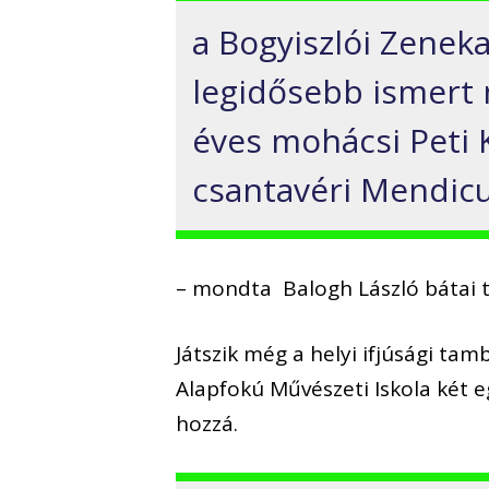
a Bogyiszlói Zeneka
legidősebb ismert
éves mohácsi Peti 
csantavéri Mendic
– mondta Balogh László bátai 
Játszik még a helyi ifjúsági ta
Alapfokú Művészeti Iskola két 
hozzá.