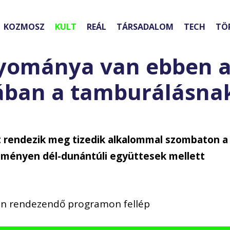
KOZMOSZ
KULT
REÁL
TÁRSADALOM
TECH
TÖ
gyománya van ebben 
kában a tamburálásna
t rendezik meg tizedik alkalommal szombaton a
eményen dél-dunántúli együttesek mellett
an rendezendő programon fellép