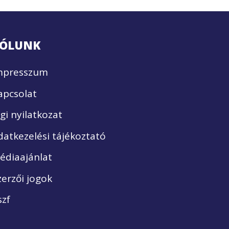
ÓLUNK
mpresszum
apcsolat
ogi nyilatkozat
datkezelési tájékoztató
édiaajánlat
zerzői jogok
szf