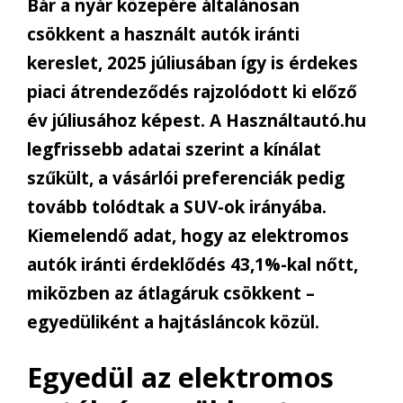
Bár a nyár közepére általánosan
csökkent a használt autók iránti
kereslet, 2025 júliusában így is érdekes
piaci átrendeződés rajzolódott ki előző
év júliusához képest. A Használtautó.hu
legfrissebb adatai szerint a kínálat
szűkült, a vásárlói preferenciák pedig
tovább tolódtak a SUV-ok irányába.
Kiemelendő adat, hogy az elektromos
autók iránti érdeklődés 43,1%-kal nőtt,
miközben az átlagáruk csökkent –
egyedüliként a hajtásláncok közül.
Egyedül az elektromos