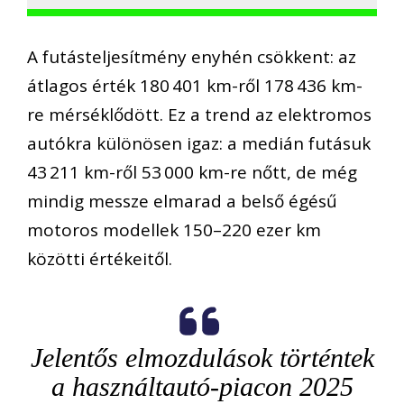
A futásteljesítmény enyhén csökkent: az
átlagos érték 180 401 km-ről 178 436 km-
re mérséklődött. Ez a trend az elektromos
autókra különösen igaz: a medián futásuk
43 211 km-ről 53 000 km-re nőtt, de még
mindig messze elmarad a belső égésű
motoros modellek 150–220 ezer km
közötti értékeitől.
Jelentős elmozdulások történtek
a használtautó-piacon 2025