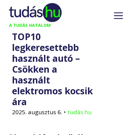
Kilépés
M
a
tartalomba
A TUDÁS HATALOM
TOP10
legkeresettebb
használt autó –
Csökken a
használt
elektromos kocsik
ára
2025. augusztus 6.
•
tudás.hu