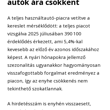
autók ára csökkent
A teljes használtautó-piacra vetítve a
kereslet mérséklődött: a teljes piacot
vizsgálva 2025 júliusában 390 100
érdeklődés érkezett, ami 5,4%-kal
kevesebb az előző év azonos időszakához
képest. A nyári hónapokra jellemző
szezonalitás ugyanakkor hagyományosan
visszafogottabb forgalmat eredményez a
piacon, így az enyhe csökkenés nem
tekinthető szokatlannak.
A hirdetésszám is enyhén visszaesett,