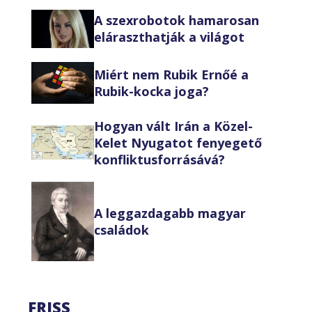
A szexrobotok hamarosan
eláraszthatják a világot
Miért nem Rubik Ernőé a
Rubik-kocka joga?
Hogyan vált Irán a Közel-
Kelet Nyugatot fenyegető
konfliktusforrásává?
A leggazdagabb magyar
családok
FRISS