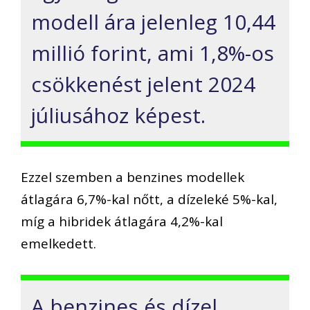
modell ára jelenleg 10,44
millió forint, ami 1,8%-os
csökkenést jelent 2024
júliusához képest.
Ezzel szemben a benzines modellek
átlagára 6,7%-kal nőtt, a dízeleké 5%-kal,
míg a hibridek átlagára 4,2%-kal
emelkedett.
A benzines és dízel