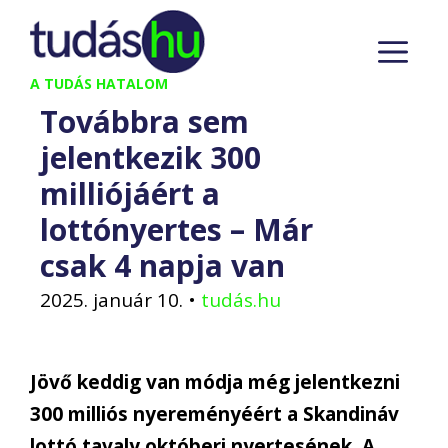
Kilépés
M
a
tartalomba
A TUDÁS HATALOM
Továbbra sem
jelentkezik 300
milliójáért a
lottónyertes – Már
csak 4 napja van
2025. január 10.
•
tudás.hu
Jövő keddig van módja még jelentkezni
300 milliós nyereményéért a Skandináv
lottó tavaly októberi nyertesének. A