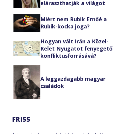
eláraszthatják a világot
Miért nem Rubik Ernőé a
Rubik-kocka joga?
Hogyan vált Irán a Közel-
Kelet Nyugatot fenyegető
konfliktusforrásává?
A leggazdagabb magyar
családok
FRISS