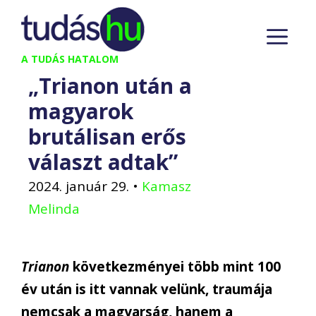
Kilépés
M
a
tartalomba
A TUDÁS HATALOM
„Trianon után a
magyarok
brutálisan erős
választ adtak”
2024. január 29.
•
Kamasz
Melinda
Trianon
következményei több mint 100
év után is itt vannak velünk, traumája
nemcsak a magyarság, hanem a