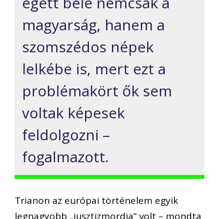
égett bele nemcsak a
magyarság, hanem a
szomszédos népek
lelkébe is, mert ezt a
problémakört ők sem
voltak képesek
feldolgozni –
fogalmazott.
Trianon az európai történelem egyik
legnagyobb „jusztizmordja” volt – mondta