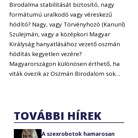
Birodalma stabilitását biztosító, nagy
formátumú uralkodó vagy véreskezű
hódító? Nagy, vagy Törvényhozó (Kanunî)
Szulejmán, vagy a középkori Magyar
Királyság hanyatlásához vezető oszmán
hódítás kegyetlen vezére?
Magyarországon különösen érthető, ha
viták övezik az Oszmán Birodalom sok…
TOVÁBBI HÍREK
A szexrobotok hamarosan