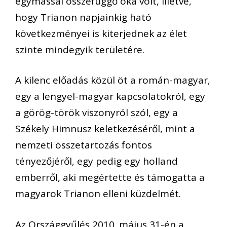
egymással összefüggő oka volt, illetve,
hogy Trianon napjainkig ható
következményei is kiterjednek az élet
szinte mindegyik területére.
A kilenc előadás közül öt a román-magyar,
egy a lengyel-magyar kapcsolatokról, egy
a görög-török viszonyról szól, egy a
Székely Himnusz keletkezéséről, mint a
nemzeti összetartozás fontos
tényezőjéről, egy pedig egy holland
emberről, aki megértette és támogatta a
magyarok Trianon elleni küzdelmét.
Az Országgyűlés 2010. május 31-én a