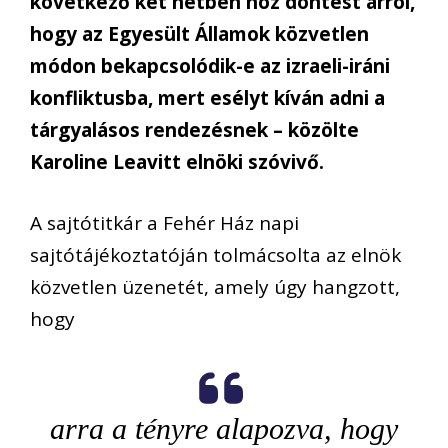
következő két hétben hoz döntést arról,
hogy az Egyesült Államok közvetlen
módon bekapcsolódik-e az izraeli-iráni
konfliktusba, mert esélyt kíván adni a
tárgyalásos rendezésnek – közölte
Karoline Leavitt elnöki szóvivő.
A sajtótitkár a Fehér Ház napi
sajtótájékoztatóján tolmácsolta az elnök
közvetlen üzenetét, amely úgy hangzott,
hogy
arra a tényre alapozva, hogy