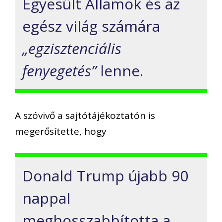
Egyesült Államok és az
egész világ számára
„egzisztenciális
fenyegetés”
lenne.
A szóvivő a sajtótájékoztatón is
megerősítette, hogy
Donald Trump újabb 90
nappal
meghosszabbította a