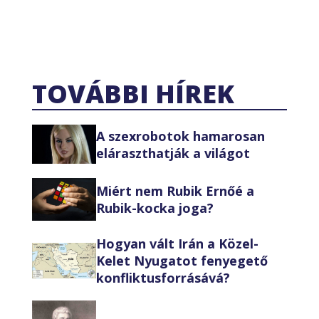
TOVÁBBI HÍREK
A szexrobotok hamarosan
eláraszthatják a világot
Miért nem Rubik Ernőé a
Rubik-kocka joga?
Hogyan vált Irán a Közel-
Kelet Nyugatot fenyegető
konfliktusforrásává?