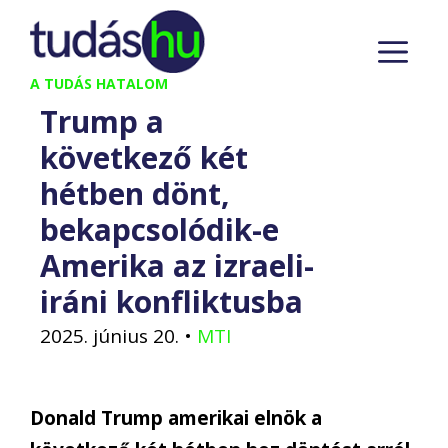
Kilépés
M
a
tartalomba
A TUDÁS HATALOM
Trump a
következő két
hétben dönt,
bekapcsolódik-e
Amerika az izraeli-
iráni konfliktusba
2025. június 20.
•
MTI
Donald Trump amerikai elnök a