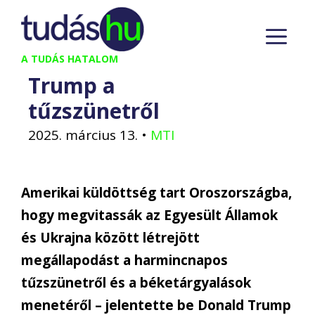
Kilépés
M
a
tartalomba
A TUDÁS HATALOM
Trump a
tűzszünetről
2025. március 13.
•
MTI
Amerikai küldöttség tart Oroszországba,
hogy megvitassák az Egyesült Államok
és Ukrajna között létrejött
megállapodást a harmincnapos
tűzszünetről és a béketárgyalások
menetéről – jelentette be Donald Trump