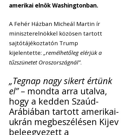
amerikai elnök Washingtonban.
A Fehér Házban Micheál Martin ír
miniszterelnökkel közösen tartott
sajtótájékoztatón Trump
kijelentette:
„remélhetőleg elérjük a
tűzszünetet Oroszországnál”
.
„Tegnap nagy sikert értünk
el”
– mondta arra utalva,
hogy a kedden Szaúd-
Arábiában tartott amerikai-
ukrán megbeszélésen Kijev
beleegyezett a