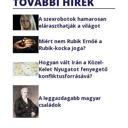
TOVÁBBI HÍREK
A szexrobotok hamarosan
eláraszthatják a világot
Miért nem Rubik Ernőé a
Rubik-kocka joga?
Hogyan vált Irán a Közel-
Kelet Nyugatot fenyegető
konfliktusforrásává?
A leggazdagabb magyar
családok