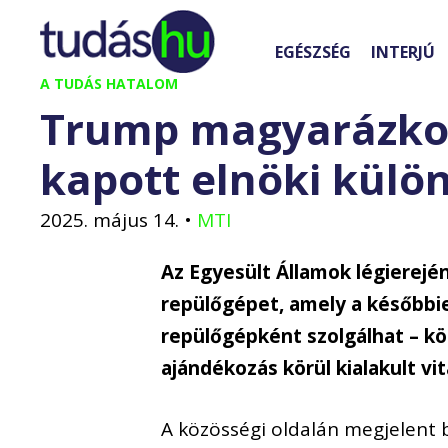
Kilépés
a
EGÉSZSÉG
INTERJÚ
tartalomba
A TUDÁS HATALOM
Trump magyarázkod
kapott elnöki külö
2025. május 14.
•
MTI
Az Egyesült Államok légierej
repülőgépet, amely a későbbie
repülőgépként szolgálhat – k
ajándékozás körül kialakult vit
A közösségi oldalán megjelent