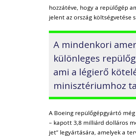
hozzátéve, hogy a repülőgép am
jelent az ország költségvetése 
A mindenkori ameri
különleges repülőg
ami a légierő kötel
minisztériumhoz ta
A Boeing repülőgépgyártó még 
– kapott 3,8 milliárd dolláros m
jet” legyártására, amelyek a te