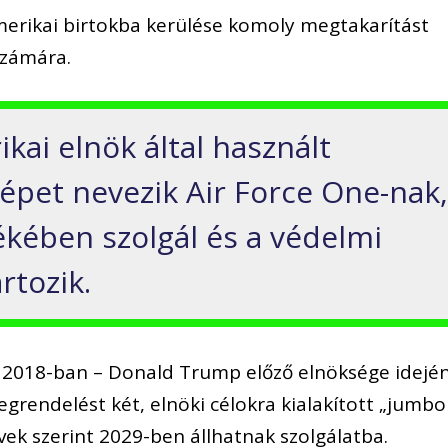
erikai birtokba kerülése komoly megtakarítást
számára.
kai elnök által használt
épet nevezik Air Force One-nak
ékében szolgál és a védelmi
rtozik.
2018-ban – Donald Trump előző elnöksége idejé
egrendelést két, elnöki célokra kialakított „jumbo
rvek szerint 2029-ben állhatnak szolgálatba.