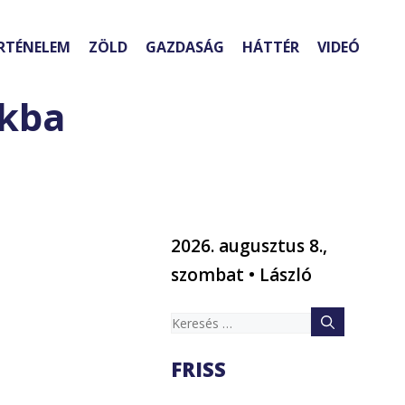
RTÉNELEM
ZÖLD
GAZDASÁG
HÁTTÉR
VIDEÓ
ékba
2026. augusztus 8.,
szombat • László
Keresés:
FRISS