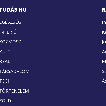
TUDÁS.HU
R
EGÉSZSÉG
I
INTERJÚ
K
KOZMOSZ
J
KULT
A
REÁL
M
TÁRSADALOM
S
TECH
Á
TÖRTÉNELEM
ZÖLD