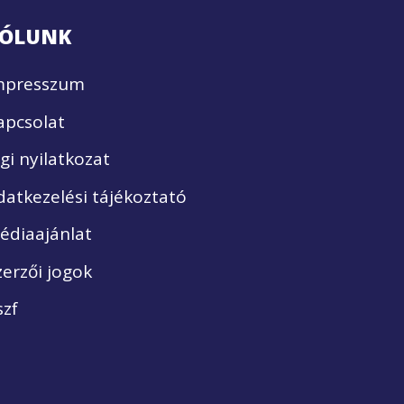
ÓLUNK
mpresszum
apcsolat
ogi nyilatkozat
datkezelési tájékoztató
édiaajánlat
zerzői jogok
szf