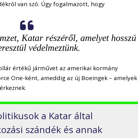
dékról van szó. Úgy fogalmazott, hogy
mzet, Katar részéről, amelyet hosszú
eresztül védelmeztünk.
dollár értékű járművet az amerikai kormány
Force One-ként, ameddig az új Boeingek – amelyek
gérkeznek.
itikusok a Katar által
kozási szándék és annak