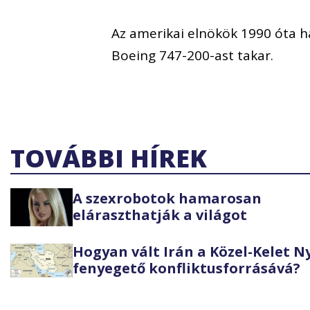
Az amerikai elnökök 1990 óta ha
Boeing 747-200-ast takar.
TOVÁBBI HÍREK
A szexrobotok hamarosan
eláraszthatják a világot
Hogyan vált Irán a Közel-Kelet 
fenyegető konfliktusforrásává?