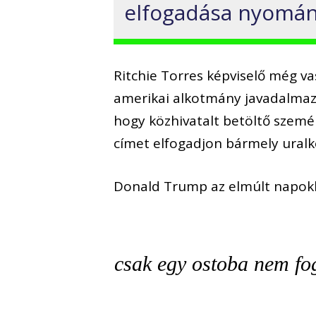
elfogadása nyomán e
Ritchie Torres képviselő még va
amerikai alkotmány javadalmazás
hogy közhivatalt betöltő személ
címet elfogadjon bármely uralko
Donald Trump az elmúlt napok
csak egy ostoba nem fo