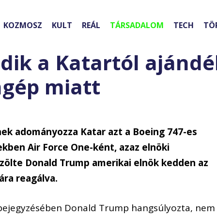
KOZMOSZ
KULT
REÁL
TÁRSADALOM
TECH
TÖ
ik a Katartól ajánd
ngép miatt
ének adományozza Katar azt a Boeing 747-es
kben Air Force One-ként, azaz elnöki
özölte Donald Trump amerikai elnök kedden az
ára reagálva.
 bejegyzésében Donald Trump hangsúlyozta, nem