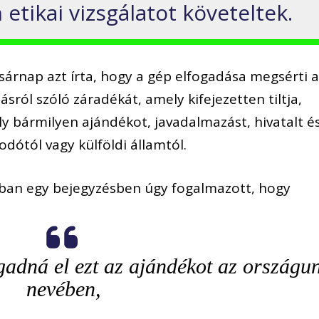
tikai vizsgálatot követeltek.
sárnap azt írta, hogy a gép elfogadása megsérti 
ról szóló záradékát, amely kifejezetten tiltja,
y bármilyen ajándékot, javadalmazást, hivatalt é
dótól vagy külföldi államtól.
ban egy bejegyzésben úgy fogalmazott, hogy
gadná el ezt az ajándékot az országu
nevében,