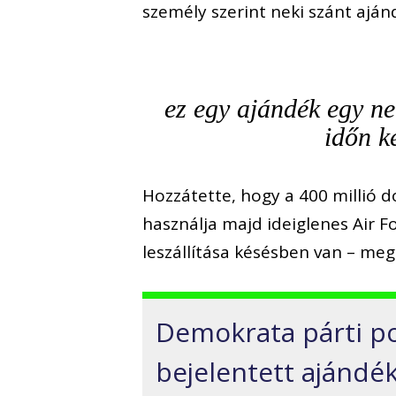
személy szerint neki szánt aján
ez egy ajándék egy ne
időn k
Hozzátette, hogy a 400 millió 
használja majd ideiglenes Air 
leszállítása késésben van – me
Demokrata párti pol
bejelentett ajándé