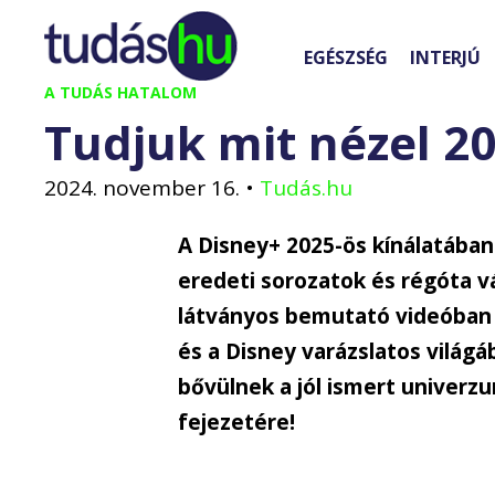
Kilépés
a
EGÉSZSÉG
INTERJÚ
tartalomba
A TUDÁS HATALOM
Tudjuk mit nézel 2
2024. november 16.
•
Tudás.hu
A Disney+ 2025-ös kínálatában
eredeti sorozatok és régóta v
látványos bemutató videóban p
és a Disney varázslatos világ
bővülnek a jól ismert univerz
fejezetére!