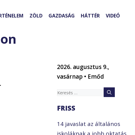
RTÉNELEM
ZÖLD
GAZDASÁG
HÁTTÉR
VIDEÓ
zon
2026. augusztus 9.,
vasárnap • Emőd
r
Keresés:
FRISS
14 javaslat az általános
iskoláknak a jobb oktatás