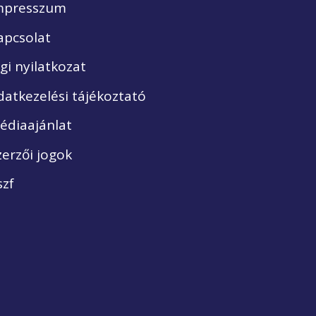
mpresszum
apcsolat
ogi nyilatkozat
datkezelési tájékoztató
édiaajánlat
zerzői jogok
szf