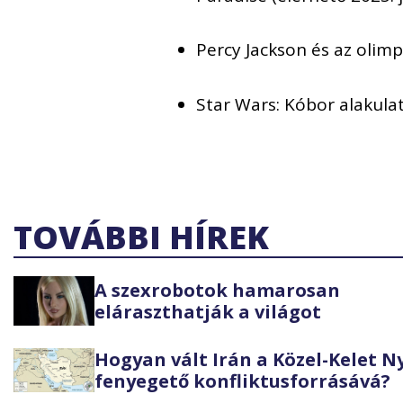
Percy Jackson és az olimp
Star Wars: Kóbor alakula
TOVÁBBI HÍREK
A szexrobotok hamarosan
eláraszthatják a világot
Hogyan vált Irán a Közel-Kelet 
fenyegető konfliktusforrásává?