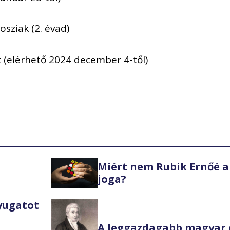
osziak (2. évad)
t (elérhető 2024 december 4-től)
Miért nem Rubik Ernőé a
joga?
Nyugatot
A leggazdagabb magyar 