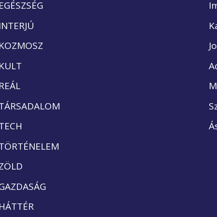
EGÉSZSÉG
I
INTERJÚ
K
KOZMOSZ
J
KULT
A
REÁL
M
TÁRSADALOM
S
TECH
Á
TÖRTÉNELEM
ZÖLD
GAZDASÁG
HÁTTÉR