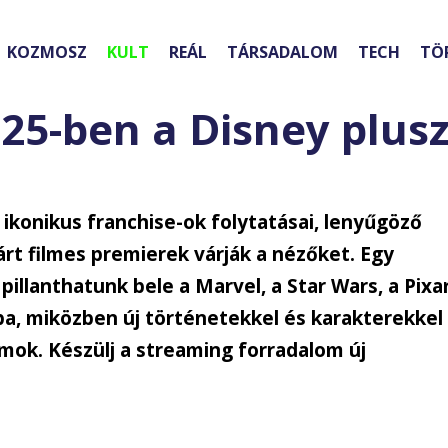
KOZMOSZ
KULT
REÁL
TÁRSADALOM
TECH
TÖ
025-ben a Disney plus
 ikonikus franchise-ok folytatásai, lenyűgöző
árt filmes premierek várják a nézőket. Egy
illanthatunk bele a Marvel, a Star Wars, a Pixa
ába, miközben új történetekkel és karakterekkel
umok. Készülj a streaming forradalom új