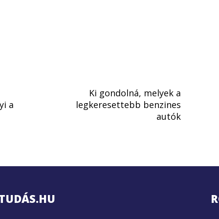
Ki gondolná, melyek a
i a
legkeresettebb benzines
autók
TUDÁS.HU
R