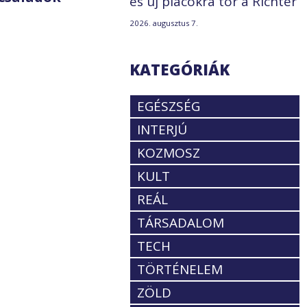
és új piacokra tör a Richter
2026. augusztus 7.
KATEGÓRIÁK
EGÉSZSÉG
INTERJÚ
KOZMOSZ
KULT
REÁL
TÁRSADALOM
TECH
TÖRTÉNELEM
ZÖLD