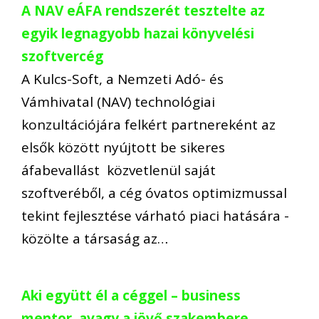
A NAV eÁFA rendszerét tesztelte az
egyik legnagyobb hazai könyvelési
szoftvercég
A Kulcs-Soft, a Nemzeti Adó- és
Vámhivatal (NAV) technológiai
konzultációjára felkért partnereként az
elsők között nyújtott be sikeres
áfabevallást közvetlenül saját
szoftveréből, a cég óvatos optimizmussal
tekint fejlesztése várható piaci hatására -
közölte a társaság az…
Aki együtt él a céggel – business
mentor, avagy a jövő szakembere