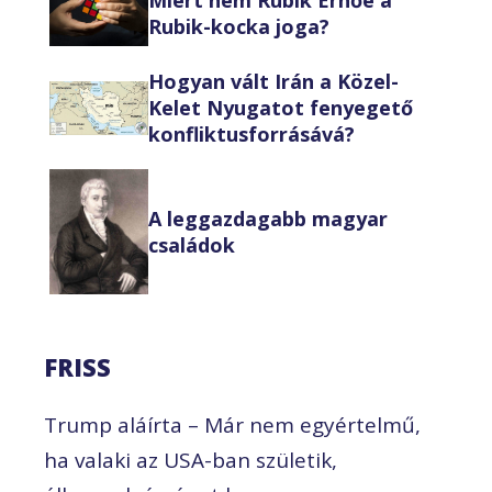
Miért nem Rubik Ernőé a
Rubik-kocka joga?
Hogyan vált Irán a Közel-
Kelet Nyugatot fenyegető
konfliktusforrásává?
A leggazdagabb magyar
családok
FRISS
Trump aláírta – Már nem egyértelmű,
ha valaki az USA-ban születik,