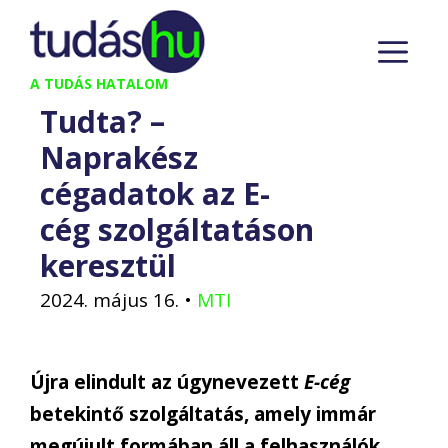
Kilépés
M
a
tartalomba
A TUDÁS HATALOM
Tudta? –
Naprakész
cégadatok az E-
cég szolgáltatáson
keresztül
2024. május 16.
•
MTI
Újra elindult az úgynevezett
E-cég
betekintő szolgáltatás, amely immár
megújult formában áll a felhasználók