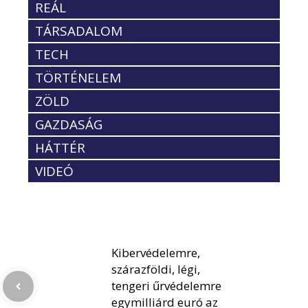
REÁL
TÁRSADALOM
TECH
TÖRTÉNELEM
ZÖLD
GAZDASÁG
HÁTTÉR
VIDEÓ
Kibervédelemre,
szárazföldi, légi,
tengeri űrvédelemre
egymilliárd euró az