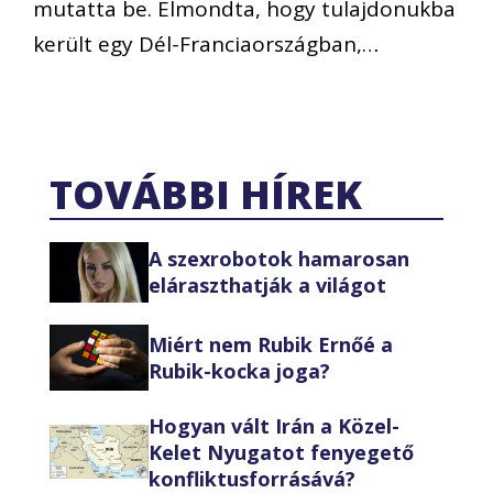
mutatta be. Elmondta, hogy tulajdonukba
került egy Dél-Franciaországban,…
TOVÁBBI HÍREK
A szexrobotok hamarosan
eláraszthatják a világot
Miért nem Rubik Ernőé a
Rubik-kocka joga?
Hogyan vált Irán a Közel-
Kelet Nyugatot fenyegető
konfliktusforrásává?