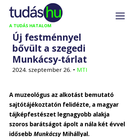
Kilépés
M
a
tartalomba
A TUDÁS HATALOM
Új festménnyel
bővült a szegedi
Munkácsy-tárlat
2024. szeptember 26.
•
MTI
A muzeológus az alkotást bemutató
sajtótájékoztatón felidézte, a magyar
tájképfestészet legnagyobb alakja
szoros barátságot ápolt a nála két évvel
idősebb
Munkácsy
Mihállyal.