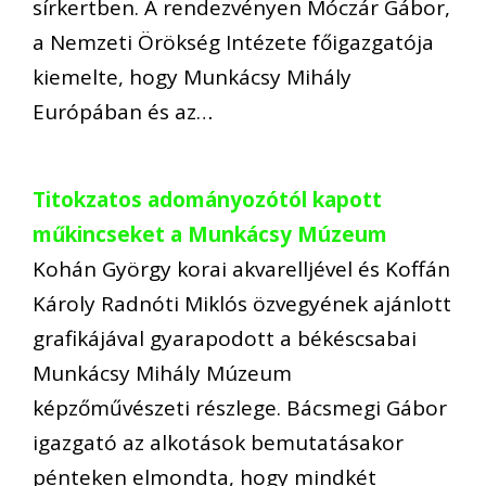
sírkertben. A rendezvényen Móczár Gábor,
a Nemzeti Örökség Intézete főigazgatója
kiemelte, hogy Munkácsy Mihály
Európában és az…
Titokzatos adományozótól kapott
műkincseket a Munkácsy Múzeum
Kohán György korai akvarelljével és Koffán
Károly Radnóti Miklós özvegyének ajánlott
grafikájával gyarapodott a békéscsabai
Munkácsy Mihály Múzeum
képzőművészeti részlege. Bácsmegi Gábor
igazgató az alkotások bemutatásakor
pénteken elmondta, hogy mindkét