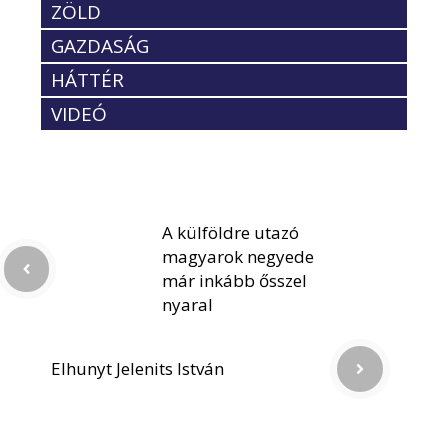
ZÖLD
GAZDASÁG
HÁTTÉR
VIDEÓ
A külföldre utazó
magyarok negyede
már inkább ősszel
nyaral
Elhunyt Jelenits István