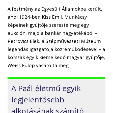
A festmény az Egyesült Államokba került,
ahol 1924-ben Kiss Emil, Munkácsy
képeinek gyűjtője szerezte meg egy
aukción, majd a bankár hagyatékából –
Petrovics Elek, a Szépművészeti Múzeum
legendás igazgatója közreműködésével – a
korszak egyik kiemelkedő magyar gyűjtője,
Weiss Fülöp vásárolta meg.
A Paál-életmű egyik
legjelentősebb
alkotásának számító