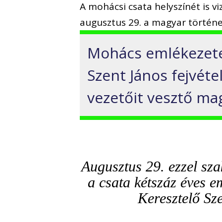
A mohácsi csata helyszínét is vi
augusztus 29. a magyar történ
Mohács emlékezete
Szent János fejvétel
vezetőit vesztő ma
Augusztus 29. ezzel sza
a csata kétszáz éves e
Keresztelő Sze