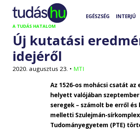
Kilépés
a
EGÉSZSÉG
INTERJÚ
tartalomba
A TUDÁS HATALOM
Új kutatási eredmé
idejéről
2020. augusztus 23.
•
MTI
Az 1526-os mohácsi csatát az
helyett valójában szeptember
seregek – számolt be erről és
melletti Szulejmán-sírkomple
Tudományegyetem (PTE) történ