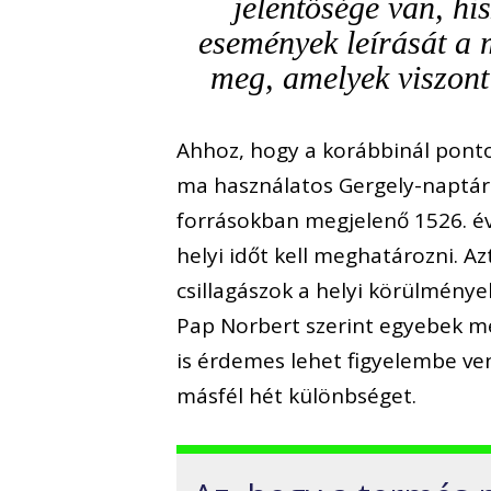
jelentősége van, h
események leírását a
meg, amelyek viszont 
Ahhoz, hogy a korábbinál pont
ma használatos Gergely-naptár 
forrásokban megjelenő 1526. é
helyi időt kell meghatározni. Az
csillagászok a helyi körülménye
Pap Norbert szerint egyebek m
is érdemes lehet figyelembe ven
másfél hét különbséget.