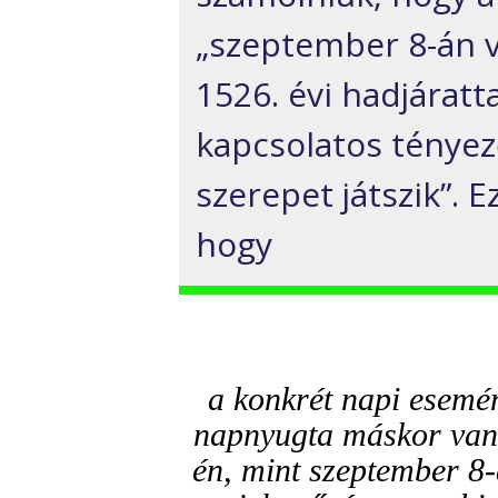
„szeptember 8-án v
1526. évi hadjáratt
kapcsolatos tényez
szerepet játszik”. 
hogy
a konkrét napi esemé
napnyugta máskor van 
én, mint szeptember 8-