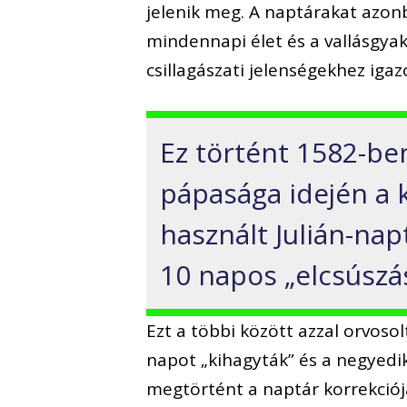
jelenik meg. A naptárakat azon
mindennapi élet és a vallásgyak
csillagászati jelenségekhez iga
Ez történt 1582-ben
pápasága idején a 
használt Julián-na
10 napos „elcsúszás
Ezt a többi között azzal orvosol
napot „kihagyták” és a negyedi
megtörtént a naptár korrekciója