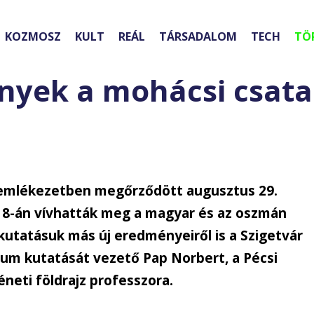
KOZMOSZ
KULT
REÁL
TÁRSADALOM
TECH
TÖ
nyek a mohácsi csata
 emlékezetben megőrződött augusztus 29.
 8-án vívhatták meg a magyar és az oszmán
 kutatásuk más új eredményeiről is a Szigetvár
xum kutatását vezető Pap Norbert, a Pécsi
eti földrajz professzora
.