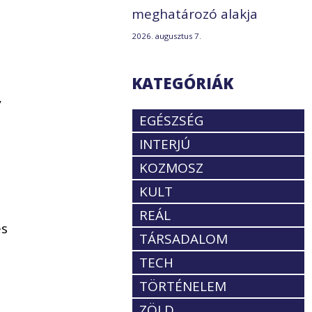
meghatározó alakja
2026. augusztus 7.
t
KATEGÓRIÁK
,
EGÉSZSÉG
INTERJÚ
KOZMOSZ
KULT
REÁL
es
TÁRSADALOM
TECH
TÖRTÉNELEM
ZÖLD