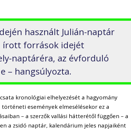
idején használt Julián-naptár
írott források idejét
ely-naptáréra, az évforduló
e – hangsúlyozta.
 csata kronológiai elhelyezését a hagyomány
i történeti események elmesélésekor ez a
saiban – a szerzők vallási hátterétől függően – a
en a zsidó naptár, kalendárium jeles napjaiként