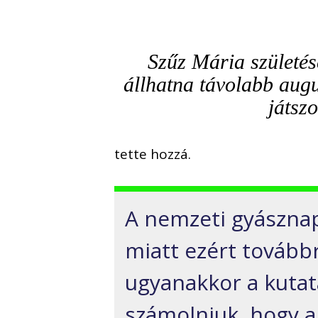
Szűz Mária születé
állhatna távolabb aug
játszo
tette hozzá.
A nemzeti gyásznap
miatt ezért továbbr
ugyanakkor a kutat
számolniuk, hogy a