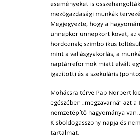
eseményeket is összehangolták v
mezőgazdasági munkák tervezése,
Megjegyezte, hogy a hagyomán
ünnepkör ünnepkört követ, az eg
hordoznak; szimbolikus töltésük
mint a vallásgyakorlás, a mun
naptárreformok miatt elvált e
igazított) és a szekuláris (ponto
Mohácsra térve Pap Norbert kie
egészében „megzavarná” azt a 
nemzetépítő hagyománya van. A
Kisboldogasszony napja és nem
tartalmat.