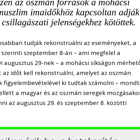
iszen az oszmán források a mohácsi
 muszlim imaidőkhöz kapcsoltan adják
csillagászati jelenségekhez kötöttek.
osabban tudják rekonstruálni az eseményeket, a
szerinti szeptember 8-án – ami megfelel a
vi augusztus 29-nek – a mohácsi síkságon mérhet
t az időt kell rekonstruálni, amelyet az oszmán
k figyelembevételével ki tudtak számolni – mondt
ellett a magyar és az oszmán seregek mozgásako
ni az augusztus 29. és szeptember 8. közötti