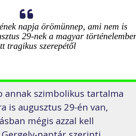
sének napja örömünnep, ami nem is
usztus 29-nek a magyar történelembe
tt tragikus szerepétől
 annak szimbolikus tartalma
a is augusztus 29-én van,
ásban mégis azzal kell
 Gergely-naptár szerinti