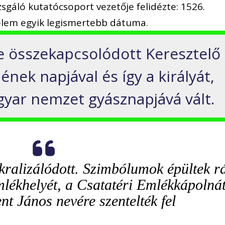
zsgáló kutatócsoport vezetője felidézte: 1526.
elem egyik legismertebb dátuma.
 összekapcsolódott Keresztelő
ének napjával és így a királyát,
gyar nemzet gyásznapjává vált.
kralizálódott. Szimbólumok épültek r
mlékhelyét, a Csatatéri Emlékkápolná
nt János nevére szentelték fel