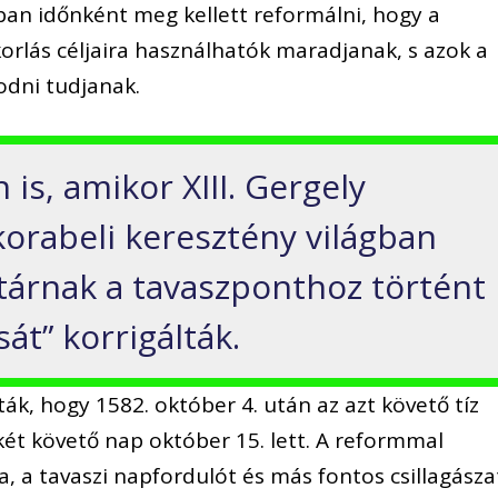
ban időnként meg kellett reformálni, hogy a
orlás céljaira használhatók maradjanak, s azok a
zodni tudjanak.
 is, amikor XIII. Gergely
korabeli keresztény világban
ptárnak a tavaszponthoz történt
át” korrigálták.
ták, hogy 1582. október 4. után az azt követő tíz
két követő nap október 15. lett. A reformmal
, a tavaszi napfordulót és más fontos csillagásza