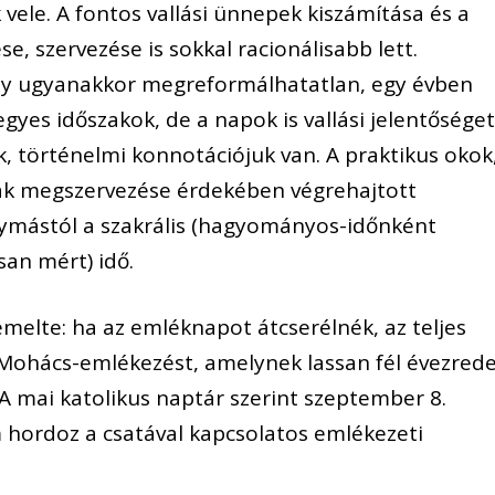
ele. A fontos vallási ünnepek kiszámítása és a
 szervezése is sokkal racionálisabb lett.
y ugyanakkor megreformálhatatlan, egy évben
yes időszakok, de a napok is vallási jelentősége
, történelmi konnotációjuk van. A praktikus okok
kák megszervezése érdekében végrehajtott
gymástól a szakrális (hagyományos-időnként
san mért) idő.
melte: ha az emléknapot átcserélnék, az teljes
Mohács-emlékezést, amelynek lassan fél évezred
 mai katolikus naptár szerint szeptember 8.
 hordoz a csatával kapcsolatos emlékezeti