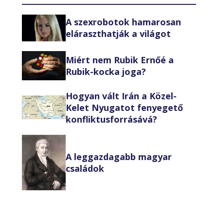
A szexrobotok hamarosan
eláraszthatják a világot
Miért nem Rubik Ernőé a
Rubik-kocka joga?
Hogyan vált Irán a Közel-
Kelet Nyugatot fenyegető
konfliktusforrásává?
A leggazdagabb magyar
családok