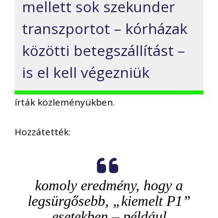
mellett sok szekunder
transzportot – kórházak
közötti betegszállítást –
is el kell végezniük
írták közleményükben.
Hozzátették:
komoly eredmény, hogy a
legsürgősebb, „kiemelt P1”
esetekben – például