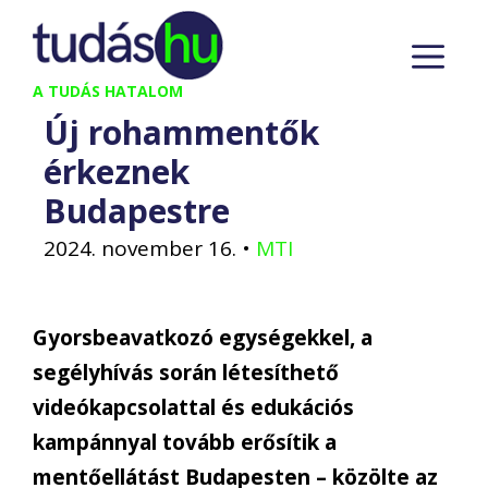
Kilépés
M
a
tartalomba
A TUDÁS HATALOM
Új rohammentők
érkeznek
Budapestre
2024. november 16.
•
MTI
Gyorsbeavatkozó egységekkel, a
segélyhívás során létesíthető
videókapcsolattal és edukációs
kampánnyal tovább erősítik a
mentőellátást Budapesten – közölte az