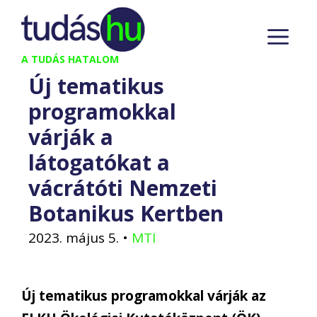
Kilépés
M
a
tartalomba
A TUDÁS HATALOM
Új tematikus
programokkal
várják a
látogatókat a
vácrátóti Nemzeti
Botanikus Kertben
2023. május 5.
•
MTI
Új tematikus programokkal várják az