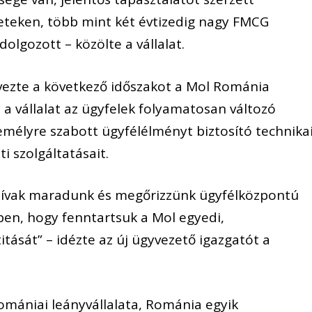
eteken, több mint két évtizedig nagy FMCG
olgozott – közölte a vállalat.
ezte a következő időszakot a Mol Románia
 a vállalat az ügyfelek folyamatosan változó
emélyre szabott ügyfélélményt biztosító technika
i szolgáltatásait.
tívak maradunk és megőrizzünk ügyfélközpontú
en, hogy fenntartsuk a Mol egyedi,
ását” – idézte az új ügyvezető igazgatót a
mániai leányvállalata, Románia egyik