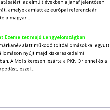
tatásaiért; az elmúlt években a Janaf jelentősen
át, amelyek amiatt az európai referenciaár
lte a magyar…
at üzemeltet majd Lengyelországban
 márkanév alatt működő töltőállomásokkal együtt
állomáson nyújt majd kiskereskedelmi
ban. A Mol sikeresen lezárta a PKN Orlennel és a
apodást, ezzel…