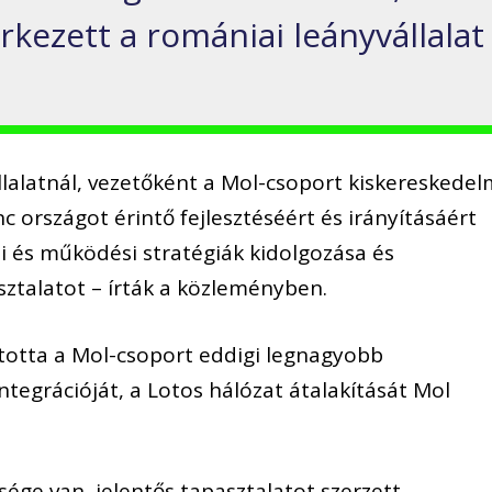
kezett a romániai leányvállalat
lalatnál, vezetőként a Mol-csoport kiskereskedel
nc országot érintő fejlesztéséért és irányításáért
ési és működési stratégiák kidolgozása és
asztalatot – írták a közleményben.
totta a Mol-csoport eddigi legnagyobb
ntegrációját, a Lotos hálózat átalakítását Mol
ége van, jelentős tapasztalatot szerzett