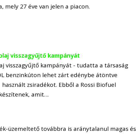
ta, mely 27 éve van jelen a piacon.
olaj visszagyűjtő kampányát
aj visszagyűjtő kampányát - tudatta a társaság
L benzinkúton lehet zárt edénybe átöntve
használt zsiradékot. Ebből a Rossi Biofuel
készítenek, amit…
eték-üzemeltető továbbra is aránytalanul magas é