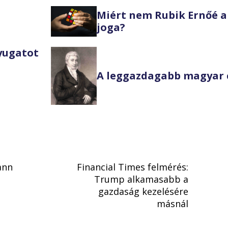
Miért nem Rubik Ernőé a
joga?
Nyugatot
A leggazdagabb magyar 
ann
Financial Times felmérés:
Trump alkamasabb a
gazdaság kezelésére
másnál