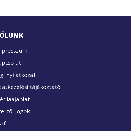
ÓLUNK
mpresszum
apcsolat
ogi nyilatkozat
datkezelési tájékoztató
édiaajánlat
zerzői jogok
szf