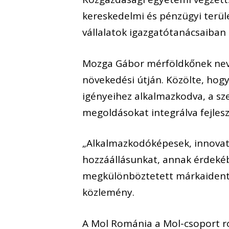
kereskedelmi és pénzügyi terül
vállalatok igazgatótanácsaiban d
Mozga Gábor mérföldkőnek nev
növekedési útján. Közölte, hogy
igényeihez alkalmazkodva, a sz
megoldásokat integrálva fejleszt
„Alkalmazkodóképesek, innova
hozzáállásunkat, annak érdekéb
megkülönböztetett márkaidentit
közlemény.
A Mol Románia a Mol-csoport ro