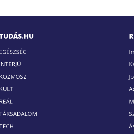
TUDÁS.HU
R
EGÉSZSÉG
I
INTERJÚ
K
KOZMOSZ
J
KULT
A
REÁL
M
TÁRSADALOM
S
TECH
Á