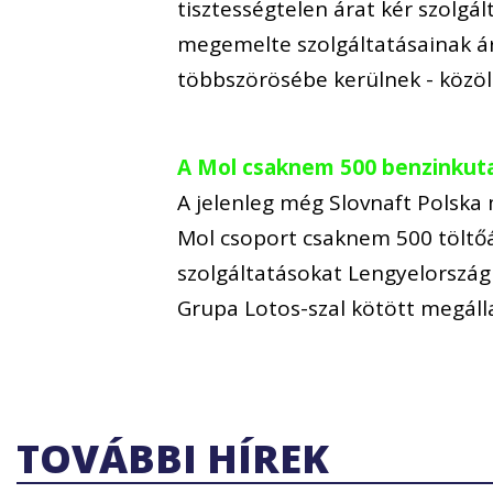
tisztességtelen árat kér szolgál
megemelte szolgáltatásainak ár
többszörösébe kerülnek - közö
A Mol csaknem 500 benzinkut
A jelenleg még Slovnaft Polska
Mol csoport csaknem 500 töltő
szolgáltatásokat Lengyelország
Grupa Lotos-szal kötött megáll
TOVÁBBI HÍREK