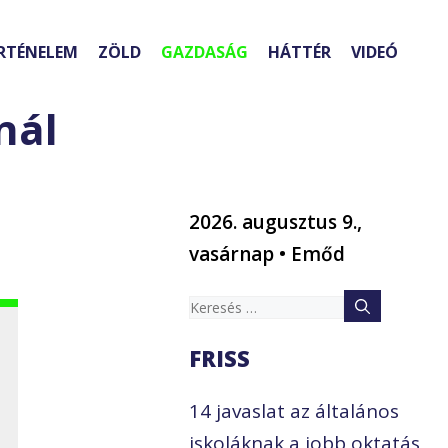
RTÉNELEM
ZÖLD
GAZDASÁG
HÁTTÉR
VIDEÓ
nál
2026. augusztus 9.,
vasárnap • Emőd
Keresés:
FRISS
14 javaslat az általános
iskoláknak a jobb oktatás