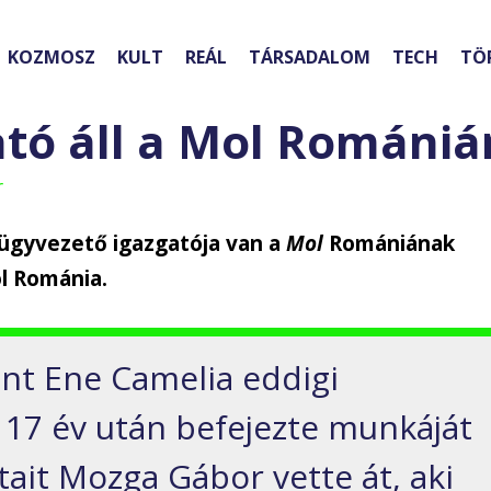
KOZMOSZ
KULT
REÁL
TÁRSADALOM
TECH
TÖ
ató áll a Mol Romániá
r
ügyvezető igazgatója van a
Mol
Romániának
ol Románia.
int Ene Camelia eddigi
 17 év után befejezte munkáját
atait Mozga Gábor vette át, aki