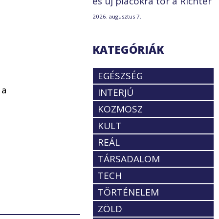
és új piacokra tör a Richter
2026. augusztus 7.
KATEGÓRIÁK
EGÉSZSÉG
 a
INTERJÚ
KOZMOSZ
KULT
REÁL
TÁRSADALOM
TECH
TÖRTÉNELEM
ZÖLD