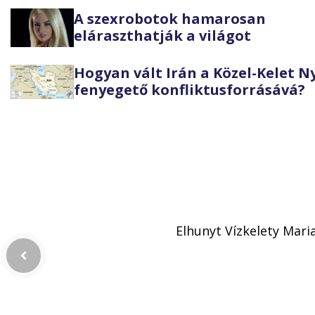
A szexrobotok hamarosan
eláraszthatják a világot
Hogyan vált Irán a Közel-Kelet 
fenyegető konfliktusforrásává?
Elhunyt Vízkelety Mari