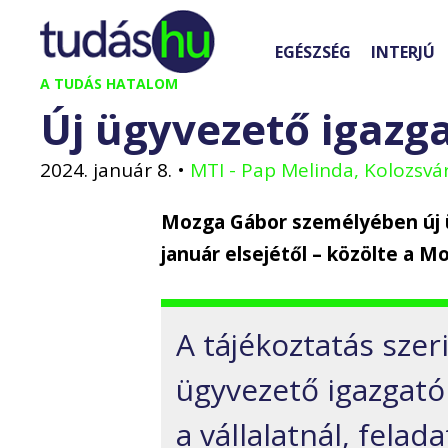
Kilépés
a
EGÉSZSÉG
INTERJÚ
tartalomba
A TUDÁS HATALOM
Új ügyvezető igazg
2024. január 8.
•
MTI - Pap Melinda, Kolozsvá
Mozga Gábor személyében új 
január elsejétől – közölte a M
A tájékoztatás szer
ügyvezető igazgató
a vállalatnál, felad