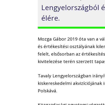
Lengyelországból ér
élére.
Mozga Gábor 2019 óta van a vál
és értékesítési osztályának kile
felelt, elsősorban az értékesít
kivitelezése terén szerzett tap
Tavaly Lengyelországban irányí
kiskereskedelmi akvizíciójának i
Polskává.
Közgazdasági egyetemi végzetts