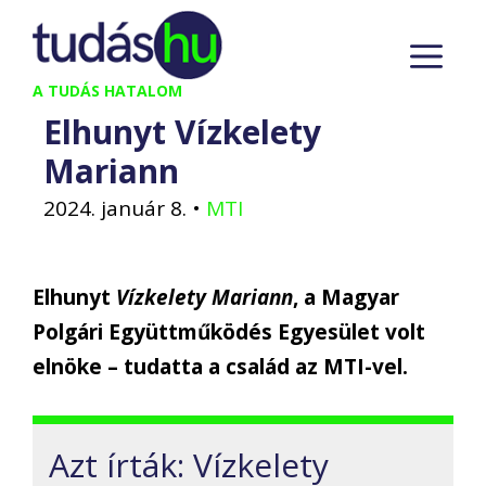
Kilépés
M
a
tartalomba
A TUDÁS HATALOM
Elhunyt Vízkelety
Mariann
2024. január 8.
•
MTI
Elhunyt
Vízkelety Mariann
, a Magyar
Polgári Együttműködés Egyesület volt
elnöke – tudatta a család az MTI-vel.
Azt írták: Vízkelety