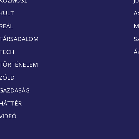
KOZMOSZ
J
KULT
A
REÁL
M
TÁRSADALOM
S
TECH
Á
TÖRTÉNELEM
ZÖLD
GAZDASÁG
HÁTTÉR
VIDEÓ