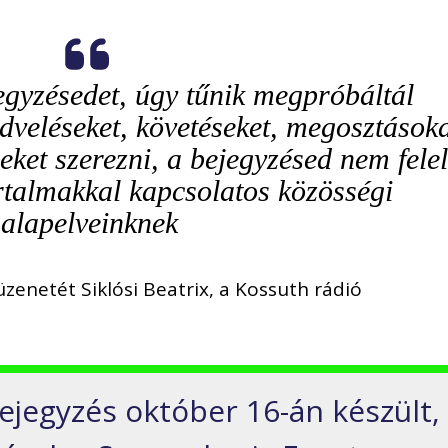
jegyzésedet, úgy tűnik megpróbáltál
dveléseket, követéseket, megosztások
ket szerezni, a bejegyzésed nem felel
rtalmakkal kapcsolatos közösségi
alapelveinknek
üzenetét Siklósi Beatrix, a Kossuth rádió
ejegyzés október 16-án készült,