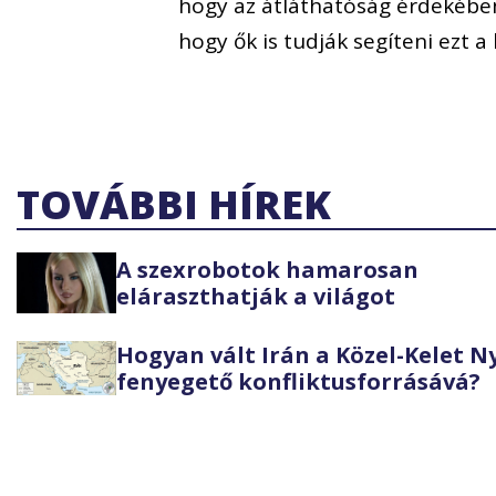
hogy az átláthatóság érdekében
hogy ők is tudják segíteni ezt a
TOVÁBBI HÍREK
A szexrobotok hamarosan
eláraszthatják a világot
Hogyan vált Irán a Közel-Kelet 
fenyegető konfliktusforrásává?