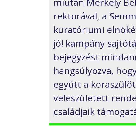
miután Merkely Bé
rektorával, a Sem
kuratóriumi elnöké
jó! kampány sajtótá
bejegyzést mindan
hangsúlyozva, hogy
együtt a koraszülö
veleszületett rend
családjaik támogat