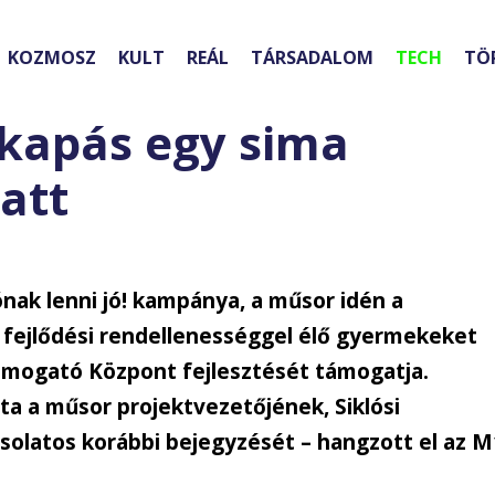
KOZMOSZ
KULT
REÁL
TÁRSADALOM
TECH
TÖ
kapás egy sima
att
ónak lenni jó! kampánya, a műsor idén a
t fejlődési rendellenességgel élő gyermekeket
mogató Központ fejlesztését támogatja.
tta a műsor projektvezetőjének, Siklósi
solatos korábbi bejegyzését – hangzott el az M