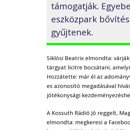
támogatják. Egyebe
eszközpark bővítés
gyűjtenek.
Siklósi Beatrix elmondta: várjá
tárgyat licitre bocsátani, amely
Hozzátette: már él az adományv
es azonosító megadásával hívás
jótékonysági kezdeményezéshe
A Kossuth Rádió Jó reggelt, Ma
elmondta: megkeresi a Faceboo