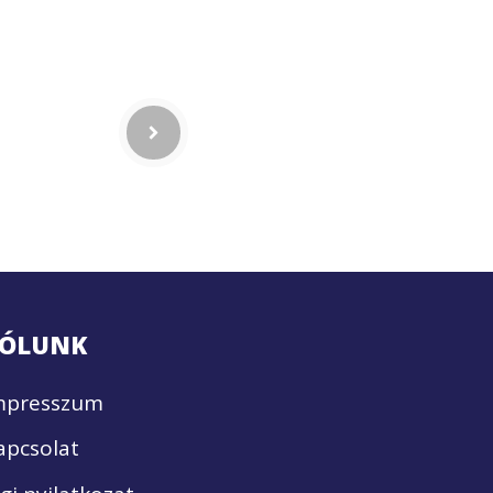
ÓLUNK
mpresszum
apcsolat