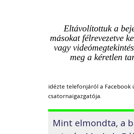
Eltávolítottuk a be
másokat félrevezetve ke
vagy videómegtekintése
meg a kéretlen ta
idézte telefonjáról a Facebook 
csatornaigazgatója.
Mint elmondta, a b