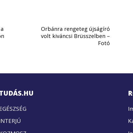
 a
Orbánra rengeteg újságíró
on
volt kiváncsi Brüsszelben –
Fotó
TUDÁS.HU
R
EGÉSZSÉG
I
INTERJÚ
K