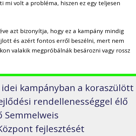
ti mi volt a probléma, hiszen ez egy teljesen
2 éve azt bizonyítja, hogy ez a kampány mindig
jlott és azért fontos erről beszélni, mert nem
kon valakik megpróbálnák besározni vagy rossz
z idei kampányban a koraszülött
fejlődési rendellenességgel élő
tő Semmelweis
özpont fejlesztését