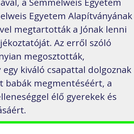
lával, a Semmelweis Egyetem
melweis Egyetem Alapítványának
vel megtartották a Jónak lenni
jékoztatóját. Az erről szóló
nyian megosztották,
 egy kiváló csapattal dolgoznak
tt babák megmentéséért, a
elleneséggel élő gyerekek és
ásáért.