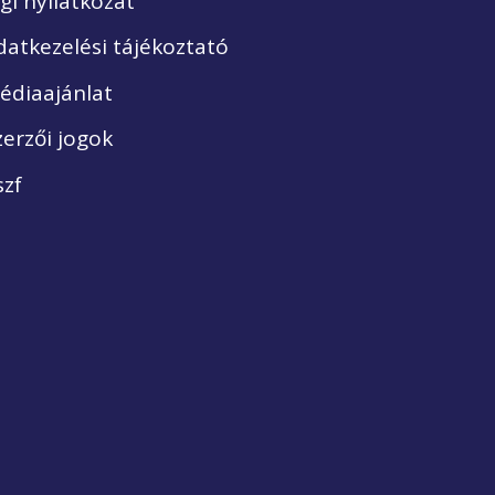
ogi nyilatkozat
datkezelési tájékoztató
édiaajánlat
zerzői jogok
szf