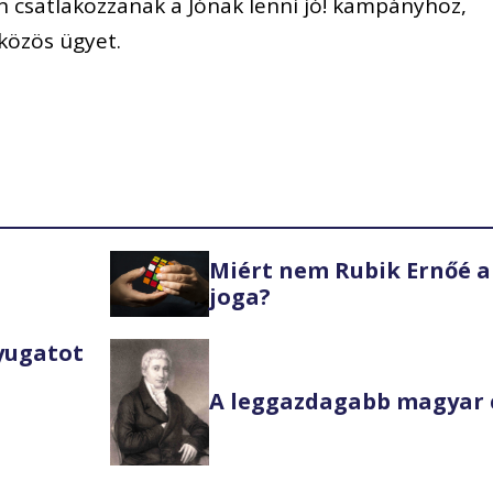
 csatlakozzanak a Jónak lenni jó! kampányhoz,
 közös ügyet.
Miért nem Rubik Ernőé a
joga?
Nyugatot
A leggazdagabb magyar 