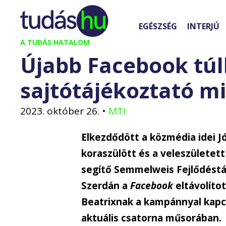
Kilépés
a
EGÉSZSÉG
INTERJÚ
tartalomba
A TUDÁS HATALOM
Újabb Facebook túl
sajtótájékoztató mi
2023. október 26.
•
MTI
Elkezdődött a közmédia idei J
koraszülött és a veleszületet
segítő Semmelweis Fejlődéstá
Szerdán a
Facebook
eltávolíto
Beatrixnak a kampánnyal kapc
aktuális csatorna műsorában.