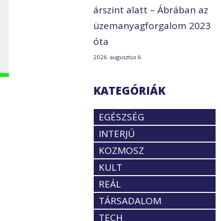
árszint alatt – Ábrában az
üzemanyagforgalom 2023
óta
2026. augusztus 6.
KATEGÓRIÁK
EGÉSZSÉG
INTERJÚ
KOZMOSZ
KULT
REÁL
TÁRSADALOM
TECH