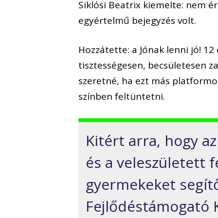
Siklósi Beatrix kiemelte: nem ér
egyértelmű bejegyzés volt.
Hozzátette: a Jónak lenni jó! 1
tisztességesen, becsületesen za
szeretné, ha ezt más platformo
színben feltüntetni.
Kitért arra, hogy a
és a veleszületett 
gyermekeket segí
Fejlődéstámogató K