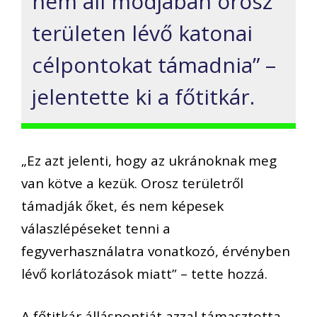
nem áll módjában orosz
területen lévő katonai
célpontokat támadnia” –
jelentette ki a főtitkár.
„Ez azt jelenti, hogy az ukránoknak meg
van kötve a kezük. Orosz területről
támadják őket, és nem képesek
válaszlépéseket tenni a
fegyverhasználatra vonatkozó, érvényben
lévő korlátozások miatt” – tette hozzá.
A főtitkár álláspontját azzal támasztotta