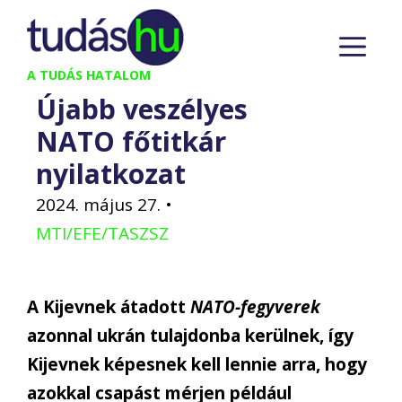
Kilépés
M
a
tartalomba
A TUDÁS HATALOM
Újabb veszélyes
NATO főtitkár
nyilatkozat
2024. május 27.
•
MTI/EFE/TASZSZ
A Kijevnek átadott
NATO-fegyverek
azonnal ukrán tulajdonba kerülnek, így
Kijevnek képesnek kell lennie arra, hogy
azokkal csapást mérjen például