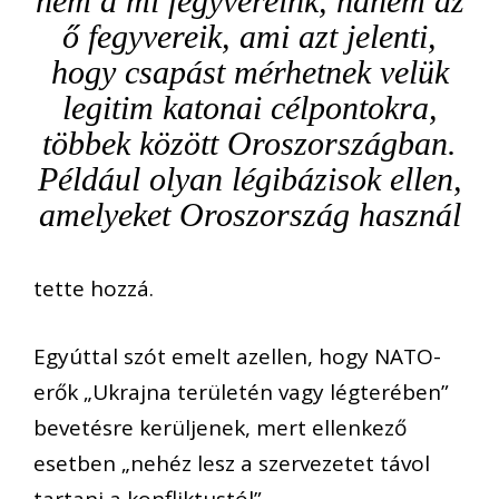
nem a mi fegyvereink, hanem az
ő fegyvereik, ami azt jelenti,
hogy csapást mérhetnek velük
legitim katonai célpontokra,
többek között Oroszországban.
Például olyan légibázisok ellen,
amelyeket Oroszország használ
tette hozzá.
Egyúttal szót emelt azellen, hogy NATO-
erők „Ukrajna területén vagy légterében”
bevetésre kerüljenek, mert ellenkező
esetben „nehéz lesz a szervezetet távol
tartani a konfliktustól”.