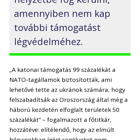
amennyiben nem kap
további támogatást
légvédelméhez.
„A katonai támogatás 99 százalékát a
NATO-tagállamok biztosították, ami
lehetővé tette az ukránok számára, hogy
felszabadítsák az Oroszország által még a
háború kezdetén elfoglalt területek 50
százalékát” – fogalmazott a főtitkár,
hozzátéve: elítélendő, hogy az elmúlt
hónapokban ígért segélyeket nem