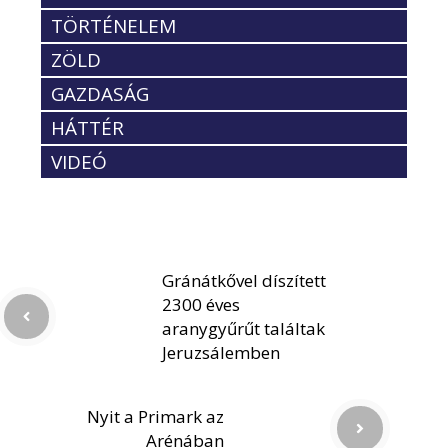
TÖRTÉNELEM
ZÖLD
GAZDASÁG
HÁTTÉR
VIDEÓ
Gránátkővel díszített
2300 éves
aranygyűrűt találtak
Jeruzsálemben
Nyit a Primark az
Arénában