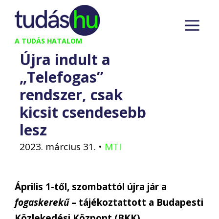
Kilépés
M
a
tartalomba
A TUDÁS HATALOM
Újra indult a
„Telefogas”
rendszer, csak
kicsit csendesebb
lesz
2023. március 31.
•
MTI
Április 1-től, szombattól újra jár a
fogaskerekű
– tájékoztattott a Budapesti
Közlekedési Központ (BKK)
.