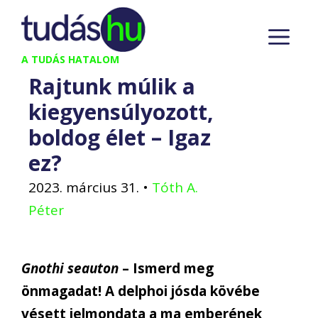
Kilépés
M
a
tartalomba
A TUDÁS HATALOM
Rajtunk múlik a
kiegyensúlyozott,
boldog élet – Igaz
ez?
2023. március 31.
•
Tóth A.
Péter
Gnothi seauton
– Ismerd meg
önmagadat! A delphoi jósda kövébe
vésett jelmondata a ma emberének