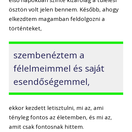
első napokban szinte kizárólag a túlélési
ösztön volt jelen bennem. Később, ahogy
elkezdtem magamban feldolgozni a
történteket,
szembenéztem a
félelmeimmel és saját
esendőségemmel,
ekkor kezdett letisztulni, mi az, ami
tényleg fontos az életemben, és mi az,
amit csak fontosnak hittem.