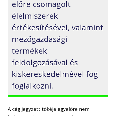
előre csomag
olt
élelmiszerek
értékesítésével
, valamint
mezőgazdasági
termékek
feldolgozásával és
kiskereskedelmével
fog
foglalkozni
.
A cég jegyzett tőkéje
egyelőre nem