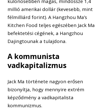
különösebben magas, mindössze
1,4
millió
amerikai
dollár
(kevesebb, mint
félmilliárd forint).
A
Hangzhou
Ma’s
Kitchen
Food
teljes e
gészében Jack Ma
befektetési cégének
, a
Hangzhou
Dajingtou
nak
a
tulajdona.
A kommunista
vadkapitalizmus
Jack Ma története nagyon erősen
bizonyítja, hogy mennyire extrém
képződmény a
vadkapitalista
kommunizmus.