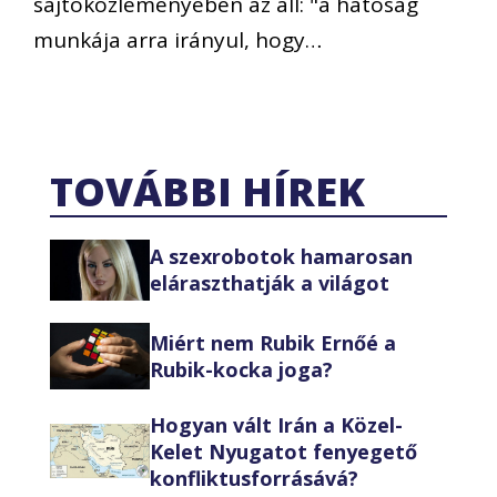
sajtóközleményében az áll: "a hatóság
munkája arra irányul, hogy…
TOVÁBBI HÍREK
A szexrobotok hamarosan
eláraszthatják a világot
Miért nem Rubik Ernőé a
Rubik-kocka joga?
Hogyan vált Irán a Közel-
Kelet Nyugatot fenyegető
konfliktusforrásává?