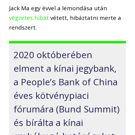
Jack Ma e
gy évvel
a lemondása után
végzetes hibát
vétett, hibáztatni merte a
rendsze
rt.
2020 októberében
e
lment a kínai jegybank,
a
People’s
Bank of
China
éves kötvénypiaci
fórumára (
Bund
Summit)
és bírálta a kínai