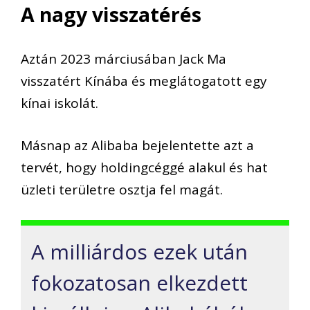
A nagy visszatérés
A
ztán 2023 márciusában
Jack Ma
visszatért
Kínába
és meglátogatott egy
kínai iskolát.
Másnap
az
Alibaba
bejelentette
azt a
tervét, hogy
holdingcéggé alakul és
hat
üzleti területre osztja fel
magát.
A
milliárdos
ezek után
fokozatosan elkezdett