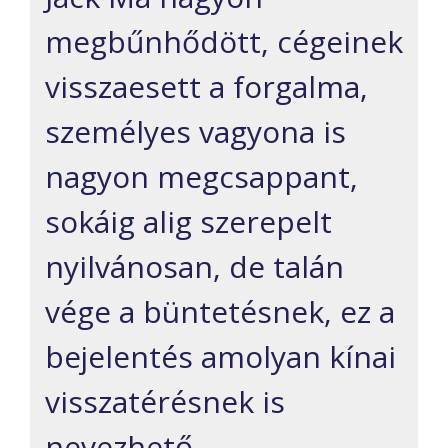
megbűnhődött, cégeinek
visszaesett a forgalma,
s
zemélyes vagy
ona is
nagyon
megcsappant,
sokáig alig
szerepel
t
nyilvánosan,
de talán
vége a büntetésnek,
ez a
bejelentés
amolyan
kínai
visszatérésnek is
nevezhető.