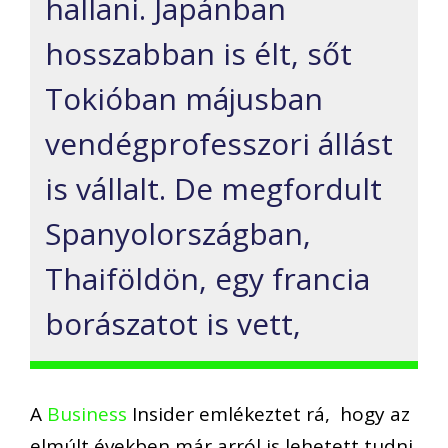
hallani.
Japánban
hosszabban is
élt, sőt
Tokióban
májusban
vendégprofesszori állást
is vállalt. De
megfordult
Spanyolországban,
Thaiföldön
, egy francia
borászatot is vett
,
A
Business
Insider
emlékeztet rá,
hogy
az
elmúlt években már arról is lehetett tudni,