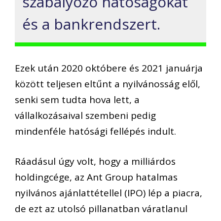
szabályozó hatóságokat
és a bankrendszert.
Ezek után
2020 októbere és 2021 januárja
között
teljesen
eltűnt
a nyilvánosság elől
,
senki sem tudta hova lett, a
vállalkozásaival szembeni pedig
mindenféle
hatósági fellépés indult
.
Ráadásul ú
gy volt, hogy a milliárdos
holdingcége, az
Ant
Group hatalmas
nyilvános ajánlattétel
lel
(IPO)
lép a piacra
,
de ezt
az utolsó pillanatban
váratlanul