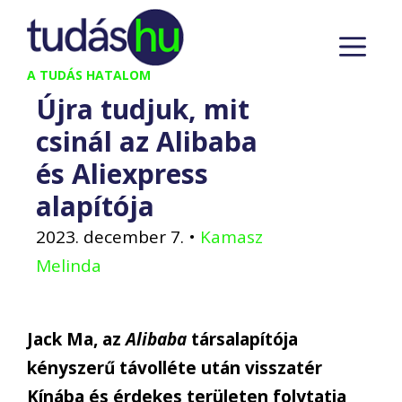
Kilépés
M
a
tartalomba
A TUDÁS HATALOM
Újra tudjuk, mit
csinál az Alibaba
és Aliexpress
alapítója
2023. december 7.
•
Kamasz
Melinda
Jack Ma, az
Alibaba
társalapítója
kényszerű távolléte után visszatér
Kínába és érdekes területen folytatja