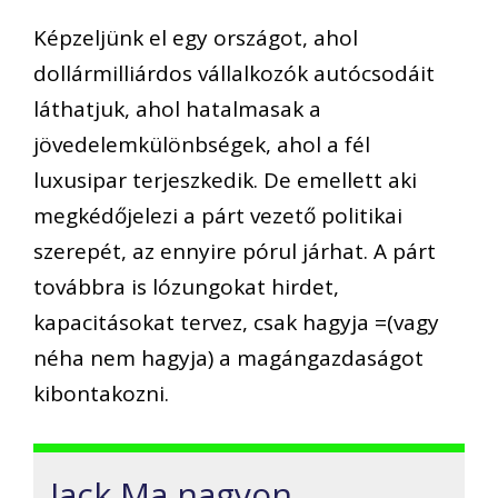
Képzeljünk el egy országot, ahol
dollármilliárdos vállalkozók autócsodáit
láthatjuk, ahol hatalmasak a
jövedelemkülönbségek, ahol a fél
luxusipar terjeszkedik.
De emellett aki
megkédőjelezi
a
párt vezető
politikai
szerepét, az ennyire pórul járhat. A párt
továbbra is lózungokat hirdet,
kapacitásokat tervez, csak hagyja =(vagy
néha nem hagyja) a magángazdaságot
kibontakozni.
Jack Ma nagyon