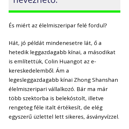
És miért az élelmiszeripar felé fordul?
Hát, jó példát mindenesetre lát, ő a
hetedik leggazdagabb kínai, a másodikat
is említettük,
Colin
Huang
ot
az e-
kereskedelemből. Ám a
legesleggazdagabb kínai
Zhong
Shanshan
élelmiszeripari vállalkozó. Bár ma már
több szektorba is belekóstolt, illetve
rengeteg féle italt értékesít, de elég
egyszerű
üzlettel lett sikeres, ásványvízzel.