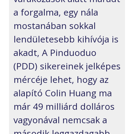
a forgalma,
egy nála
mostanában sokkal
lendületesebb kihívója is
akadt,
A
Pinduoduo
(PDD) sikereinek jelképes
mércéje lehet, hogy az
alapító Colin
Huang
ma
már 49 milliárd dolláros
vagyonával nemcsak a
második leggazdagabb