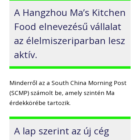
A
Hangzhou
Ma’s
Kitchen
Food
elnevezésű vállalat
az élelmiszeriparban lesz
aktív
.
Minderről az a South
China
Morning
Post
(
SCMP
) számolt be, am
ely
szintén Ma
érdekkörébe tartozik
.
A lap
szerint
az új cég