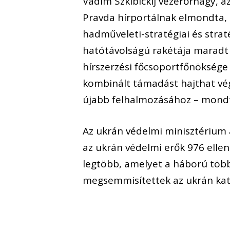
Vadim Szkibickij vezérőrnagy, a
Pravda hírportálnak elmondta, 
hadműveleti-stratégiai és strat
hatótávolságú rakétája maradt
hírszerzési főcsoportfőnöksége
kombinált támadást hajthat vég
újabb felhalmozásához – mondta
Az ukrán védelmi minisztérium
az ukrán védelmi erők 976 elle
legtöbb, amelyet a háború töb
megsemmisítettek az ukrán kato