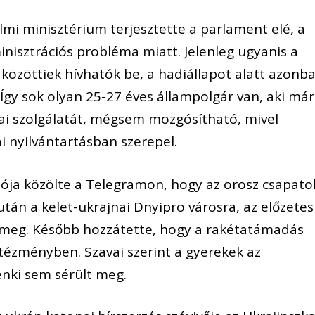
mi minisztérium terjesztette a parlament elé, a
inisztrációs probléma miatt. Jelenleg ugyanis a
 közöttiek hívhatók be, a hadiállapot alatt azonb
 Így sok olyan 25-27 éves állampolgár van, aki már
ai szolgálatát, mégsem mozgósítható, mivel
i nyilvántartásban szerepel.
yzója közölte a Telegramon, hogy az orosz csapato
tán a kelet-ukrajnai Dnyipro városra, az előzetes
t meg. Később hozzátette, hogy a rakétatámadás
ntézményben. Szavai szerint a gyerekek az
enki sem sérült meg.