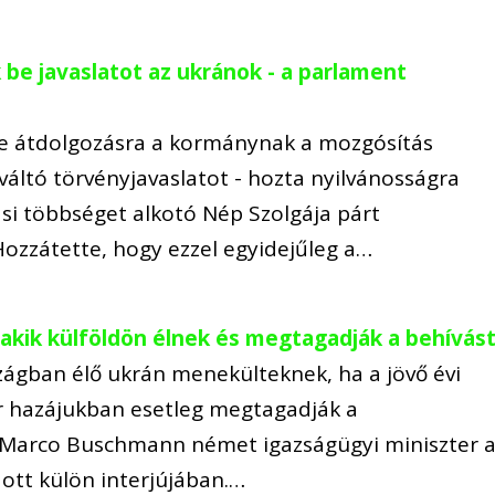
 be javaslatot az ukránok - a parlament
te átdolgozásra a kormánynak a mozgósítás
kiváltó törvényjavaslatot - hozta nyilvánosságra
si többséget alkotó Nép Szolgája párt
Hozzátette, hogy ezzel egyidejűleg a…
 akik külföldön élnek és megtagadják a behívás
ágban élő ukrán menekülteknek, ha a jövő évi
r hazájukban esetleg megtagadják a
ki Marco Buschmann német igazságügyi miniszter 
tt külön interjújában.…