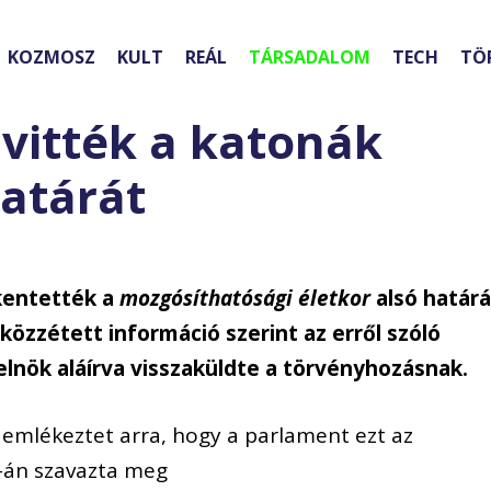
KOZMOSZ
KULT
REÁL
TÁRSADALOM
TECH
TÖ
 vitték a katonák
atárát
kkentették a
mozgósíthatósági életkor
alsó határá
közzétett információ szerint az erről szóló
elnök aláírva visszaküldte a törvényhozásnak.
 emlékeztet arra, hogy a parlament ezt az
0-án szavazta meg