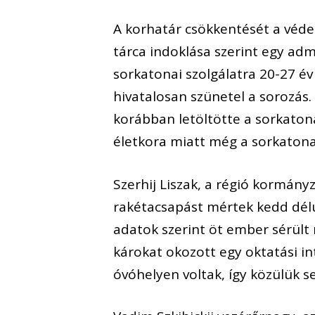
A korhatár csökkentését a védel
tárca indoklása szerint egy adm
sorkatonai szolgálatra 20-27 év
hivatalosan szünetel a sorozás.
korábban letöltötte a sorkaton
életkora miatt még a sorkatona
Szerhij Liszak, a régió kormán
rakétacsapást mértek kedd délu
adatok szerint öt ember sérül
károkat okozott egy oktatási i
óvóhelyen voltak, így közülük s