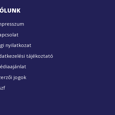
ÓLUNK
mpresszum
apcsolat
ogi nyilatkozat
datkezelési tájékoztató
édiaajánlat
zerzői jogok
szf