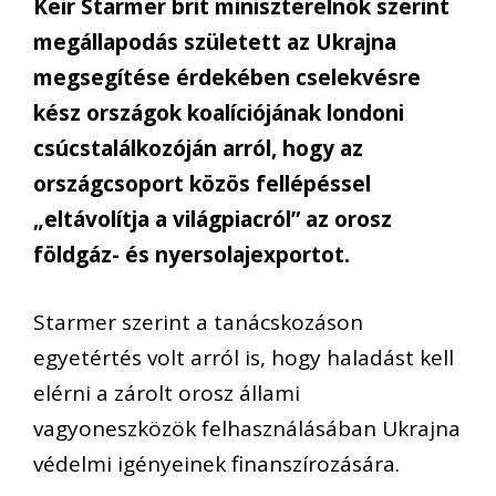
Keir Starmer brit miniszterelnök szerint
megállapodás született az Ukrajna
megsegítése érdekében cselekvésre
kész országok koalíciójának londoni
csúcstalálkozóján arról, hogy az
országcsoport közös fellépéssel
„eltávolítja a világpiacról” az orosz
földgáz- és nyersolajexportot.
Starmer szerint a tanácskozáson
egyetértés volt arról is, hogy haladást kell
elérni a zárolt orosz állami
vagyoneszközök felhasználásában Ukrajna
védelmi igényeinek finanszírozására.