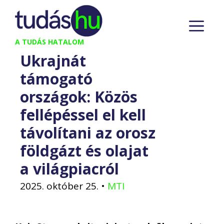
Kilépés
M
a
tartalomba
A TUDÁS HATALOM
Ukrajnát
támogató
országok: Közös
fellépéssel el kell
távolítani az orosz
földgázt és olajat
a világpiacról
2025. október 25.
•
MTI