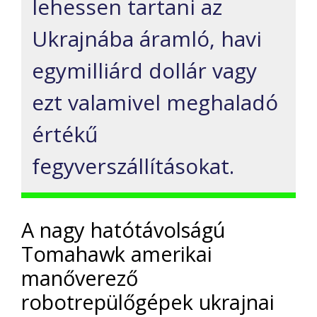
lehessen tartani az
Ukrajnába áramló, havi
egymilliárd dollár vagy
ezt valamivel meghaladó
értékű
fegyverszállításokat.
A nagy hatótávolságú
Tomahawk amerikai
manőverező
robotrepülőgépek ukrajnai