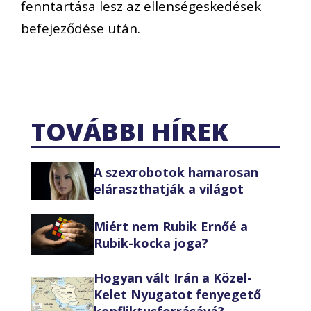
fenntartása lesz az ellenségeskedések
befejeződése után.
TOVÁBBI HÍREK
A szexrobotok hamarosan
eláraszthatják a világot
Miért nem Rubik Ernőé a
Rubik-kocka joga?
Hogyan vált Irán a Közel-
Kelet Nyugatot fenyegető
konfliktusforrásává?