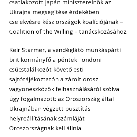
csatlakozott japán miniszterelnök az
Ukrajna megsegítése érdekében
cselekvésre kész országok koalíciójának –
Coalition of the Willing – tanácskozásához.
Keir Starmer, a vendéglátó munkáspárti
brit kormányfő a pénteki londoni
csúcstalálkozót követő esti
sajtótájékoztatón a zárolt orosz
vagyoneszközök felhasználásáról szólva
úgy fogalmazott: az Oroszország által
Ukrajnában végzett pusztítás
helyreállításának számláját
Oroszországnak kell állnia.