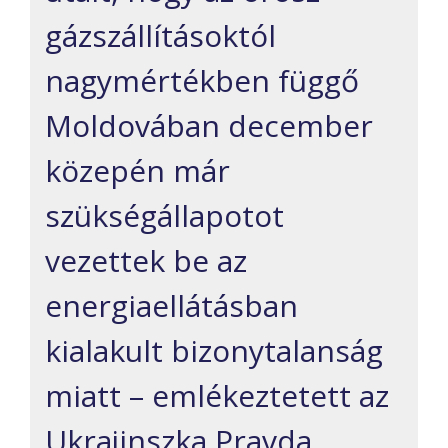
gázszállításoktól
nagymértékben függő
Moldovában december
közepén már
szükségállapotot
vezettek be az
energiaellátásban
kialakult bizonytalanság
miatt – emlékeztetett az
Ukrajinszka Pravda