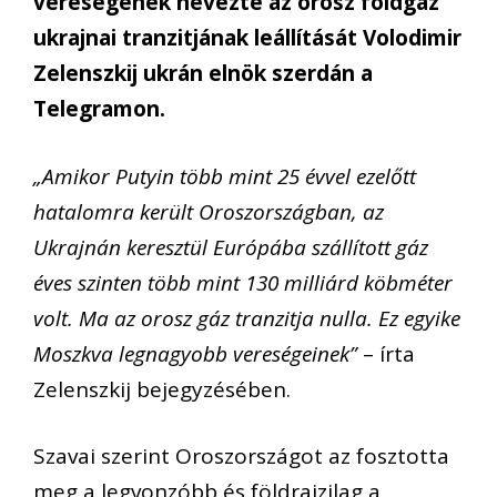
vereségének nevezte az orosz földgáz
ukrajnai tranzitjának leállítását Volodimir
Zelenszkij ukrán elnök szerdán a
Telegramon.
„Amikor Putyin több mint 25 évvel ezelőtt
hatalomra került Oroszországban, az
Ukrajnán keresztül Európába szállított gáz
éves szinten több mint 130 milliárd köbméter
volt. Ma az orosz gáz tranzitja nulla. Ez egyike
Moszkva legnagyobb vereségeinek”
– írta
Zelenszkij bejegyzésében.
Szavai szerint Oroszországot az fosztotta
meg a legvonzóbb és földrajzilag a