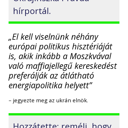
hírportál.
„El kell viselnünk néhány
európai politikus hisztériáját
is, akik inkább a Moszkvával
való maffiajellegű kereskedést
preferálják az átlátható
energiapolitika helyett”
– jegyezte meg az ukrán elnök.
Hozzátette: reméli, hogy