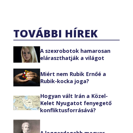
TOVÁBBI HÍREK
A szexrobotok hamarosan
eláraszthatják a világot
Miért nem Rubik Ernőé a
Rubik-kocka joga?
Hogyan vált Irán a Közel-
Kelet Nyugatot fenyegető
konfliktusforrásává?
A leggazdagabb magyar