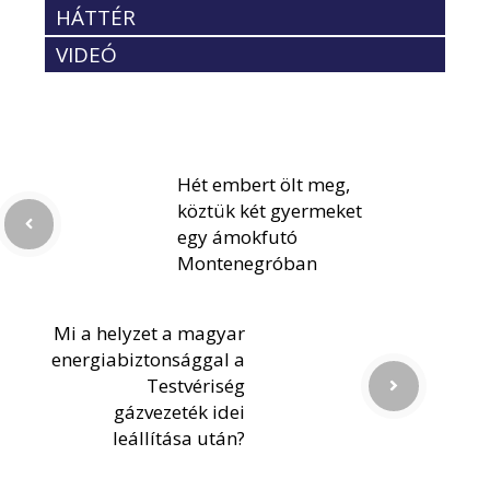
HÁTTÉR
VIDEÓ
Hét embert ölt meg,
köztük két gyermeket
egy ámokfutó
Montenegróban
Mi a helyzet a magyar
energiabiztonsággal a
Testvériség
gázvezeték idei
leállítása után?