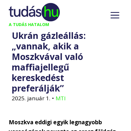
Kilépés
M
a
tartalomba
A TUDÁS HATALOM
Ukrán gázleállás:
„vannak, akik a
Moszkvával való
maffiajellegű
kereskedést
preferálják”
2025. január 1.
•
MTI
Moszkva eddigi egyik legnagyobb