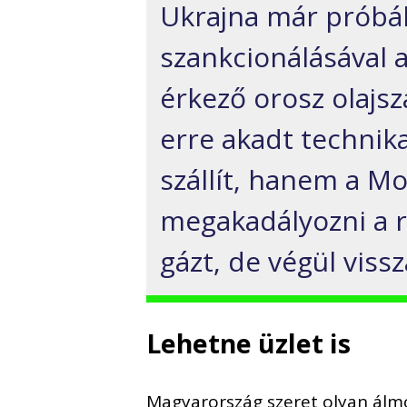
Ukrajna már próbál
szankcionálásával 
érkező orosz olajsz
erre akadt technik
szállít, hanem a Mo
megakadályozni a r
gázt, de végül viss
Lehetne üzlet is
Magyarország szeret olyan álmo