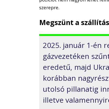
szerepre.
Megszünt a szállítá
2025. január 1-én r
gázvezetéken szűnt 
eredetű, majd Ukra
korábban nagyrészt
utolsó pillanatig i
illetve valamennyir