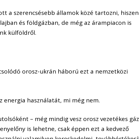
t a szerencsésebb államok közé tartozni, hiszen
lajban és földgázban, de még az árampiacon is
nk külföldről.
csolódó orosz-ukrán háború ezt a nemzetközi
sz energia használatát, mi még nem.
utolsóként – még mindig vesz orosz vezetékes gáz
rsenyelőny is lehetne, csak éppen ezt a kedvező
asználni valamilyen kereskedelmi, továbbértékesí