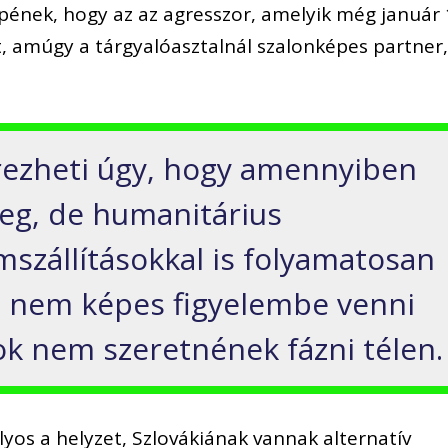
nek, hogy az az agresszor, amelyik még január 
t, amúgy a tárgyalóasztalnál szalonképes partner
érezheti úgy, hogy amennyiben
leg, de humanitárius
mszállításokkal is folyamatosan
ért nem képes figyelembe venni
ok nem szeretnének fázni télen.
os a helyzet, Szlovákiának vannak alternatív