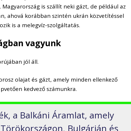
i, Magyarország is szállít neki gázt, de például az
an, ahová korábban szintén ukrán közvetítéssel
ozik is a melegvíz-szolgáltatás.
ságban vagyunk
újában jól áll.
rosz olajat és gázt, amely minden ellenkező
alapvetően kedvező számunkra.
ék, a Balkáni Áramlat, amely
, Törökországon, Bulgárián és