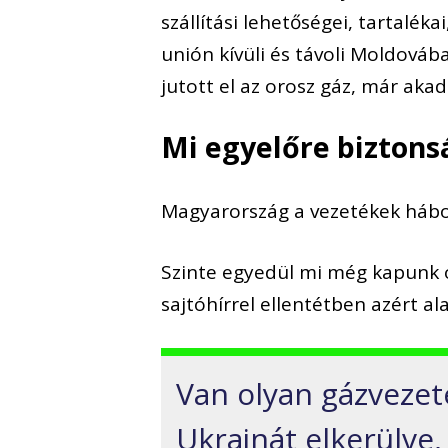
szállítási lehetőségei, tartaléka
unión kívüli és távoli Moldováb
jutott el az orosz gáz, már akad
Mi egyelőre bizton
Magyarország a vezetékek hábor
Szinte egyedül mi még kapunk o
sajtóhírrel ellentétben azért 
Van olyan gázvezet
Ukrajnát elkerülve