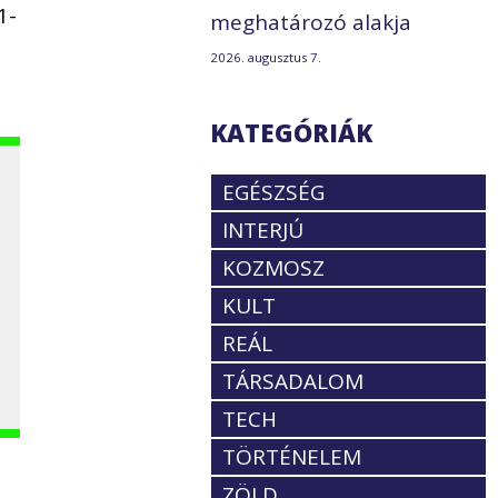
1-
meghatározó alakja
,
2026. augusztus 7.
KATEGÓRIÁK
EGÉSZSÉG
INTERJÚ
KOZMOSZ
KULT
REÁL
TÁRSADALOM
TECH
TÖRTÉNELEM
ZÖLD