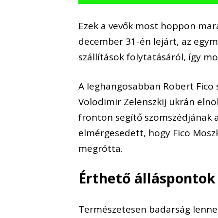
Ezek a vevők most hoppon marad
december 31-én lejárt, az egy
szállítások folytatásáról, így m
A leghangosabban Robert Fico s
Volodimir Zelenszkij ukrán elnök
fronton segítő szomszédjának az
elmérgesedett, hogy Fico Moszk
megrótta.
Érthető álláspontok
Természetesen badarság lenne b