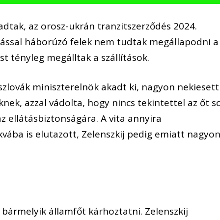
tak, az orosz-ukrán tranzitszerződés 2024.
mással háborúzó felek nem tudtak megállapodni a
ost tényleg megálltak a szállítások.
zlovák miniszterelnök akadt ki, nagyon nekiesett
nek, azzal vádolta, hogy nincs tekintettel az őt s
 ellátásbiztonságára. A vita annyira
vába is elutazott, Zelenszkij pedig emiatt nagyo
ármelyik államfőt kárhoztatni. Zelenszkij