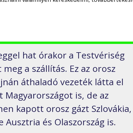
s
eggel hat órakor a Testvériség
meg a szállítás. Ez az orosz
jnán áthaladó vezeték látta el
 Magyarországot is, de az
nnen kapott orosz gázt Szlovákia,
e Ausztria és Olaszország is.