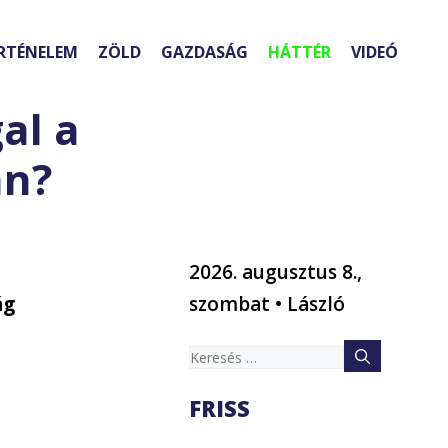
RTÉNELEM
ZÖLD
GAZDASÁG
HÁTTÉR
VIDEÓ
al a
án?
2026. augusztus 8.,
ág
szombat • László
Keresés:
FRISS