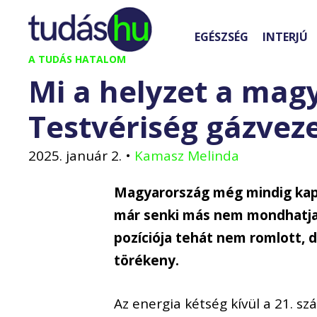
Kilépés
a
EGÉSZSÉG
INTERJÚ
tartalomba
A TUDÁS HATALOM
Mi a helyzet a mag
Testvériség gázveze
2025. január 2.
•
Kamasz Melinda
Magyarország még mindig kap v
már senki más nem mondhatja 
pozíciója tehát nem romlott, d
törékeny.
Az energia kétség kívül a 21. sz