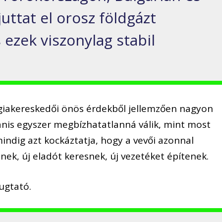
juttat el orosz földgázt
ezek viszonylag stabil
rgiakereskedői önös érdekből jellemzően nagyon
nis egyszer megbízhatatlanná válik, mint most
indig azt kockáztatja, hogy a vevői azonnal
nek, új eladót keresnek, új vezetéket építenek.
ugtató.