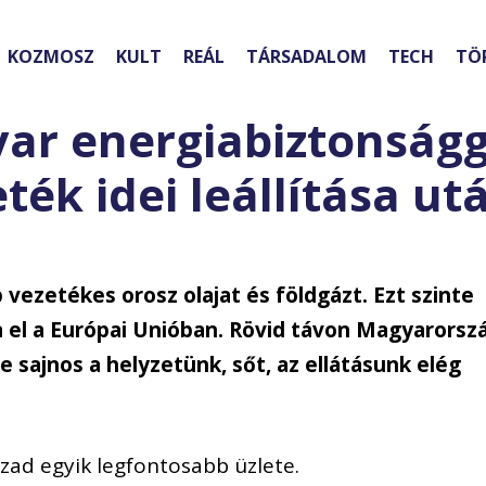
KOZMOSZ
KULT
REÁL
TÁRSADALOM
TECH
TÖ
yar energiabiztonságg
ték idei leállítása ut
ezetékes orosz olajat és földgázt. Ezt szinte
el a Európai Unióban. Rövid távon Magyarorsz
e sajnos a helyzetünk, sőt, az ellátásunk elég
ázad egyik legfontosabb üzlete.