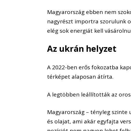
Magyarország ebben nem szokot
nagyrészt importra szorulunk o
elég sok energiát kell vásárolnu
Az ukrán helyzet
A 2022-ben erős fokozatba kap
térképet alaposan átírta.
A legtöbben leállították az oro
Magyarország – tényleg szinte 
és olajat, ami akár egyfajta ve
pozíciót nem nagyon lehet felh