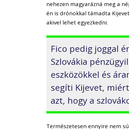
nehezen magyarázná meg a népé
én is drónokkal támadta Kijeve
akivel lehet egyezkedni.
Fico pedig joggal 
Szlovákia pénzügyi
eszközökkel és ára
segíti Kijevet, mi
azt, hogy a szlovák
Természetesen ennyire nem súly