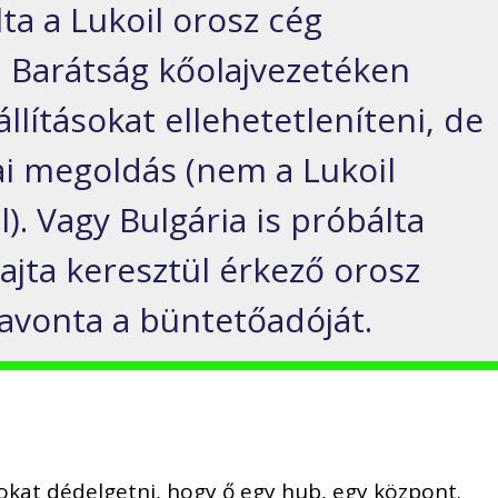
ta a Lukoil orosz cég
a Barátság kőolajvezetéken
állításokat ellehetetleníteni, de
ai megoldás (nem a Lukoil
l). Vagy Bulgária is próbálta
ajta keresztül érkező orosz
zavonta a büntetőadóját.
kat dédelgetni, hogy ő egy hub, egy központ.