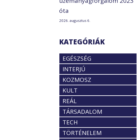
üzemanyagforgalom 2023
óta
2026. augusztus 6.
KATEGÓRIÁK
EGÉSZSÉG
INTERJÚ
KOZMOSZ
KULT
REÁL
TÁRSADALOM
TECH
TÖRTÉNELEM