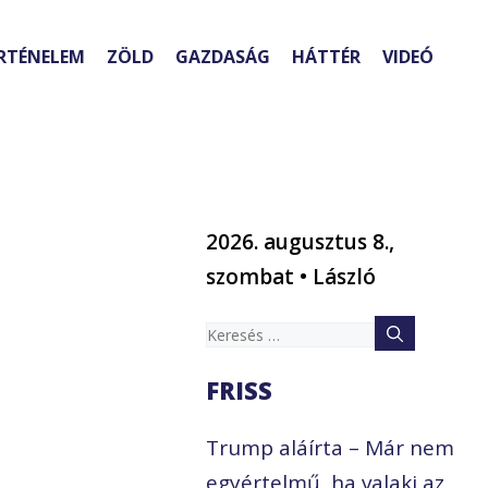
RTÉNELEM
ZÖLD
GAZDASÁG
HÁTTÉR
VIDEÓ
2026. augusztus 8.,
szombat • László
Keresés:
FRISS
Trump aláírta – Már nem
egyértelmű, ha valaki az