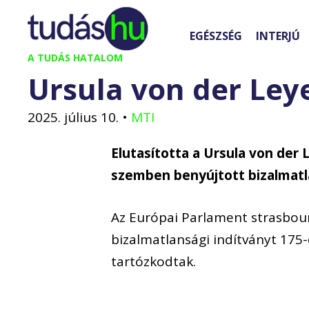
Kilépés
a
EGÉSZSÉG
INTERJÚ
tartalomba
A TUDÁS HATALOM
Ursula von der Ley
2025. július 10.
•
MTI
Elutasította a Ursula von der 
szemben benyújtott bizalmatla
Az Európai Parlament strasbourg
bizalmatlansági indítványt 175
tartózkodtak.