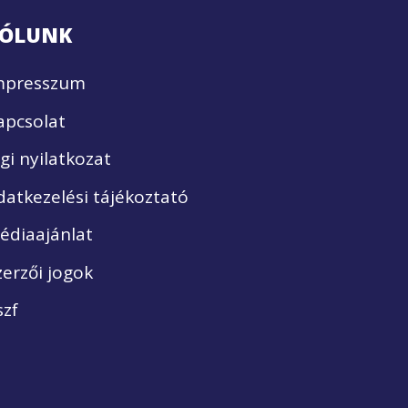
ÓLUNK
mpresszum
apcsolat
ogi nyilatkozat
datkezelési tájékoztató
édiaajánlat
zerzői jogok
szf