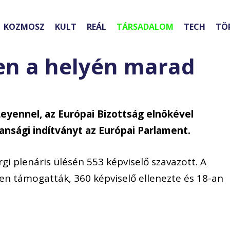
KOZMOSZ
KULT
REÁL
TÁRSADALOM
TECH
TÖ
en a helyén marad
Leyennel, az Európai Bizottság elnökével
nsági indítványt az Európai Parlament.
i plenáris ülésén 553 képviselő szavazott. A
-en támogatták, 360 képviselő ellenezte és 18-an