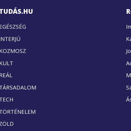
TUDÁS.HU
R
EGÉSZSÉG
I
INTERJÚ
K
KOZMOSZ
J
KULT
A
REÁL
M
TÁRSADALOM
S
TECH
Á
TÖRTÉNELEM
ZÖLD