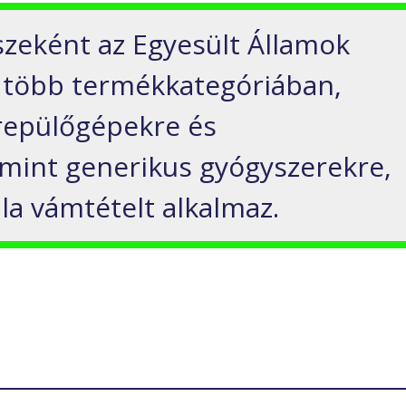
zeként az Egyesült Államok
 több termékkategóriában,
 repülőgépekre és
lamint generikus gyógyszerekre,
lla vámtételt alkalmaz.