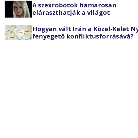
A szexrobotok hamarosan
eláraszthatják a világot
Hogyan vált Irán a Közel-Kelet 
fenyegető konfliktusforrásává?