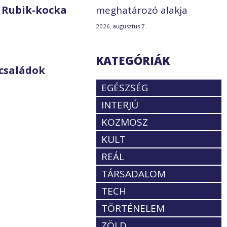
 Rubik-kocka
meghatározó alakja
2026. augusztus 7.
KATEGÓRIÁK
családok
EGÉSZSÉG
INTERJÚ
KOZMOSZ
KULT
REÁL
TÁRSADALOM
TECH
TÖRTÉNELEM
ZÖLD