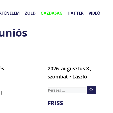
RTÉNELEM
ZÖLD
GAZDASÁG
HÁTTÉR
VIDEÓ
uniós
és
2026. augusztus 8.,
szombat • László
Keresés:
l
FRISS