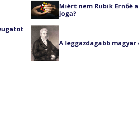
Miért nem Rubik Ernőé a
joga?
Nyugatot
A leggazdagabb magyar 