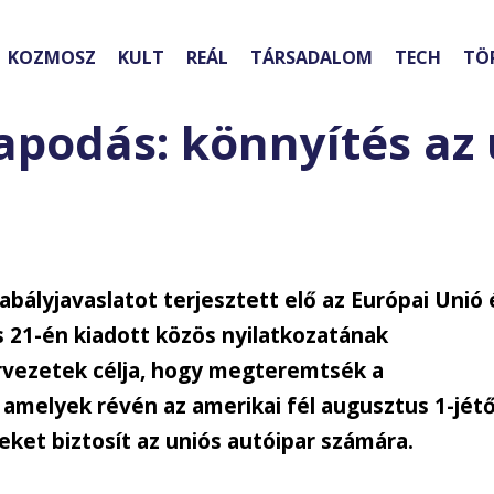
KOZMOSZ
KULT
REÁL
TÁRSADALOM
TECH
TÖ
podás: könnyítés az 
abályjavaslatot terjesztett elő az Európai Unió 
 21-én kiadott közös nyilatkozatának
rvezetek célja, hogy megteremtsék a
 amelyek révén az amerikai fél augusztus 1-jétő
et biztosít az uniós autóipar számára.