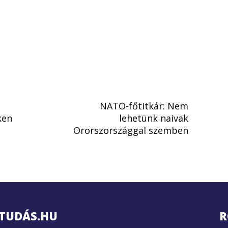
NATO-főtitkár: Nem
ken
lehetünk naivak
Ororszországgal szemben
TUDÁS.HU
R