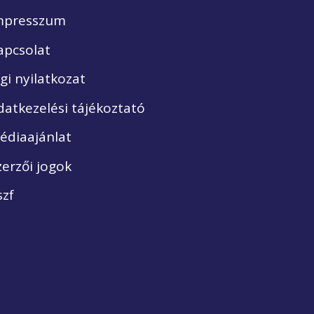
mpresszum
apcsolat
ogi nyilatkozat
datkezelési tájékoztató
édiaajánlat
zerzői jogok
szf