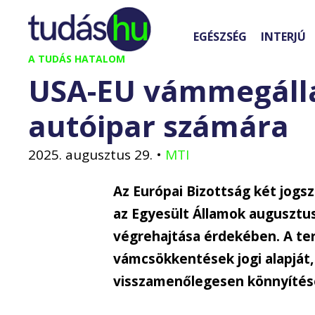
Kilépés
a
EGÉSZSÉG
INTERJÚ
tartalomba
A TUDÁS HATALOM
USA-EU vámmegálla
autóipar számára
2025. augusztus 29.
•
MTI
Az Európai Bizottság két jogsz
az Egyesült Államok augusztus
végrehajtása érdekében. A te
vámcsökkentések jogi alapját,
visszamenőlegesen könnyítések