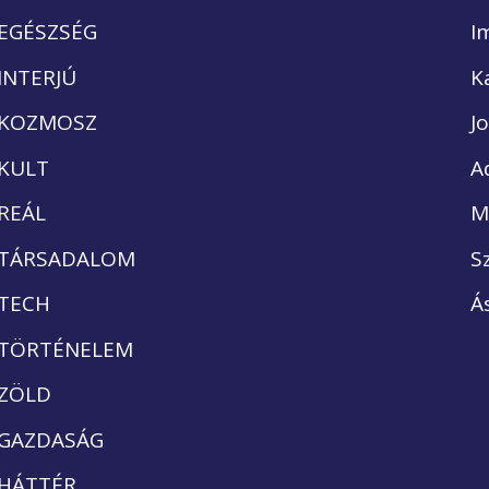
EGÉSZSÉG
I
INTERJÚ
K
KOZMOSZ
J
KULT
A
REÁL
M
TÁRSADALOM
S
TECH
Á
TÖRTÉNELEM
ZÖLD
GAZDASÁG
HÁTTÉR