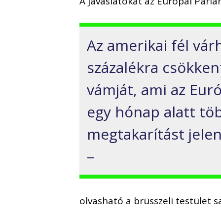
A javaslatokat az Európai Parla
Az amerikai fél vár
százalékra csökkent
vámját, ami az Euró
egy hónap alatt tö
megtakarítást jele
–
olvasható a brüsszeli testület