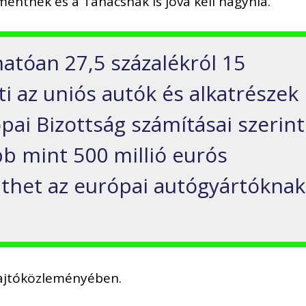
mentnek és a Tanácsnak is jóvá kell hagynia.
hatóan 27,5 százalékról 15
i az uniós autók és alkatrészek
pai Bizottság számításai szerint
bb mint 500 millió eurós
nthet az európai autógyártóknak
 sajtóközleményében.