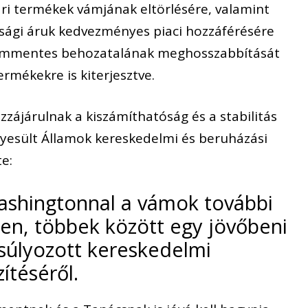
pari termékek vámjának eltörlésére, valamint
sági áruk kedvezményes piaci hozzáférésére
vámmentes behozatalának meghosszabbítását
ermékekre is kiterjesztve.
ozzájárulnak a kiszámíthatóság és a stabilitás
Egyesült Államok kereskedelmi és beruházási
te:
Washingtonnal a vámok további
en, többek között egy jövőbeni
súlyozott kereskedelmi
ítéséről.