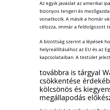
Az egyik javaslat az amerikai i
bizonyos tengeri és mezőgazda
vonatkozik. A másik a homár 
célozza, immár a feldolgozott t
A bizottság szerint a lépések h
helyreállításához az EU és az 
kapcsolataiban. A testület jelez
továbbra is tárgyal 
csökkentése érdekéb
kölcsönös és kiegyen
megállapodás előkész