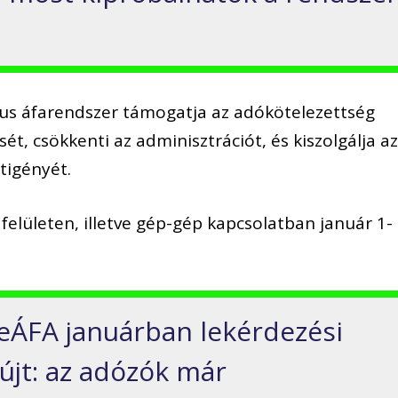
ikus áfarendszer támogatja az adókötelezettség
sét, csökkenti az adminisztrációt, és kiszolgálja a
tigényét.
 felületen, illetve gép-gép kapcsolatban január 1-
z eÁFA januárban lekérdezési
újt: az adózók már