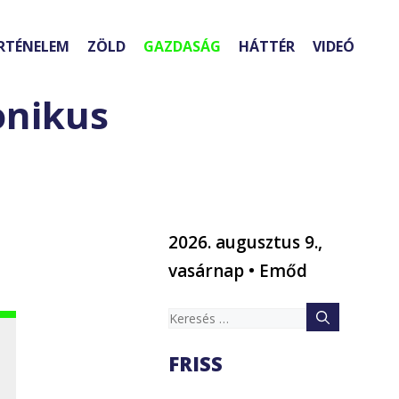
RTÉNELEM
ZÖLD
GAZDASÁG
HÁTTÉR
VIDEÓ
onikus
2026. augusztus 9.,
vasárnap • Emőd
Keresés:
FRISS
r