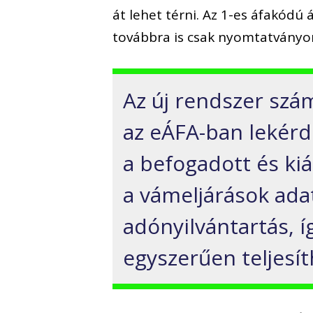
át lehet térni. Az 1-es áfakód
továbbra is csak nyomtatványon 
Az új rendszer szám
az eÁFA-ban lekérd
a befogadott és kiá
a vámeljárások adat
adónyilvántartás, íg
egyszerűen teljesít