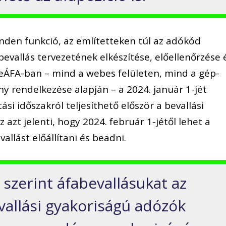
inden funkció, az említetteken túl az adókód
bevallás tervezetének elkészítése, előellenőrzése 
z eÁFA-ban – mind a webes felületen, mind a gép-
y rendelkezése alapján – a 2024. január 1-jét
i időszakról teljesíthető először a bevallási
 azt jelenti, hogy 2024. február 1-jétől lehet a
allást előállítani és beadni.
szerint áfabevallásukat az
vallási gyakoriságú adózók