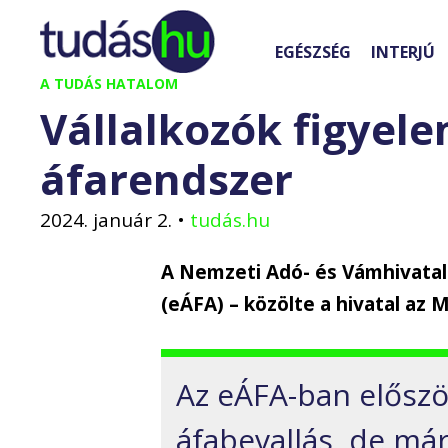
Kilépés
a
EGÉSZSÉG
INTERJÚ
tartalomba
A TUDÁS HATALOM
Vállalkozók figyele
áfarendszer
2024. január 2.
•
tudás.hu
A Nemzeti Adó- és Vámhivatal
(eÁFA) – közölte a hivatal az M
Az eÁFA-ban először
áfabevallás, de má