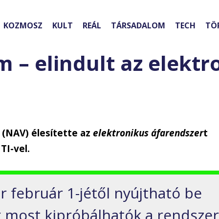
KOZMOSZ
KULT
REÁL
TÁRSADALOM
TECH
TÖ
m – elindult az elektr
 (NAV) élesítette az
elektronikus áfarendszer
t
TI-vel.
 február 1-jétől nyújtható be
r most kipróbálhatók a rendsze