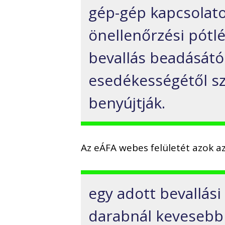
gép-gép kapcsolat
önellenőrzési pótlé
bevallás beadásátó
esedékességétől sz
benyújtják.
Az eÁFA webes felületét azok a
egy adott bevallás
darabnál kevesebb 