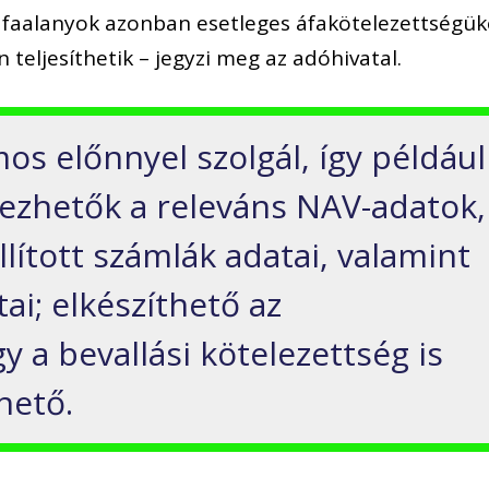
ú áfaalanyok azonban esetleges áfakötelezettségük
teljesíthetik – jegyzi meg az adóhivatal.
os előnnyel szolgál, így például
ezhetők a releváns NAV-adatok,
llított számlák adatai, valamint
ai; elkészíthető az
y a bevallási kötelezettség is
hető.