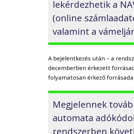
lekérdezhetik a NA
(online számlaadat
valamint a vámeljá
A bejelentkezés után – a rendsz
decemberben érkezett forrásad
folyamatosan érkező forrásada
Megjelennek tovább
automata adókódol
rendszerben követh