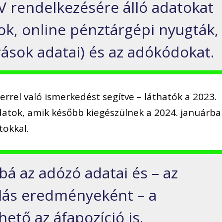
V rendelkezésére álló adatokat
ok, online pénztárgépi nyugták,
rások adatai) és az adókódokat.
errel való ismerkedést segítve – láthatók a 2023.
atok, amik később kiegészülnek a 2024. januárb
tokkal.
á az adózó adatai és – az
ás eredményeként – a
ető az áfapozíció is.