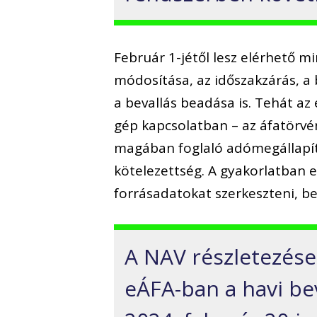
Február 1-jétől lesz elérhető m
módosítása, az időszakzárás, a 
a bevallás beadása is. Tehát a
gép kapcsolatban – az áfatörvén
magában foglaló adómegállapítás
kötelezettség. A gyakorlatban ez
forrásadatokat szerkeszteni, bev
A NAV részletezése 
eÁFA-ban a havi be