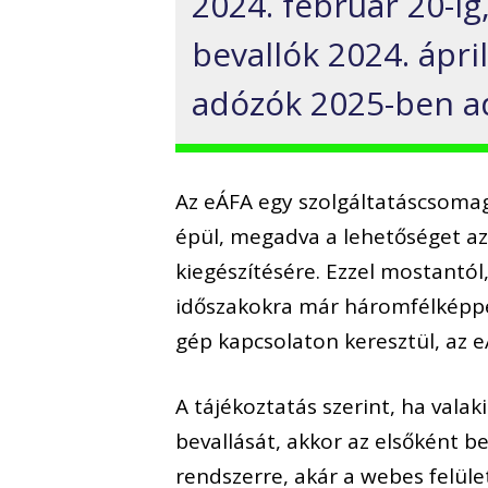
2024. február 20-i
bevallók 2024. ápri
adózók 2025-ben ad
Az eÁFA egy szolgáltatáscsomag
épül, megadva a lehetőséget az
kiegészítésére. Ezzel mostantól
időszakokra már háromfélképpen 
gép kapcsolaton keresztül, az 
A tájékoztatás szerint, ha vala
bevallását, akkor az elsőként b
rendszerre, akár a webes felül