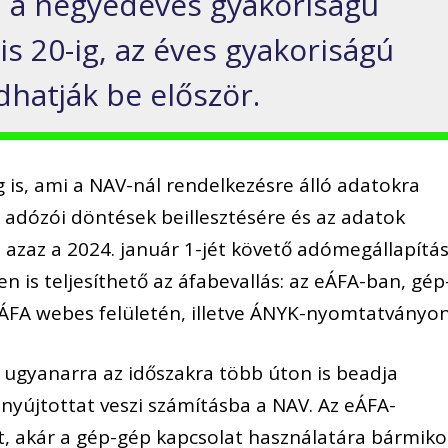
g, a negyedéves gyakoriságú
lis 20-ig, az éves gyakoriságú
hatják be először.
 is, ami a NAV-nál rendelkezésre álló adatokra
 adózói döntések beillesztésére és az adatok
, azaz a 2024. január 1-jét követő adómegállapítás
is teljesíthető az áfabevallás: az eÁFA-ban, gép
eÁFA webes felületén, illetve ÁNYK-nyomtatványon
ki ugyanarra az időszakra több úton is beadja
enyújtottat veszi számításba a NAV. Az eÁFA-
et, akár a gép-gép kapcsolat használatára bármiko