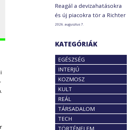
Reagál a devizahatásokra
és új piacokra tör a Richter
2026. augusztus 7.
KATEGÓRIÁK
EGÉSZSÉG
INTERJÚ
i
KOZMOSZ
-
KULT
.
REÁL
TÁRSADALOM
TECH
r
TÖRTÉNELEM