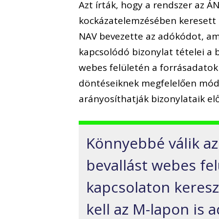
Azt írták, hogy a rendszer az Á
kockázatelemzésében keresett el
NAV bevezette az adókódot, am
kapcsolódó bizonylat tételei a 
webes felületén a forrásadatok
döntéseiknek megfelelően módosí
arányosíthatják bizonylataik el
Könnyebbé válik az 
bevallást webes fe
kapcsolaton keresz
kell az M-lapon is a