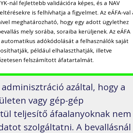
NYK-nál fejlettebb validációra képes, és a NAV
térésekre is felhívhatja a figyelmet. Az eÁFA-val 
ivel meghatározható, hogy egy adott ügylethez
bevallás mely sorába, soraiba kerüljenek. Az eÁFA
 automatikus adókódolását a felhasználók saját
thatják, például elhalaszthatják, illetve
őzetesen felszámított áfatartalmát.
adminisztráció azáltal, hogy a
lületen vagy gép-gép
tül teljesítő áfaalanyoknak nem
datot szolgáltatni. A bevallásnál