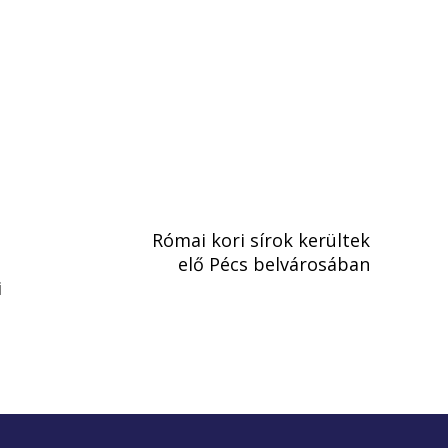
Római kori sírok kerültek
elő Pécs belvárosában
i