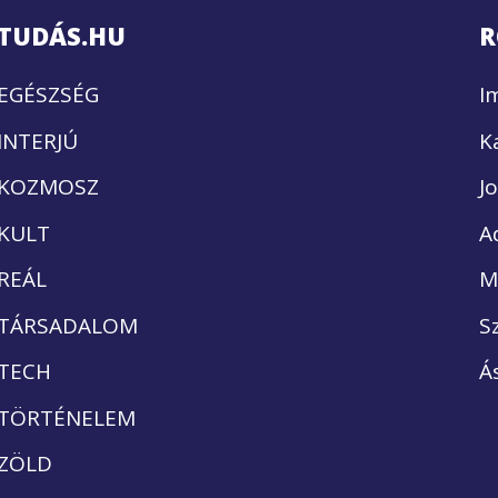
TUDÁS.HU
R
EGÉSZSÉG
I
INTERJÚ
K
KOZMOSZ
J
KULT
A
REÁL
M
TÁRSADALOM
S
TECH
Á
TÖRTÉNELEM
ZÖLD