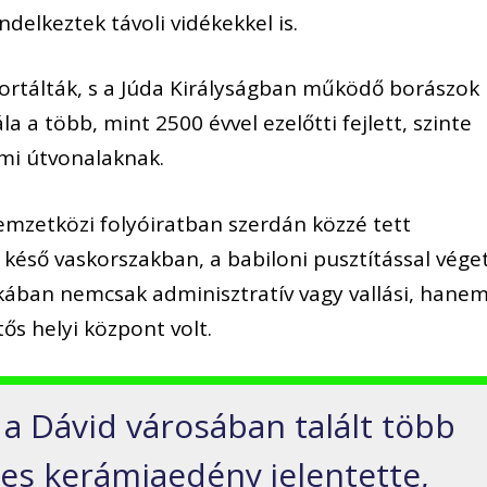
delkeztek távoli vidékekkel is.
portálták, s a Júda Királyságban működő borászok
ála a több, mint 2500 évvel ezelőtti fejlett, szinte
mi útvonalaknak.
mzetközi folyóiratban szerdán közzé tett
késő vaskorszakban, a babiloni pusztítással vége
akában nemcsak adminisztratív vagy vallási, hane
ős helyi központ volt.
 a Dávid városában talált több
eres kerámiaedény jelentette,