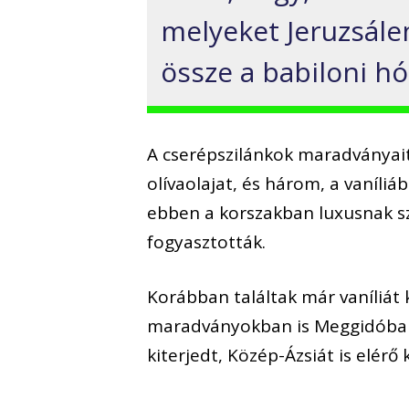
melyeket Jeruzsále
össze a babiloni hó
A cserépszilánkok maradványait
olívaolajat, és három, a vaníliá
ebben a korszakban luxusnak szá
fogyasztották.
Korábban találtak már vaníliát 
maradványokban is Meggidóban,
kiterjedt, Közép-Ázsiát is elérő