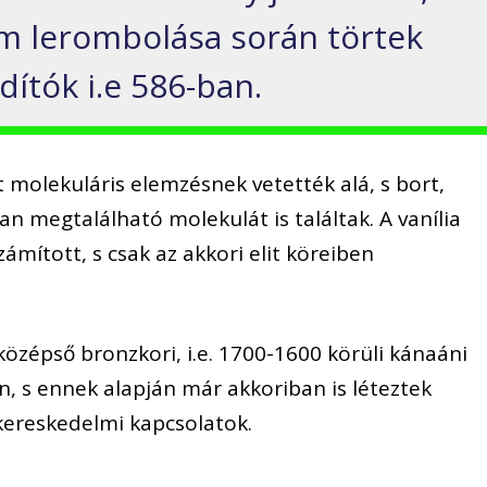
m lerombolása során törtek
dítók i.e 586-ban.
 molekuláris elemzésnek vetették alá, s bort,
ban megtalálható molekulát is találtak. A vanília
mított, s csak az akkori elit köreiben
középső bronzkori, i.e. 1700-1600 körüli kánaáni
 s ennek alapján már akkoriban is léteztek
 kereskedelmi kapcsolatok.