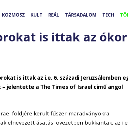
KOZMOSZ
KULT
REÁL
TÁRSADALOM
TECH
TÖ
rokat is ittak az ókor
rokat is ittak az i.e. 6. századi Jeruzsálemben e
 – jelentette a The Times of Israel című angol
Izrael földjére került fűszer-maradványokra
k elnevezett ásatási övezetben bukkantak, az i.e