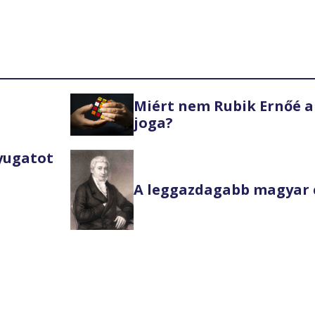
Miért nem Rubik Ernőé a
joga?
Nyugatot
A leggazdagabb magyar 