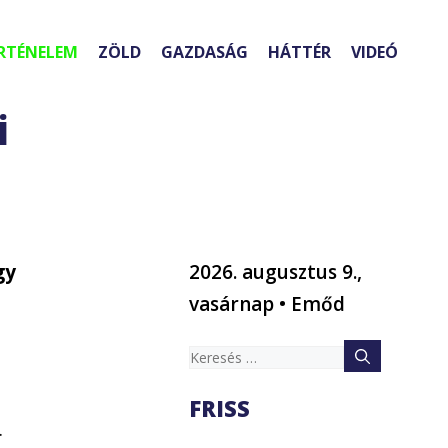
RTÉNELEM
ZÖLD
GAZDASÁG
HÁTTÉR
VIDEÓ
i
gy
2026. augusztus 9.,
vasárnap • Emőd
Keresés:
FRISS
.