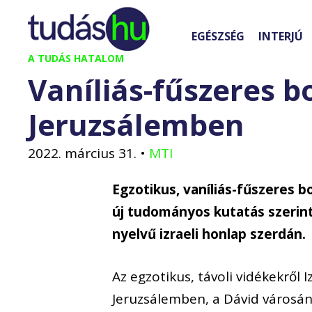
Kilépés
a
EGÉSZSÉG
INTERJÚ
tartalomba
A TUDÁS HATALOM
Vaníliás-fűszeres bo
Jeruzsálemben
2022. március 31.
•
MTI
Egzotikus, vaníliás-fűszeres bo
új tudományos kutatás szerint
nyelvű izraeli honlap szerdán.
Az egzotikus, távoli vidékekről 
Jeruzsálemben, a Dávid városána