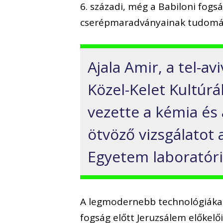
6. századi, még a Babiloni fog
cserépmaradványainak tudomá
Ajala Amir, a tel-a
Közel-Kelet Kultú
vezette a kémia és
ötvöző vizsgálatot 
Egyetem laboratór
A legmodernebb technológiákat a
fogság előtt Jeruzsálem előkelői