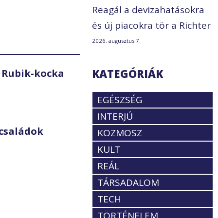
Reagál a devizahatásokra
és új piacokra tör a Richter
2026. augusztus 7.
KATEGÓRIÁK
 Rubik-kocka
EGÉSZSÉG
INTERJÚ
családok
KOZMOSZ
KULT
REÁL
TÁRSADALOM
TECH
TÖRTÉNELEM