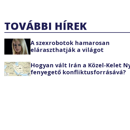
TOVÁBBI HÍREK
A szexrobotok hamarosan
eláraszthatják a világot
Hogyan vált Irán a Közel-Kelet 
fenyegető konfliktusforrásává?