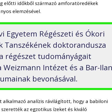
ság előtti időkből származó amforatöredékek
nyos elemzésével.
vivi Egyetem Régészeti és Ókori
rák Tanszékének doktorandusza
 a régészet tudományágait
a Weizmann Intézet és a Bar-Ila
iumainak bevonásával.
lkalmazó analízis rávilágított, hogy a babiloni
 szerették az egzotikus ízeket és kiváló