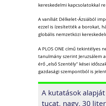
kereskedelmi kapcsolatokkal ren
A vaníliát Délkelet-Ázsiából im
ezzel is ízesítették a borokat, h
globális nemzetközi kereskedel
A PLOS ONE című tekintélyes ne
tanulmány szerint Jeruzsálem a 
érő „első Szentély” kései idősz
gazdasági szempontból is jelent
A kutatások alapját
tucat, nagy, 30 lit