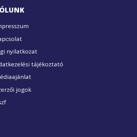
ÓLUNK
mpresszum
apcsolat
ogi nyilatkozat
datkezelési tájékoztató
édiaajánlat
zerzői jogok
szf