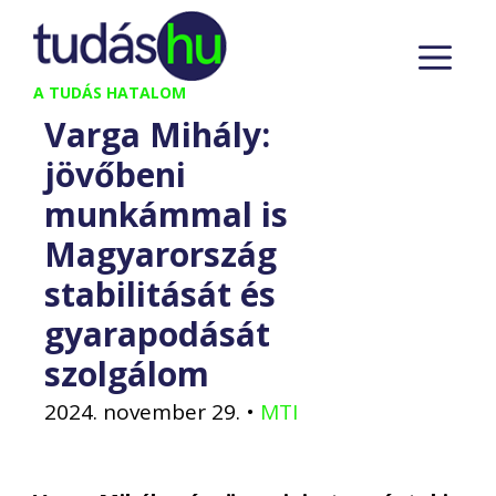
Kilépés
M
a
tartalomba
A TUDÁS HATALOM
Varga Mihály:
jövőbeni
munkámmal is
Magyarország
stabilitását és
gyarapodását
szolgálom
2024. november 29.
•
MTI