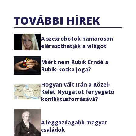
TOVÁBBI HÍREK
A szexrobotok hamarosan
eláraszthatják a világot
Miért nem Rubik Ernőé a
Rubik-kocka joga?
Hogyan vált Irán a Közel-
Kelet Nyugatot fenyegető
konfliktusforrásává?
A leggazdagabb magyar
családok