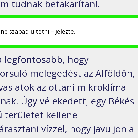
m tudnak betakarítani.
nne szabad ültetni – jelezte.
 a legfontosabb, hogy
yorsuló melegedést az Alföldön,
javaslatok az ottani mikroklíma
ának. Úgy vélekedett, egy Békés
területet kellene –
rasztani vízzel, hogy javuljon a