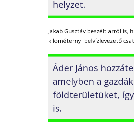
helyzet.
Jakab Gusztáv beszélt arról is, 
kilométernyi belvízlevezető csa
Áder János hozzáte
amelyben a gazdák f
földterületüket, íg
is.