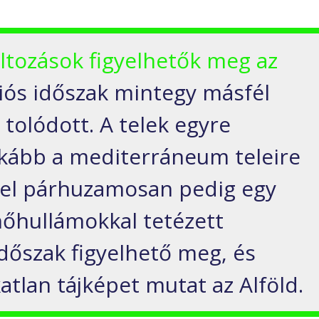
ltozások figyelhetők meg az
ciós időszak mintegy másfél
tolódott. A telek egyre
kább a mediterráneum teleire
zel párhuzamosan pedig egy
őhullámokkal tetézett
dőszak figyelhető meg, és
atlan tájképet mutat az Alföld.