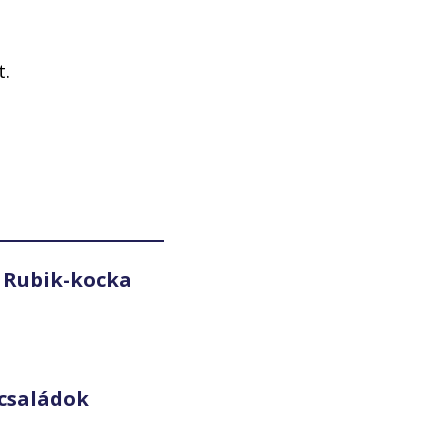
t.
 Rubik-kocka
családok