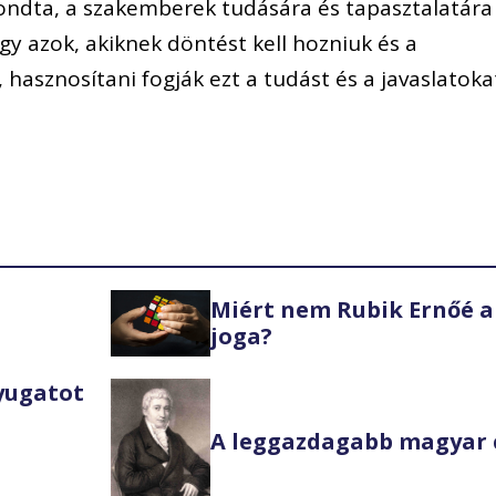
mondta, a szakemberek tudására és tapasztalatára
ogy azok, akiknek döntést kell hozniuk és a
, hasznosítani fogják ezt a tudást és a javaslatoka
Miért nem Rubik Ernőé a
joga?
Nyugatot
A leggazdagabb magyar 