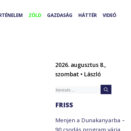
RTÉNELEM
ZÖLD
GAZDASÁG
HÁTTÉR
VIDEÓ
2026. augusztus 8.,
szombat • László
Keresés:
FRISS
Menjen a Dunakanyarba –
90 csodás program várja