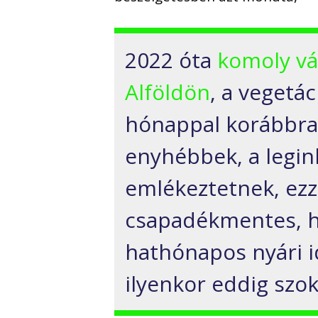
2022 óta
komoly vá
Alföldön
, a vegetá
hónappal korábbra 
enyhébbek, a legin
emlékeztetnek, ez
csapadékmentes, h
hathónapos nyári i
ilyenkor eddig szok