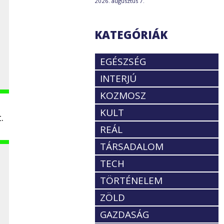
2026. augusztus 7.
KATEGÓRIÁK
EGÉSZSÉG
INTERJÚ
KOZMOSZ
KULT
.
REÁL
TÁRSADALOM
TECH
TÖRTÉNELEM
ZÖLD
GAZDASÁG