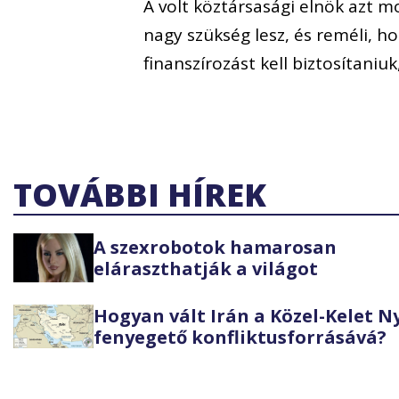
A volt köztársasági elnök azt 
nagy szükség lesz, és reméli, h
finanszírozást kell biztosítaniuk
TOVÁBBI HÍREK
A szexrobotok hamarosan
eláraszthatják a világot
Hogyan vált Irán a Közel-Kelet 
fenyegető konfliktusforrásává?