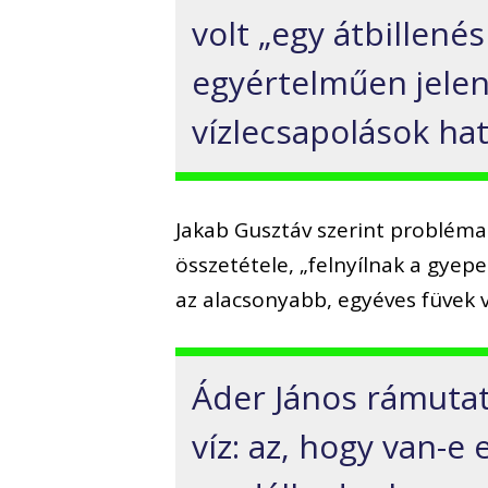
volt „egy átbillené
egyértelműen jelent
vízlecsapolások hat
Jakab Gusztáv szerint probléma 
összetétele, „felnyílnak a gye
az alacsonyabb, egyéves füvek v
Áder János rámutat
víz: az, hogy van-e 