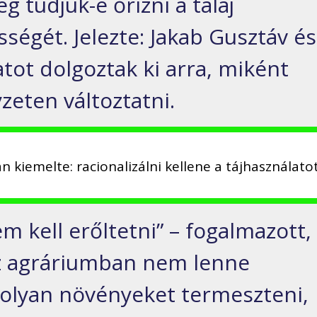
 tudjuk-e őrizni a talaj
sségét. Jelezte: Jakab Gusztáv és
tot dolgoztak ki arra, miként
zeten változtatni.
 kiemelte: racionalizálni kellene a tájhasználatot
 kell erőltetni” – fogalmazott,
az agráriumban nem lenne
a olyan növényeket termeszteni,