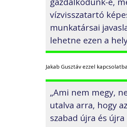
gazdálkodunk-e, meg
vízvisszatartó képe
munkatársai javasla
lehetne ezen a hely
Jakab Gusztáv ezzel kapcsolatban
„Ami nem megy, nem
utalva arra, hogy 
szabad újra és újr