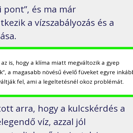
si pont”, és ma már
kezik a vízszabályozás és a
ása.
az is, hogy a klíma miatt megváltozik a gyep
pek”, a magasabb növésű évelő füveket egyre inkáb
áltják fel, ami a legeltetésnél okoz problémát.
ott arra, hogy a kulcskérdés a
elegendő víz, azzal jól