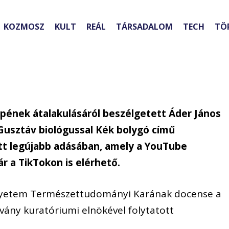
KOZMOSZ
KULT
REÁL
TÁRSADALOM
TECH
TÖ
képének átalakulásáról beszélgetett Áder János
 Gusztáv biológussal Kék bolygó című
t legújabb adásában, amely a YouTube
 a TikTokon is elérhető.
yetem Természettudományi Karának docense a
vány kuratóriumi elnökével folytatott