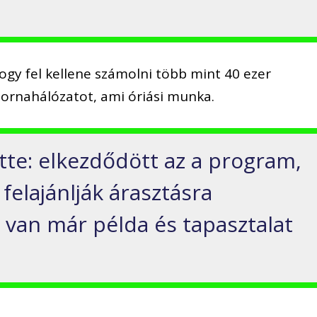
hogy fel kellene számolni több mint 40 ezer
tornahálózatot, ami óriási munka.
tte: elkezdődött az a program,
elajánlják árasztásra
y van már példa és tapasztalat