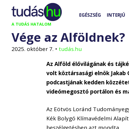
Kilépés
a
EGÉSZSÉG
INTERJÚ
tartalomba
A TUDÁS HATALOM
Vége az Alföldnek?
2025. október 7.
•
tudás.hu
Az Alföld élővilágának és táj
volt köztársasági elnök Jakab
podcastjának kedden közzétet
videómegosztó portálon és már
Az Eötvös Loránd Tudományeg
Kék Bolygó Klímavédelmi Alapít
beszélgetésben azt mondta,