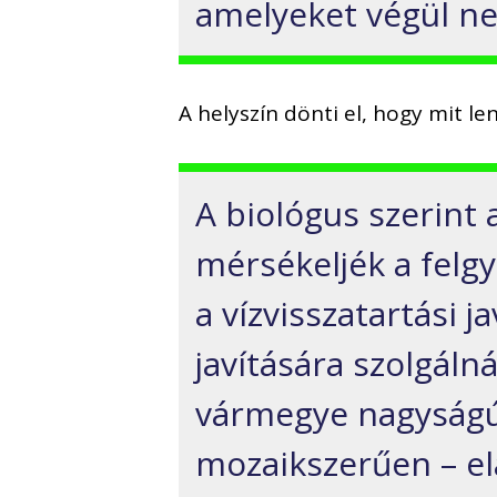
amelyeket végül ne
A helyszín dönti el, hogy mit le
A biológus szerint
mérsékeljék a felg
a vízvisszatartási 
javítására szolgáln
vármegye nagyságú 
mozaikszerűen – elá