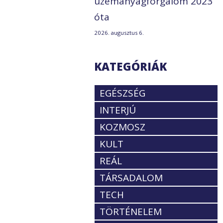
üzemanyagforgalom 2023
óta
2026. augusztus 6.
KATEGÓRIÁK
EGÉSZSÉG
INTERJÚ
KOZMOSZ
KULT
REÁL
TÁRSADALOM
TECH
TÖRTÉNELEM