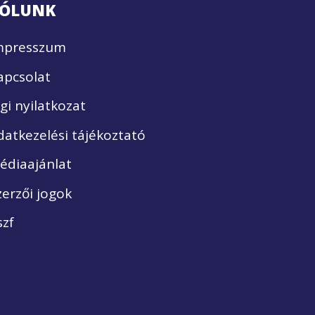
ÓLUNK
mpresszum
apcsolat
ogi nyilatkozat
datkezelési tájékoztató
édiaajánlat
zerzői jogok
szf