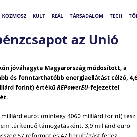
KOZMOSZ
KULT
REÁL
TÁRSADALOM
TECH
TÖ
pénzcsapot az Unió
ökön jóváhagyta Magyarország módosított, a
b és fenntarthatóbb energiaellátást célzó, 4,
lliárd forint) értékű
REPowerEU
-fejezettel
ét.
 milliárd eurót (mintegy 4060 milliárd forint) tesz 
a nem térítendő támogatásként, 3,9 milliárd euró
 összeg 67 reformot és 47 beruházást fedez –