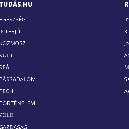
TUDÁS.HU
R
EGÉSZSÉG
I
INTERJÚ
K
KOZMOSZ
J
KULT
A
REÁL
M
TÁRSADALOM
S
TECH
Á
TÖRTÉNELEM
ZÖLD
GAZDASÁG