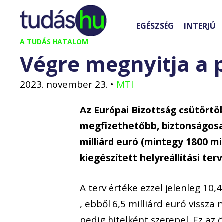
Kilépés
a
EGÉSZSÉG
INTERJÚ
tartalomba
A TUDÁS HATALOM
Végre megnyitja a 
2023. november 23.
•
MTI
Az Európai Bizottság csütört
megfizethetőbb, biztonságosab
milliárd euró (mintegy 1800 mi
kiegészített helyreállítási terv
A terv értéke ezzel jelenleg 10,4
, ebből 6,5 milliárd euró vissz
pedig hitelként szerepel. Ez az