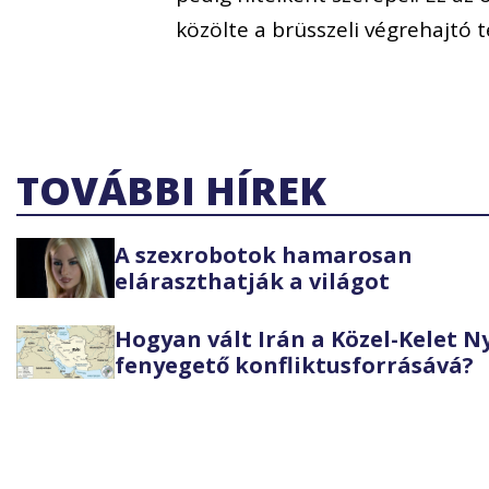
közölte a brüsszeli végrehajtó 
TOVÁBBI HÍREK
A szexrobotok hamarosan
eláraszthatják a világot
Hogyan vált Irán a Közel-Kelet 
fenyegető konfliktusforrásává?