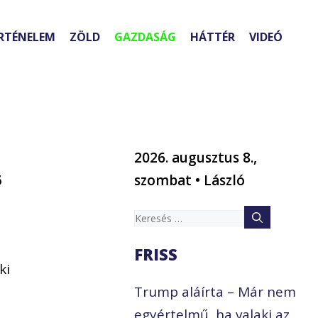
RTÉNELEM
ZÖLD
GAZDASÁG
HÁTTÉR
VIDEÓ
2026. augusztus 8.,
6
szombat • László
Keresés:
FRISS
ki
Trump aláírta – Már nem
egyértelmű, ha valaki az