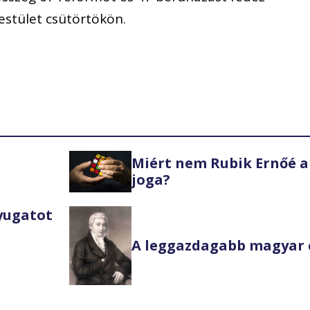
testület csütörtökön.
Miért nem Rubik Ernőé a
joga?
Nyugatot
A leggazdagabb magyar 