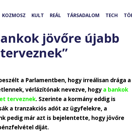
KOZMOSZ
KULT
REÁL
TÁRSADALOM
TECH
TÖ
bankok jövőre újabb
 terveznek”
l beszélt a Parlamentben, hogy irreálisan drága a
tlennek, vérlázítónak nevezve, hogy
a bankok
et terveznek
. Szerinte a kormány eddig is
sák a tranzakciós adót az ügyfelekre, a
 pedig már azt is bejelentette, hogy jövőre
énzfelvétel díját.