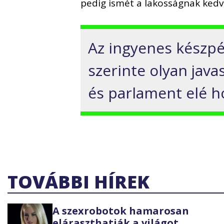
pedig ismét a lakosságnak kedve
Az ingyenes készpé
szerinte olyan jav
és parlament elé h
TOVÁBBI HÍREK
A szexrobotok hamarosan
eláraszthatják a világot