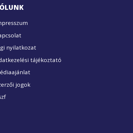
ÓLUNK
mpresszum
apcsolat
ogi nyilatkozat
datkezelési tájékoztató
édiaajánlat
zerzői jogok
szf