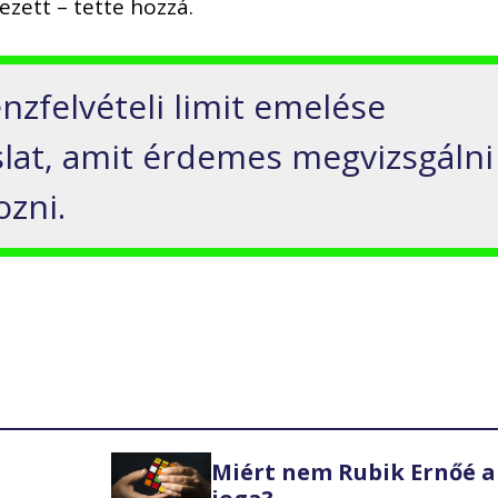
zett – tette hozzá.
nzfelvételi limit emelése
aslat, amit érdemes megvizsgálni
ozni.
Miért nem Rubik Ernőé a