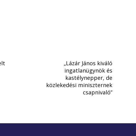
lt
„Lázár János kiváló
ingatlanügynök és
kastélynepper, de
közlekedési miniszternek
csapnivaló”