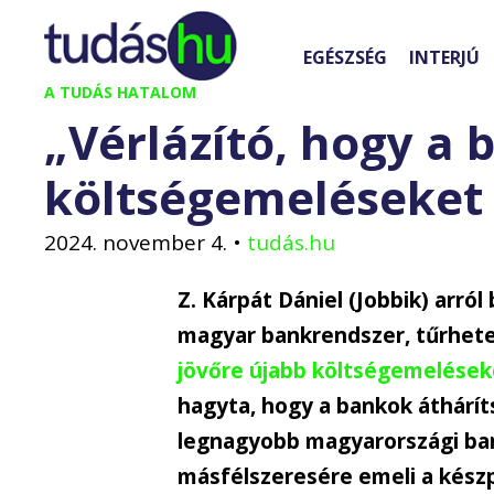
Kilépés
a
EGÉSZSÉG
INTERJÚ
tartalomba
A TUDÁS HATALOM
„Vérlázító, hogy a 
költségemeléseket
2024. november 4.
•
tudás.hu
Z. Kárpát Dániel (Jobbik) arró
magyar bankrendszer, tűrhete
jövőre újabb költségemelések
hagyta, hogy a bankok áthárít
legnagyobb magyarországi bank
másfélszeresére emeli a készp