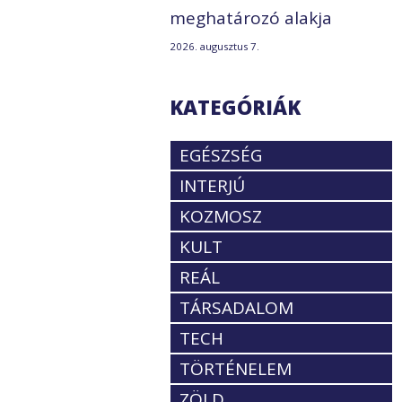
meghatározó alakja
2026. augusztus 7.
KATEGÓRIÁK
EGÉSZSÉG
INTERJÚ
KOZMOSZ
KULT
REÁL
TÁRSADALOM
TECH
TÖRTÉNELEM
ZÖLD