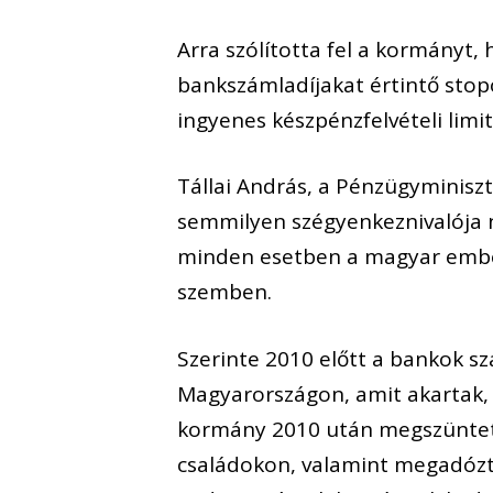
Arra szólította fel a kormányt
bankszámladíjakat értintő stopo
ingyenes készpénzfelvételi limit
Tállai András, a Pénzügyminisz
semmilyen szégyenkeznivalója 
minden esetben a magyar ember
szemben.
Szerinte 2010 előtt a bankok sz
Magyarországon, amit akartak, 
kormány 2010 után megszüntette
családokon, valamint megadózt