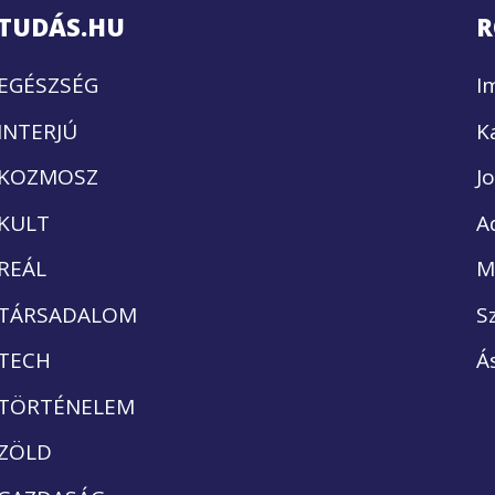
TUDÁS.HU
R
EGÉSZSÉG
I
INTERJÚ
K
KOZMOSZ
J
KULT
A
REÁL
M
TÁRSADALOM
S
TECH
Á
TÖRTÉNELEM
ZÖLD