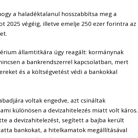
, hogy a haladéktalanul hosszabbítsa meg a
t 2025 végéig, illetve emelje 250 ezer forintra az
et.
térium államtitkára úgy reagált: kormánynak
nincsen a bankrendszerrel kapcsolatban, mert
eket és a költségvetést védi a bankokkal
abadjára voltak engedve, azt csináltak
ami különösen a devizahitelezés miatt volt káros.
 a devizahitelezést, segített a bajba került
atta bankokat, a hitelkamatok megállításával