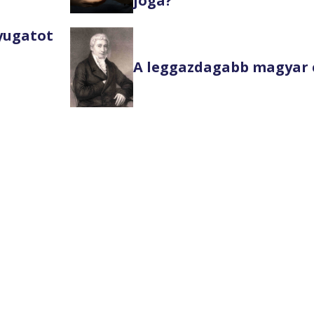
joga?
Nyugatot
A leggazdagabb magyar 