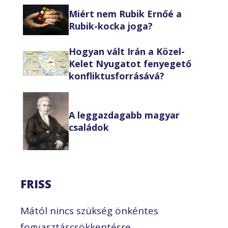
Miért nem Rubik Ernőé a
Rubik-kocka joga?
Hogyan vált Irán a Közel-
Kelet Nyugatot fenyegető
konfliktusforrásává?
A leggazdagabb magyar
családok
FRISS
Mától nincs szükség önkéntes
fogyasztáscsökkentésre