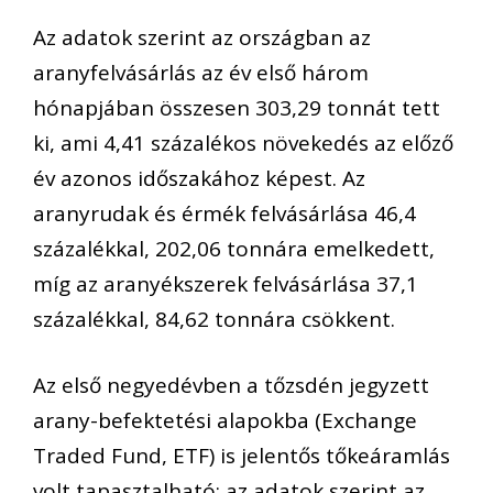
Az adatok szerint az országban az
aranyfelvásárlás az év első három
hónapjában összesen 303,29 tonnát tett
ki, ami 4,41 százalékos növekedés az előző
év azonos időszakához képest. Az
aranyrudak és érmék felvásárlása 46,4
százalékkal, 202,06 tonnára emelkedett,
míg az aranyékszerek felvásárlása 37,1
százalékkal, 84,62 tonnára csökkent.
Az első negyedévben a tőzsdén jegyzett
arany-befektetési alapokba (Exchange
Traded Fund, ETF) is jelentős tőkeáramlás
volt tapasztalható: az adatok szerint az