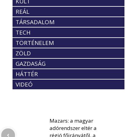
KULT
REÁL
TÁRSADALOM
TECH
TÖRTÉNELEM
ZÖLD
GAZDASÁG
HÁTTÉR
VIDEÓ
Mazars: a magyar
adórendszer eltér a
régió főirányátől, a