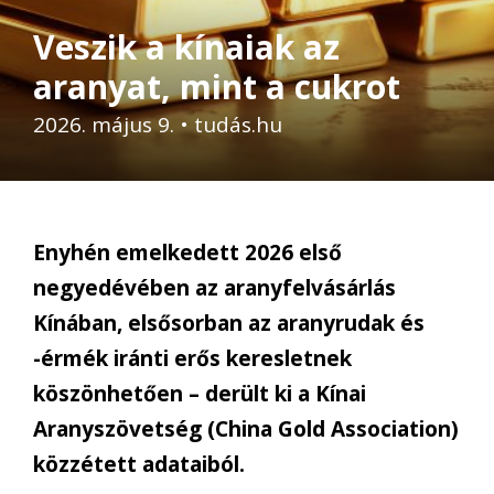
Veszik a kínaiak az
aranyat, mint a cukrot
2026. május 9.
•
tudás.hu
Enyhén emelkedett 2026 első
negyedévében az aranyfelvásárlás
Kínában, elsősorban az aranyrudak és
-érmék iránti erős keresletnek
köszönhetően – derült ki a Kínai
Aranyszövetség (China Gold Association)
közzétett adataiból.