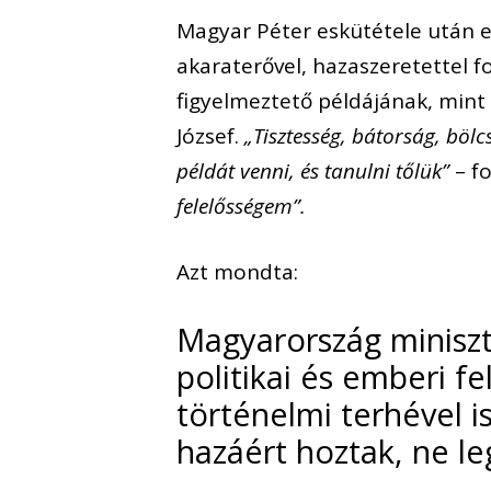
Magyar Péter eskütétele után e
akaraterővel, hazaszeretettel f
figyelmeztető példájának, mint
József.
„Tisztesség, bátorság, bölc
példát venni, és tanulni tőlük”
– f
felelősségem”.
Azt mondta:
Magyarország minisz
politikai és emberi fe
történelmi terhével i
hazáért hoztak, ne le