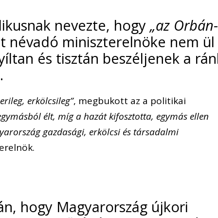
likusnak nevezte, hogy
„az Orbán
t névadó miniszterelnöke nem ül
ltan és tisztán beszéljenek a rán
.
erileg, erkölcsileg”
, megbukott az a politikai
ymásból élt, míg a hazát kifosztotta, egymás ellen
yarország gazdasági, erkölcsi és társadalmi
erelnök.
án, hogy Magyarország újkori