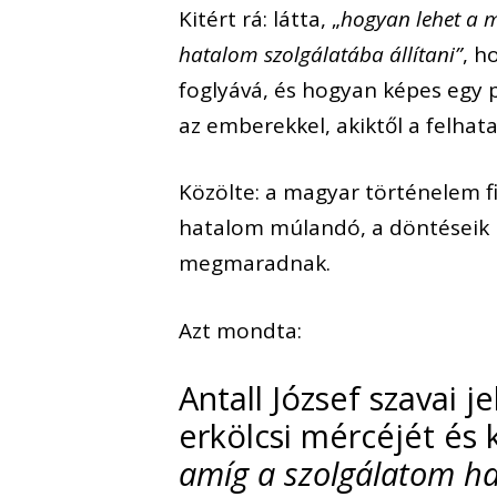
Kitért rá: látta, „
hogyan lehet a m
hatalom szolgálatába állítani”
, h
foglyává, és hogyan képes egy p
az emberekkel, akiktől a felhat
Közölte: a magyar történelem 
hatalom múlandó, a döntéseik
megmaradnak.
Azt mondta:
Antall József szavai j
erkölcsi mércéjét és 
amíg a szolgálatom ha