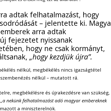
a adtak felhatalmazást, hogy
 sodródását – jelentette ki. Magya
 emberek arra adtak
új fejezetet nyissanak
etében, hogy ne csak kormányt,
áltsanak,
„hogy kezdjük újra”.
kélés nélkül, megbékélés nincs igazságtétel
s szembenézés nélkül – mutatott rá.
elre, megbékélésre és újrakezdésre van szükség,
,
„a nekünk felhatalmazást adó magyar embereknek
mazott a miniszterelnök.