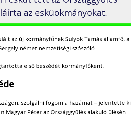
aláírta az esküokmányokat.
lált az új kormányfőnek Sulyok Tamás államfő, a
 Gergely német nemzetiségi szószóló.
tartotta első beszédét kormányfőként.
éde
ágon, szolgálni fogom a hazámat – jelentette ki
án Magyar Péter az Országgyűlés alakuló ülésén