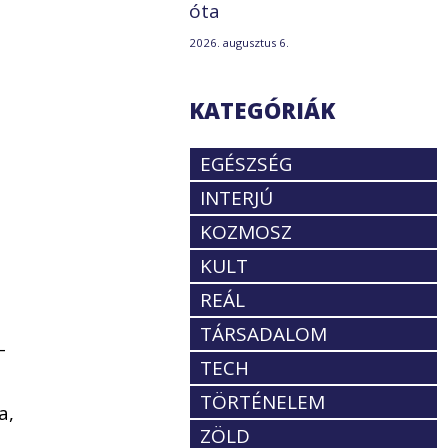
óta
2026. augusztus 6.
KATEGÓRIÁK
.
EGÉSZSÉG
INTERJÚ
KOZMOSZ
KULT
REÁL
TÁRSADALOM
-
TECH
TÖRTÉNELEM
a,
ZÖLD