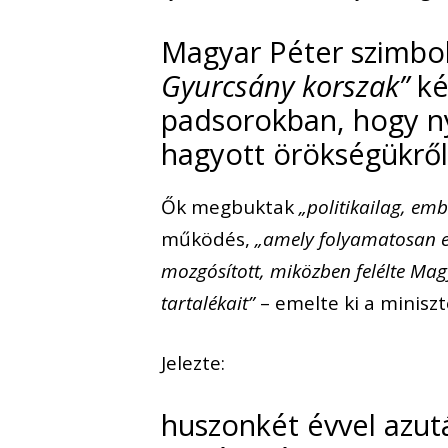
Magyar Péter szimbo
Gyurcsány korszak”
ké
padsorokban, hogy nyí
hagyott örökségükről
Ők megbuktak
„politikailag, emb
működés,
„amely folyamatosan eg
mozgósított, miközben felélte Mag
tartalékait”
– emelte ki a miniszt
Jelezte:
huszonkét évvel azut