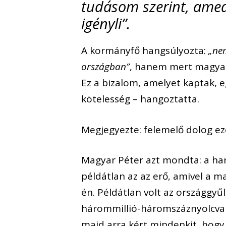
tudásom szerint, ame
igényli”.
A kormányfő hangsúlyozta:
„nem
országban”
, hanem mert magyaro
Ez a bizalom, amelyet kaptak, e
kötelesség – hangoztatta.
Megjegyezte: felemelő dolog ezé
Magyar Péter azt mondta: a h
példátlan az az erő, amivel a ma
én. Példátlan volt az országgyű
hárommillió-háromszáznyolcvanö
majd arra kért mindenkit, hog