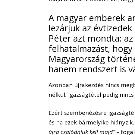
A magyar emberek arr
lezárjuk az évtizedek
Péter azt mondta: az
felhatalmazást, hogy 
Magyarország történ
hanem rendszert is v
Azonban újrakezdés nincs megbé
nélkül, igazságtétel pedig ninc
Ezért szembenézésre igazságtét
és ha ezek bármelyike hiányzik
újra csalódniuk kell majd”
– fogal