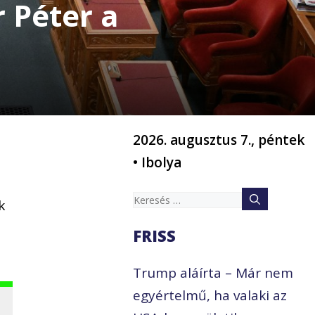
 Péter a
2026. augusztus 7., péntek
• Ibolya
Keresés:
k
FRISS
Trump aláírta – Már nem
egyértelmű, ha valaki az