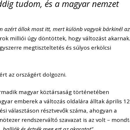
ddig tudom, és a magyar nemzet
 azért állok most itt, mert különb vagyok bárkinél az
k milliói úgy döntöttek, hogy változást akarnak
gyszerre megtiszteltetés és súlyos erkölcsi
rt az országért dolgozni.
armadik magyar köztársaság történetében
gyar emberek a változás oldalára álltak április 12
lési választáson résztvevők száma, ahogyan a
tezer rendszerváltó szavazat is az volt – mondt
y
„hallják és értsék meg ezt az akaratot”.