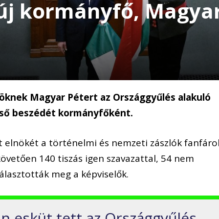
 új kormányfő, Magyar
öknek Magyar Pétert az Országgyűlés alakuló
első beszédét kormányfőként.
t elnökét a történelmi és nemzeti zászlók fanfáro
övetően 140 tiszás igen szavazattal, 54 nem
álasztották meg a képviselők.
n esküt tett az Országgyűlés