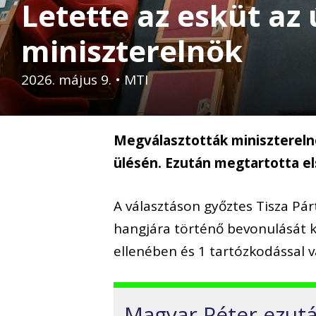
Letette az esküt az
miniszterelnök
2026. május 9.
•
MTI
Megválasztották minisztereln
ülésén. Ezután megtartotta 
A választáson győztes Tisza Pár
hangjára történő bevonulását k
ellenében és 1 tartózkodással v
Magyar Péter ezutá