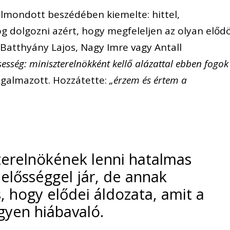
lmondott beszédében kiemelte: hittel,
og dolgozni azért, hogy megfeleljen az olyan előd
 Batthyány Lajos, Nagy Imre vagy Antall
sesség: miniszterelnökként kellő alázattal ebben fogok
ogalmazott. Hozzátette:
„érzem és értem a
terelnökének lenni hatalmas
lelősséggel jár, de annak
s, hogy elődei áldozata, amit a
gyen hiábavaló.