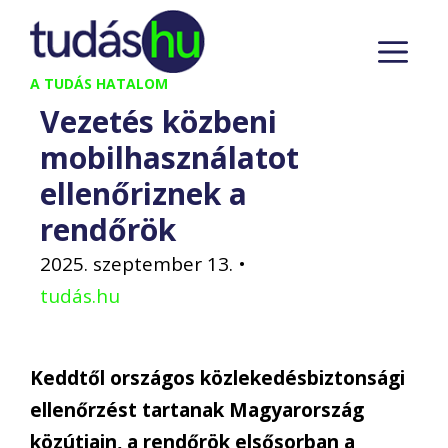
Kilépés
M
a
tartalomba
A TUDÁS HATALOM
Vezetés közbeni
mobilhasználatot
ellenőriznek a
rendőrök
2025. szeptember 13.
•
tudás.hu
Keddtől országos közlekedésbiztonsági
ellenőrzést tartanak Magyarország
közútjain, a rendőrök elsősorban a