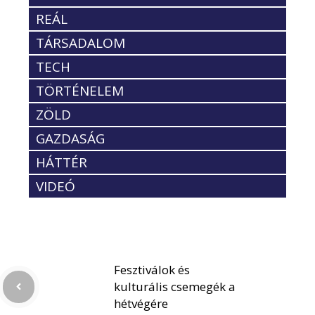
REÁL
TÁRSADALOM
TECH
TÖRTÉNELEM
ZÖLD
GAZDASÁG
HÁTTÉR
VIDEÓ
Fesztiválok és
kulturális csemegék a
hétvégére