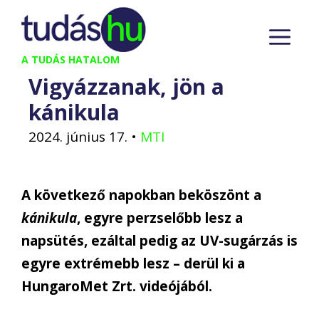
Kilépés
M
a
tartalomba
A TUDÁS HATALOM
Vigyázzanak, jön a
kánikula
2024. június 17.
•
MTI
A következő napokban beköszönt a
kánikula
, egyre perzselőbb lesz a
napsütés, ezáltal pedig az UV-sugárzás is
egyre extrémebb lesz – derül ki a
HungaroMet Zrt. videójából.