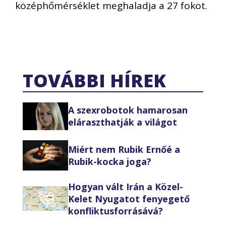
középhőmérséklet meghaladja a 27 fokot.
TOVÁBBI HÍREK
A szexrobotok hamarosan
eláraszthatják a világot
Miért nem Rubik Ernőé a
Rubik-kocka joga?
Hogyan vált Irán a Közel-
Kelet Nyugatot fenyegető
konfliktusforrásává?