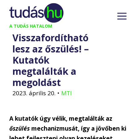
Kilépés
M
a
tartalomba
A TUDÁS HATALOM
Visszafordítható
lesz az őszülés! –
Kutatók
megtalálták a
megoldást
2023. április 20.
•
MTI
A kutatók úgy vélik, megtalálták az
őszülés
mechanizmusát, így a jövőben ki
lehet fejleszteni olyan kezeléseket,