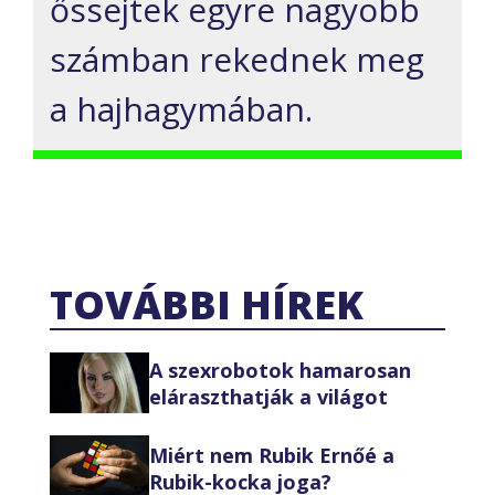
őssejtek egyre nagyobb
számban rekednek meg
a hajhagymában.
TOVÁBBI HÍREK
A szexrobotok hamarosan
eláraszthatják a világot
Miért nem Rubik Ernőé a
Rubik-kocka joga?