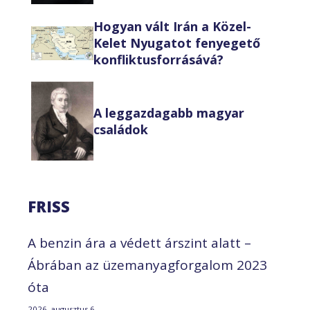
Hogyan vált Irán a Közel-
Kelet Nyugatot fenyegető
konfliktusforrásává?
A leggazdagabb magyar
családok
FRISS
A benzin ára a védett árszint alatt –
Ábrában az üzemanyagforgalom 2023
óta
2026. augusztus 6.