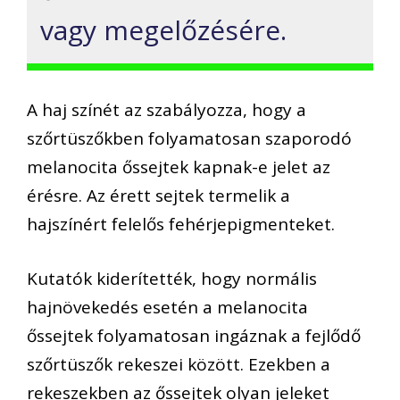
vagy megelőzésére.
A haj színét az szabályozza, hogy a
szőrtüszőkben folyamatosan szaporodó
melanocita őssejtek kapnak-e jelet az
érésre. Az érett sejtek termelik a
hajszínért felelős fehérjepigmenteket.
Kutatók kiderítették, hogy normális
hajnövekedés esetén a melanocita
őssejtek folyamatosan ingáznak a fejlődő
szőrtüszők rekeszei között. Ezekben a
rekeszekben az őssejtek olyan jeleket