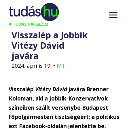
Kilépés
M
a
tartalomba
A TUDÁS HATALOM
Visszalép a Jobbik
Vitézy Dávid
javára
2024. április 19.
•
MTI
Visszalép
Vitézy Dávid
javára Brenner
Koloman, aki a Jobbik-Konzervatívok
színeiben szállt versenybe Budapest
főpolgármesteri tisztségéért; a politikus
ezt Facebook-oldalán jelentette be.