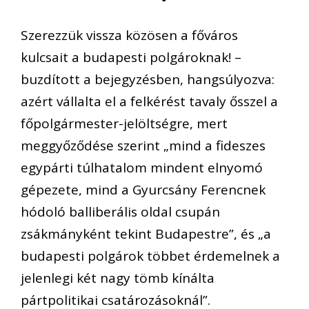
Szerezzük vissza közösen a főváros
kulcsait a budapesti polgároknak! –
buzdított a bejegyzésben, hangsúlyozva:
azért vállalta el a felkérést tavaly ősszel a
főpolgármester-jelöltségre, mert
meggyőződése szerint „mind a fideszes
egypárti túlhatalom mindent elnyomó
gépezete, mind a Gyurcsány Ferencnek
hódoló balliberális oldal csupán
zsákmányként tekint Budapestre”, és „a
budapesti polgárok többet érdemelnek a
jelenlegi két nagy tömb kínálta
pártpolitikai csatározásoknál”.