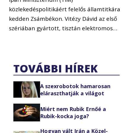
közlekedéspolitikáért felelős államtitkára
kedden Zsámbékon. Vitézy Dávid az első
szériában gyártott, tisztán elektromos…
TOVÁBBI HÍREK
A szexrobotok hamarosan
eláraszthatják a világot
Miért nem Rubik Ernőé a
Rubik-kocka joga?
Hogyan vált Irán a Közel-