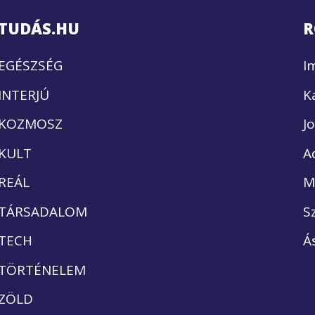
TUDÁS.HU
R
EGÉSZSÉG
I
INTERJÚ
K
KOZMOSZ
J
KULT
A
REÁL
M
TÁRSADALOM
S
TECH
Á
TÖRTÉNELEM
ZÖLD