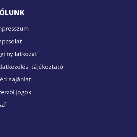
ÓLUNK
mpresszum
apcsolat
ogi nyilatkozat
datkezelési tájékoztató
édiaajánlat
zerzői jogok
szf