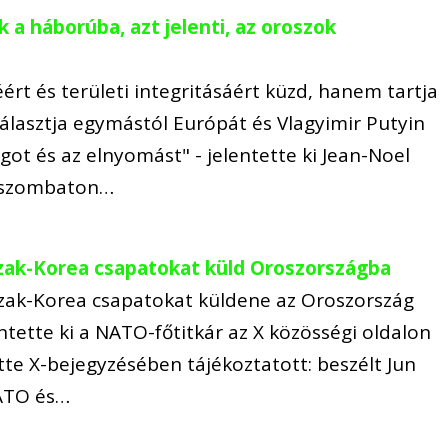
 a háborúba, azt jelenti, az oroszok
rt és területi integritásáért küzd, hanem tartja
lválasztja egymástól Európát és Vlagyimir Putyin
ot és az elnyomást" - jelentette ki Jean-Noel
r szombaton…
szak-Korea csapatokat küld Oroszországba
Észak-Korea csapatokat küldene az Oroszország
entette ki a NATO-főtitkár az X közösségi oldalon
te X-bejegyzésében tájékoztatott: beszélt Jun
NATO és…