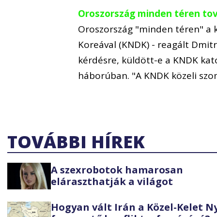
Oroszország minden téren tová
Oroszország "minden téren" a k
Koreával (KNDK) - reagált Dmitri
kérdésre, küldött-e a KNDK kat
háborúban. "A KNDK közeli sz
TOVÁBBI HÍREK
A szexrobotok hamarosan
eláraszthatják a világot
Hogyan vált Irán a Közel-Kelet 