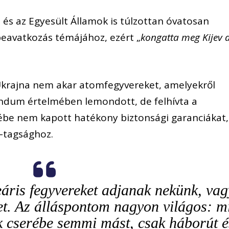
 és az Egyesült Államok is túlzottan óvatosan
beavatkozás témájához, ezért „
kongatta meg Kijev 
 Ukrajna nem akar atomfegyvereket, amelyekről
dum értelmében lemondott, de felhívta a
rébe nem kapott hatékony biztonsági garanciákat,
-tagsághoz.
áris fegyvereket adjanak nekünk, vag
et. Az álláspontom nagyon világos: m
k cserébe semmi mást, csak háborút é