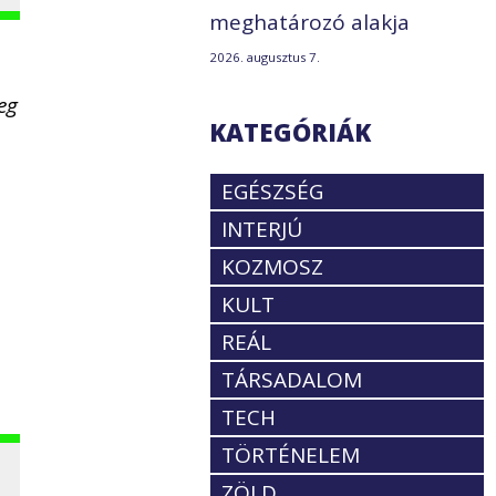
meghatározó alakja
2026. augusztus 7.
eg
KATEGÓRIÁK
EGÉSZSÉG
INTERJÚ
KOZMOSZ
KULT
REÁL
TÁRSADALOM
TECH
TÖRTÉNELEM
ZÖLD