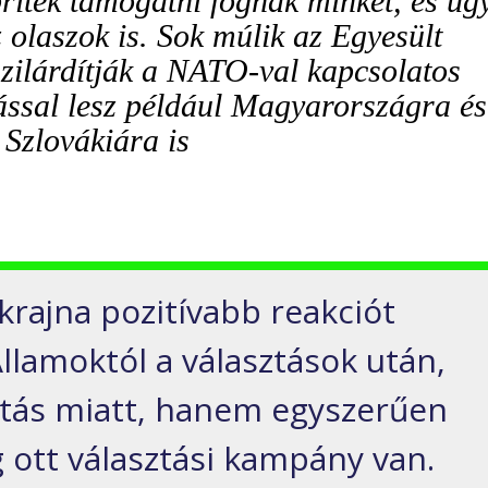
britek támogatni fognak minket, és úg
 olaszok is. Sok múlik az Egyesült
ilárdítják a NATO-val kapcsolatos
tással lesz például Magyarországra és
Szlovákiára is
krajna pozitívabb reakciót
llamoktól a választások után,
ltás miatt, hanem egyszerűen
g ott választási kampány van.