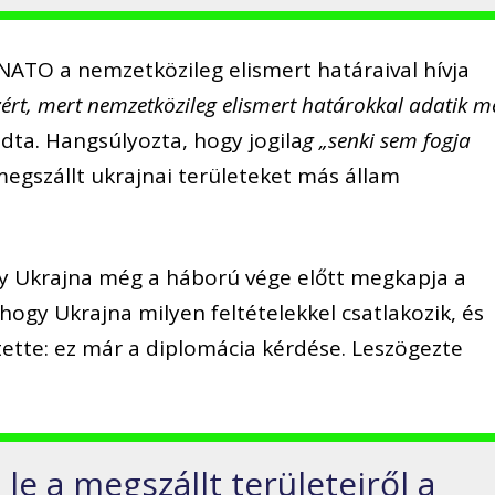
a NATO a nemzetközileg elismert határaival hívja
zért, mert nemzetközileg elismert határokkal adatik m
dta. Hangsúlyozta, hogy jogila
g „senki sem fogja
megszállt ukrajnai területeket más állam
gy Ukrajna még a háború vége előtt megkapja a
hogy Ukrajna milyen feltételekkel csatlakozik, és
tette: ez már a diplomácia kérdése. Leszögezte
e a megszállt területeiről a