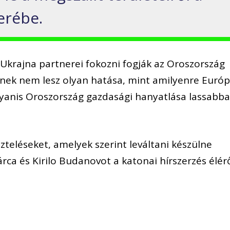
erébe.
Ukrajna partnerei fokozni fogják az Oroszország
nnek nem lesz olyan hatása, mint amilyenre Euró
ugyanis Oroszország gazdasági hanyatlása lassabb
szteléseket, amelyek szerint leváltani készülne
a és Kirilo Budanovot a katonai hírszerzés élérő