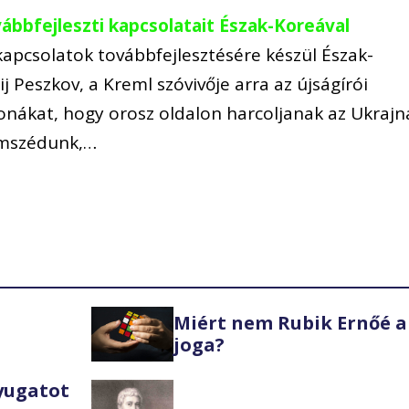
bbfejleszti kapcsolatait Észak-Koreával
apcsolatok továbbfejlesztésére készül Észak-
j Peszkov, a Kreml szóvivője arra az újságírói
onákat, hogy orosz oldalon harcoljanak az Ukrajn
omszédunk,…
Miért nem Rubik Ernőé a
joga?
Nyugatot