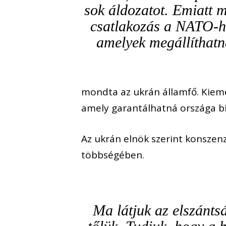
sok áldozatot. Emiatt 
csatlakozás a NATO-ho
amelyek megállíthatn
mondta az ukrán államfő. Kieme
amely garantálhatná országa b
Az ukrán elnök szerint konszen
többségében.
Ma látjuk az elszánt