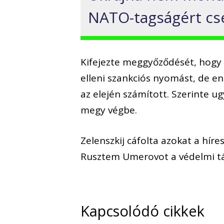
NATO-tagságért cs
Kifejezte meggyőződését, hogy 
elleni szankciós nyomást, de e
az elején számított. Szerinte 
megy végbe.
Zelenszkij cáfolta azokat a híre
Rusztem Umerovot a védelmi tárc
Kapcsolódó cikkek