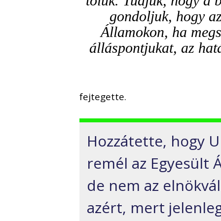
tőlük. Tudjuk, hogy a 
gondoljuk, hogy az
Államokon, ha megsz
álláspontjukat, az ha
fejtegette.
Hozzátette, hogy U
remél az Egyesült Á
de nem az elnökvá
azért, mert jelenle