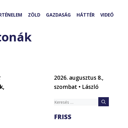
RTÉNELEM
ZÖLD
GAZDASÁG
HÁTTÉR
VIDEÓ
atonák
k
2026. augusztus 8.,
k,
szombat • László
Keresés:
FRISS