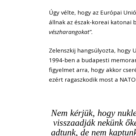
Úgy vélte, hogy az Európai Unió
állnak az észak-koreai katonai 
vészharangokat”.
Zelenszkij hangsúlyozta, hogy
1994-ben a budapesti memoran
figyelmet arra, hogy akkor cse
ezért ragaszkodik most a NATO
Nem kérjük, hogy nukle
visszaadják nekünk ők
adtunk, de nem kaptun