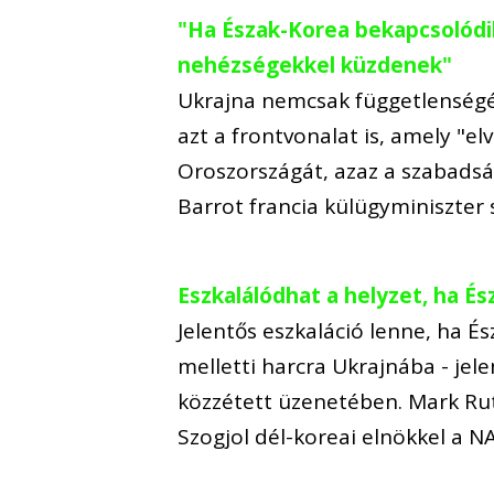
"Ha Észak-Korea bekapcsolódik
nehézségekkel küzdenek"
Ukrajna nemcsak függetlenségéé
azt a frontvonalat is, amely "e
Oroszországát, azaz a szabadság
Barrot francia külügyminiszte
Eszkalálódhat a helyzet, ha É
Jelentős eszkaláció lenne, ha 
melletti harcra Ukrajnába - jel
közzétett üzenetében. Mark Rut
Szogjol dél-koreai elnökkel a 