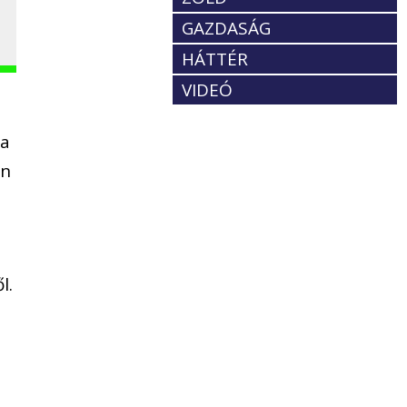
GAZDASÁG
HÁTTÉR
VIDEÓ
pa
an
l.