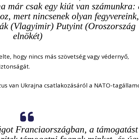
ma már csak egy kiút van számunkra: 
z, mert nincsenek olyan fegyvereink
ák (Vlagyimir) Putyint (Oroszország
elnökét)
lte, hogy nincs más szövetség vagy védernyő,
iztonságát.
zus van Ukrajna csatlakozásáról a NATO-tagállam
ságot Franciaországban, a támogatást