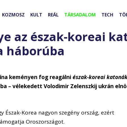
KOZMOSZ
KULT
REÁL
TÁRSADALOM
TECH
TÖ
ye az észak-koreai k
 a háborúba
Kína keményen fog reagálni
észak-koreai katoná
ba – vélekedett Volodimir Zelenszkij ukrán elnö
gy Észak-Korea nagyon szegény ország, ezért
támogatja Oroszországot.