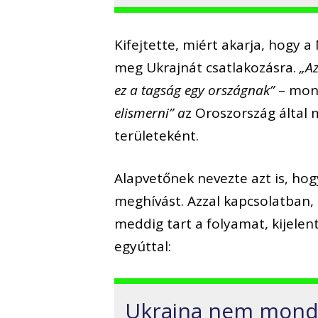
Kifejtette, miért akarja, hogy 
meg Ukrajnát csatlakozásra.
„A
ez a tagság egy országnak”
– mon
elismerni” a
z Oroszország által 
területeként.
Alapvetőnek nevezte azt is, ho
meghívást. Azzal kapcsolatban, 
meddig tart a folyamat, kijelen
egyúttal:
Ukrajna nem mond l