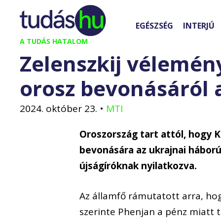
Kilépés
a
EGÉSZSÉG
INTERJÚ
tartalomba
A TUDÁS HATALOM
Zelenszkij vélemén
orosz bevonásáról
2024. október 23.
•
MTI
Oroszország tart attól, hogy 
bevonására az ukrajnai háború
újságíróknak nyilatkozva.
Az államfő rámutatott arra, ho
szerinte Phenjan a pénz miatt 