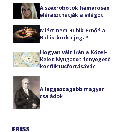
A szexrobotok hamarosan
eláraszthatják a világot
Miért nem Rubik Ernőé a
Rubik-kocka joga?
Hogyan vált Irán a Közel-
Kelet Nyugatot fenyegető
konfliktusforrásává?
A leggazdagabb magyar
családok
FRISS