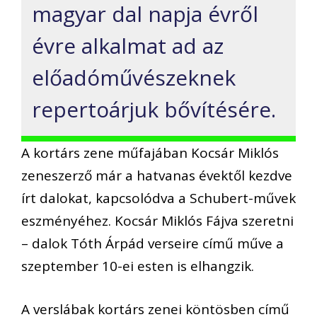
magyar dal napja évről
évre alkalmat ad az
előadóművészeknek
repertoárjuk bővítésére.
A kortárs zene műfajában Kocsár Miklós
zeneszerző már a hatvanas évektől kezdve
írt dalokat, kapcsolódva a Schubert-művek
eszményéhez. Kocsár Miklós Fájva szeretni
– dalok Tóth Árpád verseire című műve a
szeptember 10-ei esten is elhangzik.
A verslábak kortárs zenei köntösben című