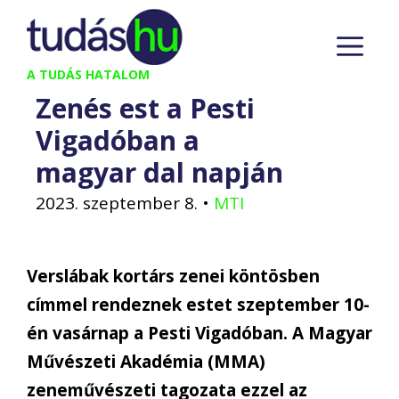
Kilépés
M
a
tartalomba
A TUDÁS HATALOM
Zenés est a Pesti
Vigadóban a
magyar dal napján
2023. szeptember 8.
•
MTI
Verslábak kortárs zenei köntösben
címmel rendeznek estet szeptember 10-
én vasárnap a Pesti Vigadóban. A Magyar
Művészeti Akadémia (MMA)
zeneművészeti tagozata ezzel az