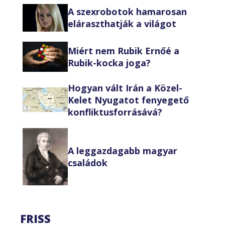
A szexrobotok hamarosan
eláraszthatják a világot
Miért nem Rubik Ernőé a
Rubik-kocka joga?
Hogyan vált Irán a Közel-
Kelet Nyugatot fenyegető
konfliktusforrásává?
A leggazdagabb magyar
családok
FRISS