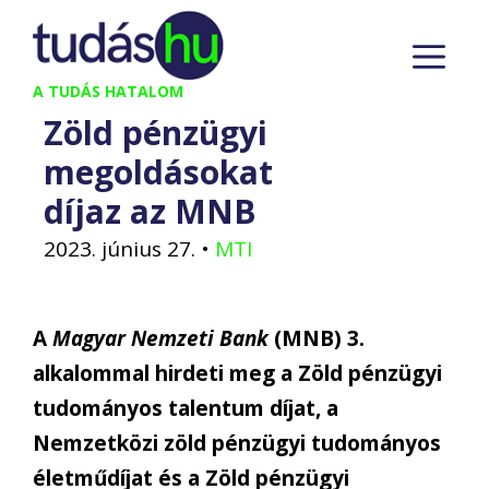
Kilépés
M
a
tartalomba
A TUDÁS HATALOM
Zöld pénzügyi
megoldásokat
díjaz az MNB
2023. június 27.
•
MTI
A
Magyar Nemzeti Bank
(MNB) 3.
alkalommal hirdeti meg a Zöld pénzügyi
tudományos talentum díjat, a
Nemzetközi zöld pénzügyi tudományos
életműdíjat és a Zöld pénzügyi