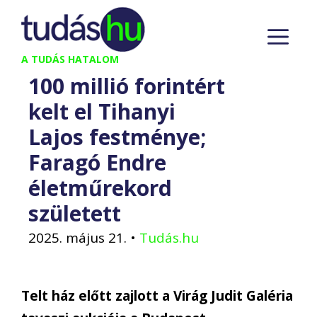
Kilépés
M
a
tartalomba
A TUDÁS HATALOM
100 millió forintért
kelt el Tihanyi
Lajos festménye;
Faragó Endre
életműrekord
született
2025. május 21.
•
Tudás.hu
Telt ház előtt zajlott a Virág Judit Galéria