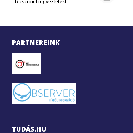
tűzszüneti egyeztetést
PARTNEREINK
TUDÁS.HU