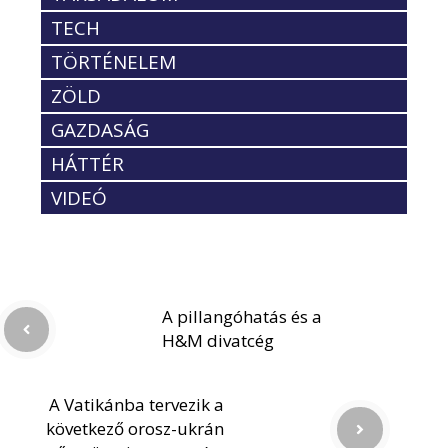
TECH
TÖRTÉNELEM
ZÖLD
GAZDASÁG
HÁTTÉR
VIDEÓ
A pillangóhatás és a
H&M divatcég
A Vatikánba tervezik a
következő orosz-ukrán