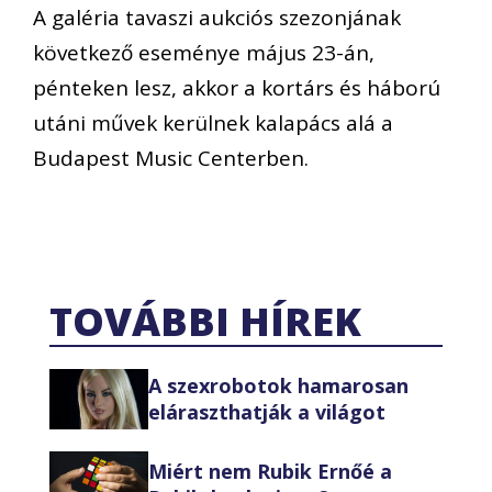
A galéria tavaszi aukciós szezonjának
következő eseménye május 23-án,
pénteken lesz, akkor a kortárs és háború
utáni művek kerülnek kalapács alá a
Budapest Music Centerben.
TOVÁBBI HÍREK
A szexrobotok hamarosan
eláraszthatják a világot
Miért nem Rubik Ernőé a