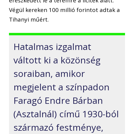
ereszkedett le a teremre a licitek alatt.
Végül kereken 100 millió forintot adtak a
Tihanyi műért.
Hatalmas izgalmat
váltott ki a közönség
soraiban, amikor
megjelent a színpadon
Faragó Endre Bárban
(Asztalnál) című 1930-ból
származó festménye,