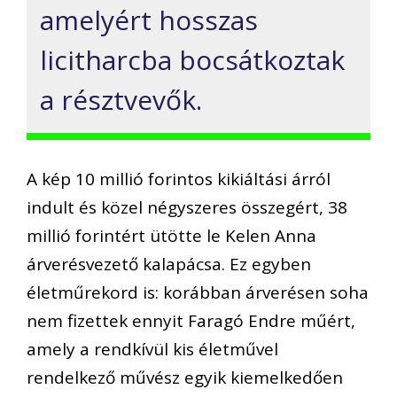
amelyért hosszas
licitharcba bocsátkoztak
a résztvevők.
A kép 10 millió forintos kikiáltási árról
indult és közel négyszeres összegért, 38
millió forintért ütötte le Kelen Anna
árverésvezető kalapácsa. Ez egyben
életműrekord is: korábban árverésen soha
nem fizettek ennyit Faragó Endre műért,
amely a rendkívül kis életművel
rendelkező művész egyik kiemelkedően