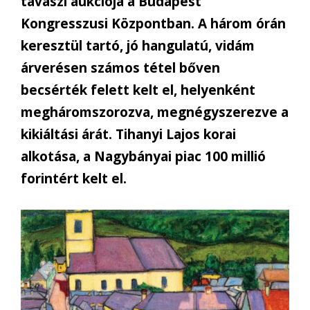
tavaszi aukciója a Budapest
Kongresszusi Központban. A három órán
keresztül tartó, jó hangulatú, vidám
árverésen számos tétel bőven
becsérték felett kelt el, helyenként
megháromszorozva, megnégyszerezve a
kikiáltási árát. Tihanyi Lajos korai
alkotása, a Nagybányai piac 100 millió
forintért kelt el.